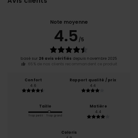
Avis clients
Note moyenne
4.5
/5
basé sur
26 avis vérifiés
depuis novembre 2025
65% de nos clients recommandent ce produit
Confort
Rapport qualité / prix
4.6
4.4
Taille
Matière
4.4
Trop petit
Trop grand
Coloris
4.8