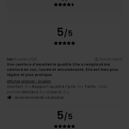
5
/5
Ian
10 juillet 2026
Achat vérifié
Une ceinture d'excellente qualité. Elle a remplacé ma
ceinture en cuir, lourde et encombrante. Elle est bien plus
légère et plus pratique.
Afficher original - English
Confort
: 5
Rapport qualité / prix
: 5
Taille
: Taille
/5
/5
parfaite
Matière
: 5
Coloris
: 5
/5
/5
Je recommande ce produit
5
/5