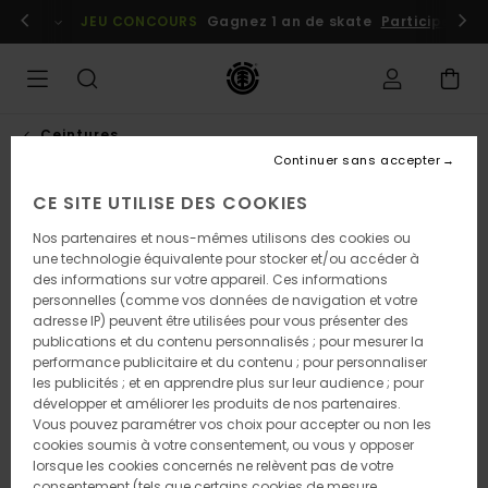
Passer
embres
Se connecter / s'inscrire
JEU CONCOURS
Gagnez 1 an de skate
Participez dè
à
l'information
sur
le
produit
Ceintures
Continuer sans accepter
CE SITE UTILISE DES COOKIES
Nos partenaires et nous-mêmes utilisons des cookies ou
une technologie équivalente pour stocker et/ou accéder à
des informations sur votre appareil. Ces informations
personnelles (comme vos données de navigation et votre
adresse IP) peuvent être utilisées pour vous présenter des
publications et du contenu personnalisés ; pour mesurer la
performance publicitaire et du contenu ; pour personnaliser
les publicités ; et en apprendre plus sur leur audience ; pour
développer et améliorer les produits de nos partenaires.
Vous pouvez paramétrer vos choix pour accepter ou non les
cookies soumis à votre consentement, ou vous y opposer
lorsque les cookies concernés ne relèvent pas de votre
consentement (tels que certains cookies de mesure