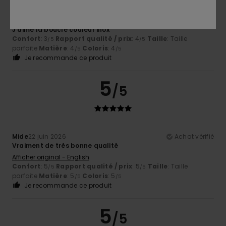
Alexandre
25 juin 2026
Achat vérifié
J’aime la boucle couleur inox
Confort
: 3
Rapport qualité / prix
: 4
Taille
: Taille
/5
/5
parfaite
Matière
: 4
Coloris
: 4
/5
/5
Je recommande ce produit
5
/5
Mide
22 juin 2026
Achat vérifié
Vraiment de très bonne qualité
Afficher original - English
Confort
: 5
Rapport qualité / prix
: 5
Taille
: Taille
/5
/5
parfaite
Matière
: 5
Coloris
: 5
/5
/5
Je recommande ce produit
5
/5