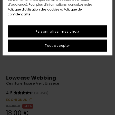
d’audience). Pour plus d'informations, consultez notre :
Politique d'utilisation des cookies
et
Politique de
confidentialité
Personnaliser mes choix
Tout accepter
Lowcase Webbing
Ceinture tissée Vert Unisexe
4.5
(26 Avis)
ECO-BONUS
30,00 €
40%
18,00 €