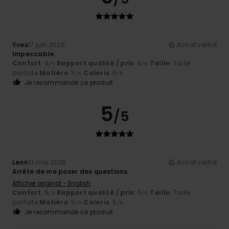
Yves
17 juin 2026
Achat vérifié
Impeccable.
Confort
: 4
Rapport qualité / prix
: 5
Taille
: Taille
/5
/5
parfaite
Matière
: 5
Coloris
: 5
/5
/5
Je recommande ce produit
5
/5
Leon
31 mai 2026
Achat vérifié
Arrête de me poser des questions
Afficher original - English
Confort
: 5
Rapport qualité / prix
: 5
Taille
: Taille
/5
/5
parfaite
Matière
: 5
Coloris
: 5
/5
/5
Je recommande ce produit