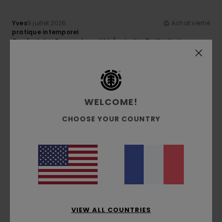
Yves
9 juillet 2026
Achat vérifié
pratique intemporel
Confort
: 5
Rapport qualité / prix
: 5
Taille
: Taille
/5
/5
parfaite
Matière
: 5
Coloris
: 5
/5
/5
Je recommande ce produit
5
/5
WELCOME!
CHOOSE YOUR COUNTRY
Kevyn
26 juin 2026
Achat vérifié
Satisfait
Confort
: 5
Rapport qualité / prix
: 4
Matière
: 4
/5
/5
/5
Coloris
: 5
/5
4
/5
VIEW ALL COUNTRIES