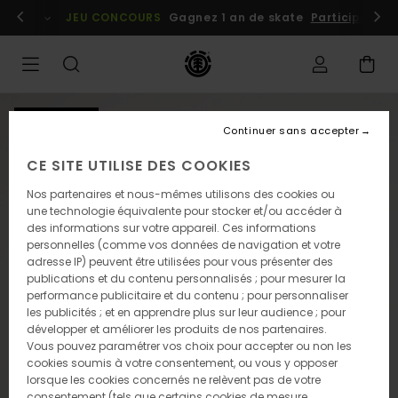
Passer
embres
Se connecter / s'inscrire
JEU CONCOURS
Gagnez 1 an de skate
Participez dè
à
l'information
sur
le
produit
NOUVEAUTÉ
Continuer sans accepter
CE SITE UTILISE DES COOKIES
Nos partenaires et nous-mêmes utilisons des cookies ou
une technologie équivalente pour stocker et/ou accéder à
des informations sur votre appareil. Ces informations
personnelles (comme vos données de navigation et votre
adresse IP) peuvent être utilisées pour vous présenter des
publications et du contenu personnalisés ; pour mesurer la
performance publicitaire et du contenu ; pour personnaliser
les publicités ; et en apprendre plus sur leur audience ; pour
développer et améliorer les produits de nos partenaires.
Vous pouvez paramétrer vos choix pour accepter ou non les
cookies soumis à votre consentement, ou vous y opposer
lorsque les cookies concernés ne relèvent pas de votre
consentement (tels que certains cookies de mesure