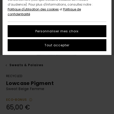
d’audience). Pour plus d'informations, consultez notre :
Politique d'utilisation des cookies
et
Politique de
confidentialité
Personnaliser mes choix
Tout accepter
Sweats & Polaires
RECYCLED
Lowcase Pigment
Sweat Beige Femme
ECO-BONUS
65,00 €