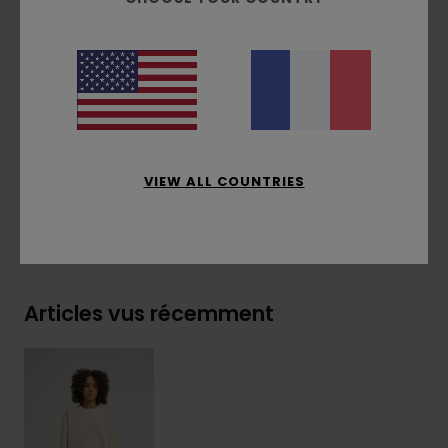
Broderie logo corporate sur la poitrine
Étiquette drapeau sur le côté
Composition
[Matière principale] 50% coton
recyclé, 30% coton, 20% polyester recyclé
Traçabilité du produit (Loi Agec)
VIEW ALL COUNTRIES
Livraison & Retours
Articles vus récemment