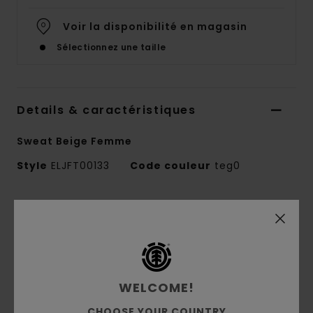
Voir la disponibilité en magasin
Sélectionnez une taille
Details & caractéristiques
Sweat Beige Femme
Style
ELJFT00133
Code couleur
teg0
Caractéristiques
Matière :
molleton brossé 50 % coton recyclé,
30 % coton, 20 % polyester recyclé [350 g/m2]
Coupe :
décontractée
WELCOME!
Intérieur brossé
CHOOSE YOUR COUNTRY
Teinture pigmentaire