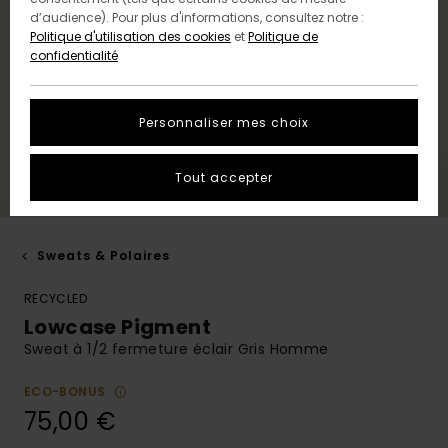
d’audience). Pour plus d'informations, consultez notre :
Politique d'utilisation des cookies
et
Politique de
confidentialité
Personnaliser mes choix
Tout accepter
Sweats & Polaires
RECYCLED
Lowcase Pigment
Sweat à 1/2 fermeture éclair Gris Homme
ECO-BONUS
75,00 €