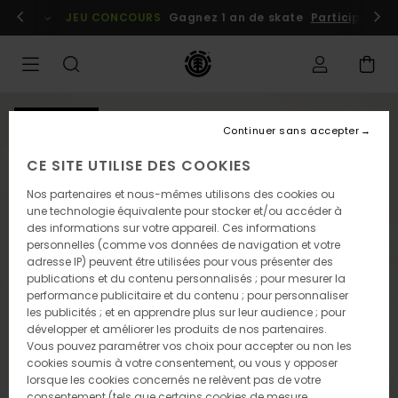
Passer
embres
Se connecter / s'inscrire
JEU CONCOURS
Gagnez 1 an de skate
Participez dè
à
l'information
sur
le
produit
NOUVEAUTÉ
Continuer sans accepter
CE SITE UTILISE DES COOKIES
Nos partenaires et nous-mêmes utilisons des cookies ou
une technologie équivalente pour stocker et/ou accéder à
des informations sur votre appareil. Ces informations
personnelles (comme vos données de navigation et votre
adresse IP) peuvent être utilisées pour vous présenter des
publications et du contenu personnalisés ; pour mesurer la
performance publicitaire et du contenu ; pour personnaliser
les publicités ; et en apprendre plus sur leur audience ; pour
développer et améliorer les produits de nos partenaires.
Vous pouvez paramétrer vos choix pour accepter ou non les
cookies soumis à votre consentement, ou vous y opposer
lorsque les cookies concernés ne relèvent pas de votre
consentement (tels que certains cookies de mesure