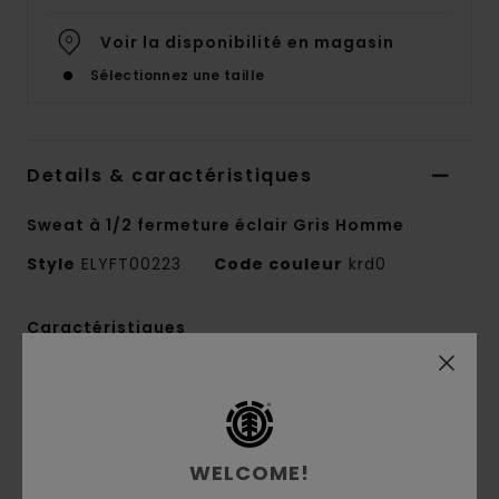
Voir la disponibilité en magasin
Sélectionnez une taille
Details & caractéristiques
Sweat à 1/2 fermeture éclair Gris Homme
Style
ELYFT00223
Code couleur
krd0
Caractéristiques
Matière :
molleton brossé 50 % coton recyclé,
30 % coton, 20 % polyester recyclé [350 g/m2]
Coupe :
décontractée
Intérieur brossé
WELCOME!
Col zippé 1/4