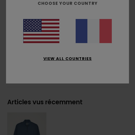
CHOOSE YOUR COUNTRY
Teinture pigmentaire
Logo brodé sur la poitrine
Étiquette drapeau sur le côté
Composition
[Matière principale] 50% coton
recyclé, 30% coton, 20% polyester recyclé
Traçabilité du produit (Loi Agec)
VIEW ALL COUNTRIES
Livraison & Retours
Articles vus récemment