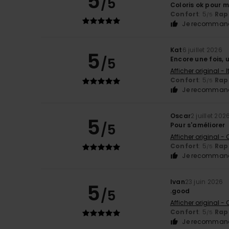
5
/5
Coloris ok pour m
Confort
: 5
Rapp
/5
Je recommand
Kat
6 juillet 2026
5
/5
Encore une fois,
Afficher original - 
Confort
: 5
Rapp
/5
Je recommand
Oscar
2 juillet 202
5
/5
Pour s'améliorer
Afficher original -
Confort
: 5
Rapp
/5
Je recommand
Ivan
23 juin 2026
5
/5
.good
Afficher original -
Confort
: 5
Rapp
/5
Je recommand