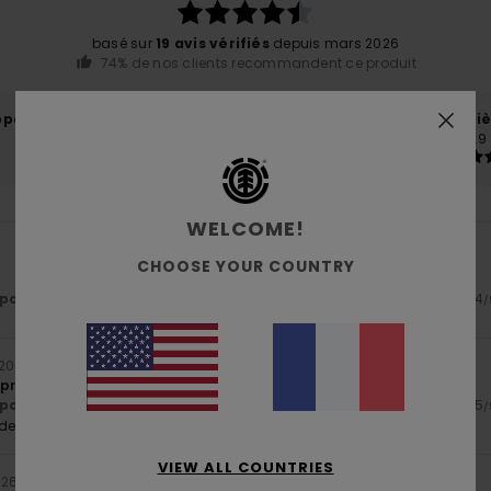
basé sur
19 avis vérifiés
depuis mars 2026
74% de nos clients recommandent ce produit
port qualité / prix
Taille
Matiè
4.7
4.9
Trop petit
Trop grand
WELCOME!
CHOOSE YOUR COUNTRY
ort qualité / prix
: 4
Taille
: Taille parfaite
Matière
: 5
Coloris
: 4
/5
/5
/
t 2026
prix
ort qualité / prix
: 5
Taille
: Taille parfaite
Matière
: 5
Coloris
: 5
/5
/5
/
e ce produit
VIEW ALL COUNTRIES
026