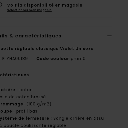
Voir la disponibilité en magasin
Sélectionner mon magasin
ils & caractéristiques
uette réglable classique Violet Unisexe
e
ELYHA00189
Code couleur
pmm0
ctéristiques
atière :
coton
oile de coton brossé
Grammage:
(180 g/m2)
oupe :
profil bas
ystème de fermeture :
Sangle arrière en tissu
c boucle coulissante réglable