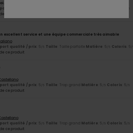
oi.
ort qualité / prix
: 5
Taille
: Trop grand
Matière
: 5
Coloris
: 5
/5
/5
/5
e ce produit
 un excellent service et une équipe commerciale très aimable
Italiano
ort qualité / prix
: 5
Taille
: Taille parfaite
Matière
: 5
Coloris
: 5
/5
/5
/
e ce produit
6
 Castellano
ort qualité / prix
: 5
Taille
: Trop grand
Matière
: 5
Coloris
: 5
/5
/5
/5
e ce produit
 Castellano
ort qualité / prix
: 5
Taille
: Trop grand
Matière
: 5
Coloris
: 5
/5
/5
/5
e ce produit