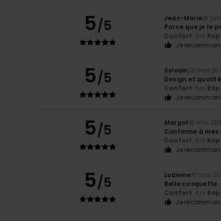
5
Jean-Marie
16 jui
/5
Parce que je le p
Confort
: 5
Rapp
/5
Je recommand
5
Sylvain
26 mai 20
/5
Design et qualit
Confort
: 5
Rapp
/5
Je recommand
5
Margot
18 mai 20
/5
Conforme à mes 
Confort
: 5
Rapp
/5
Je recommand
5
Ludivine
15 mai 2
/5
Belle casquette
Confort
: 4
Rapp
/5
Je recommand