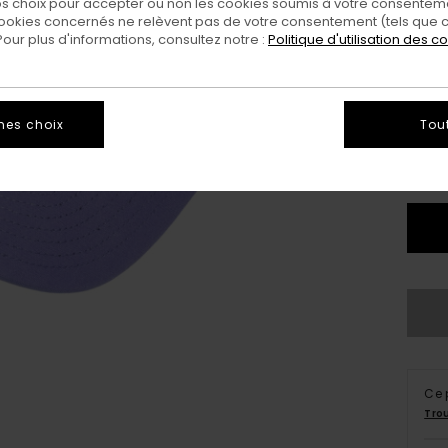
 choix pour accepter ou non les cookies soumis à votre consenteme
ookies concernés ne relèvent pas de votre consentement (tels que c
ur plus d'informations, consultez notre :
Politique d'utilisation des c
mes choix
Tou
Ce 
Tro