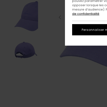
pouvez paramétrer vos
opposer lorsque les c
mesure d’audience). Po
de confidentialité
Personnaliser 