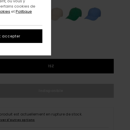
nt, ou vous y
ertains cookies de
ookies
et
Politique
t accepter
1SZ
Indisponible
produit est actuellement en rupture de stock.
uver d'autres options