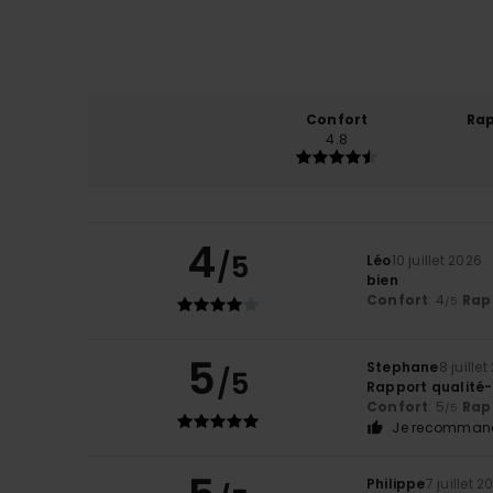
Confort
Rap
4.8
4
/5
Léo
10 juillet 2026
bien
Confort
: 4
Rapp
/5
5
Stephane
8 juille
/5
Rapport qualité-
Confort
: 5
Rapp
/5
Je recommand
Philippe
7 juillet 2