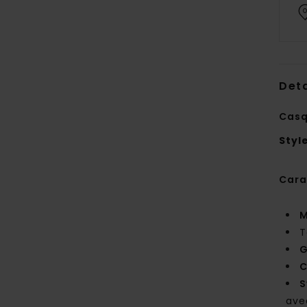
Deta
Casq
Styl
Cara
M
T
C
S
ave