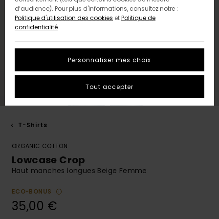
d’audience). Pour plus d'informations, consultez notre :
Politique d'utilisation des cookies
et
Politique de
confidentialité
Personnaliser mes choix
Tout accepter
T-Shirts
ORGANIC COTTON
Lowcase Crop
Haut manches longues Beige Femme
ECO-BONUS
35,00 €