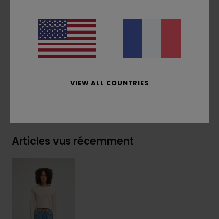
latérale
Composition
[Matière principale] 95% coton
biologique, 5% élasthanne
Traçabilité du produit (Loi Agec)
VIEW ALL COUNTRIES
Livraison & Retours
Articles vus récemment