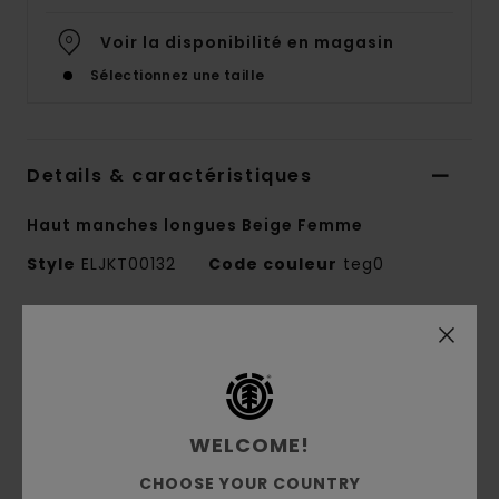
Voir la disponibilité en magasin
Sélectionnez une taille
Details & caractéristiques
Haut manches longues Beige Femme
Style
ELJKT00132
Code couleur
teg0
Caractéristiques
Matière :
maille côtelée 95 % coton
biologique, 5 % élasthanne [220 g/m2]
Coupe :
crop
WELCOME!
Col rond
CHOOSE YOUR COUNTRY
Étiquette drapeau avec logo sur la couture