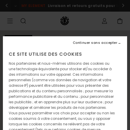
Passer
s maintenant
MY ELEMENT
Livraison et retours gratuits pour les m
à
l'information
sur
le
produit
NOUVEAUTÉ
Continuer sans accepter
CE SITE UTILISE DES COOKIES
Nos partenaires et nous-mêmes utilisons des cookies ou
une technologie équivalente pour stocker et/ou accéder à
des informations sur votre appareil. Ces informations
personnelles (comme vos données de navigation et votre
adresse IP) peuvent être utilisées pour vous présenter des
publications et du contenu personnalisés ; pour mesurer la
performance publicitaire et du contenu ; pour personnaliser
les publicités ; et en apprendre plus sur leur audience ; pour
développer et améliorer les produits de nos partenaires.
Vous pouvez paramétrer vos choix pour accepter ou non les
cookies soumis à votre consentement, ou vous y opposer
lorsque les cookies concernés ne relèvent pas de votre
consentement (tels que certains cookies de mesure