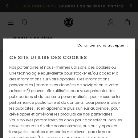
Passer
embres
Se connecter / s'inscrire
JEU CONCOURS
Gagnez 1 an de skate
Participez dè
à
l'information
sur
le
produit
Sweats & Polaires
Continuer sans accepter
CE SITE UTILISE DES COOKIES
NOUVEAUTÉ
Nos partenaires et nous-mêmes utilisons des cookies ou
une technologie équivalente pour stocker et/ou accéder à
des informations sur votre appareil. Ces informations
personnelles (comme vos données de navigation et votre
adresse IP) peuvent être utilisées pour vous présenter des
publications et du contenu personnalisés ; pour mesurer la
performance publicitaire et du contenu ; pour personnaliser
les publicités ; et en apprendre plus sur leur audience ; pour
développer et améliorer les produits de nos partenaires.
Vous pouvez paramétrer vos choix pour accepter ou non les
cookies soumis à votre consentement, ou vous y opposer
lorsque les cookies concernés ne relèvent pas de votre
consentement (tels que certains cookies de mesure