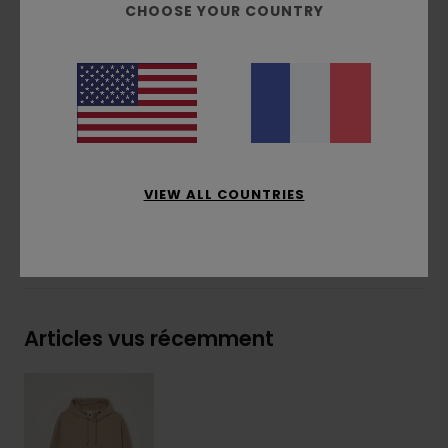
CHOOSE YOUR COUNTRY
Capuche fixe
Logo brodé sur la poitrine
Étiquette drapeau sur le côté
Composition
[Matière principale] 100% polyester
recyclé
Traçabilité du produit (Loi Agec)
VIEW ALL COUNTRIES
Livraison & Retours
Articles vus récemment