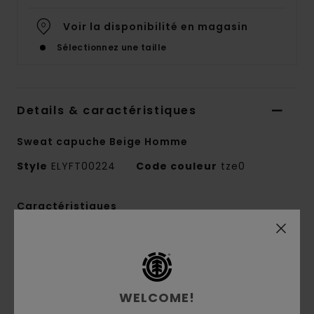
Voir la disponibilité en magasin
Sélectionnez une taille
Details & caractéristiques
Sweat capuche Beige Homme
Style
ELYFT00224
Code couleur
tze0
Caractéristiques
Matière :
polaire contrecollée en velours
côtelé 100 % polyester recyclé [360 g/m2]
Coupe :
Regular
Intérieur brossé
WELCOME!
Poches kangourou