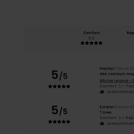
Confort
Rap
5.0
Hayley
15 février 
5
/5
des couleurs mag
Afficher original - 
Confort
: 5
Tail
/5
Je recommand
5
Estelle
15 février 
/5
T bien
Confort
: 5
Rapp
/5
Je recommand