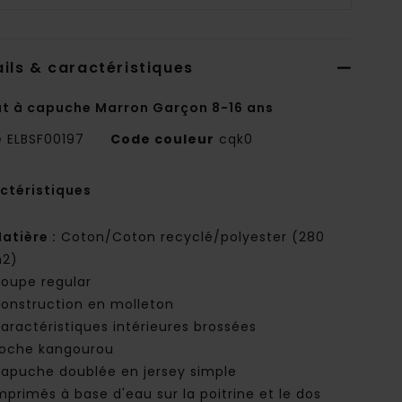
ils & caractéristiques
t à capuche Marron Garçon 8-16 ans
e
ELBSF00197
Code couleur
cqk0
ctéristiques
atière :
Coton/Coton recyclé/polyester (280
2)
oupe regular
onstruction en molleton
aractéristiques intérieures brossées
oche kangourou
apuche doublée en jersey simple
mprimés à base d'eau sur la poitrine et le dos