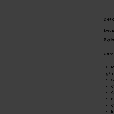
Deta
Swea
Styl
Cara
M
g/m
C
C
C
P
C
I