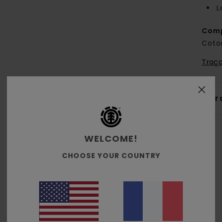
L
Comp
Coto
Traça
Livr
WELCOME!
CHOOSE YOUR COUNTRY
Note moyenne
5.0
/5