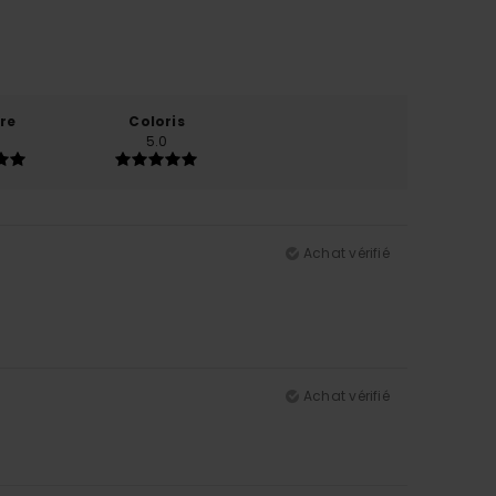
re
Coloris
5.0
Achat vérifié
Achat vérifié