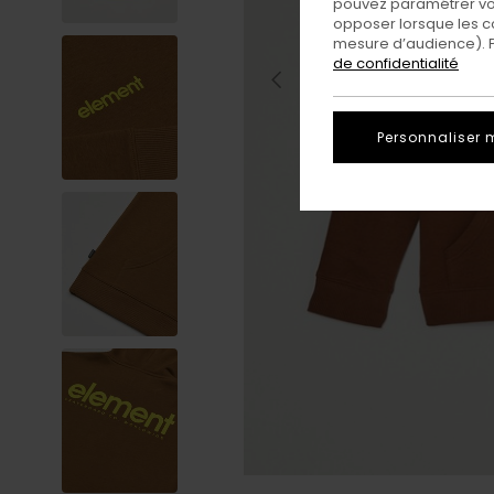
pouvez paramétrer vos
opposer lorsque les c
mesure d’audience). Po
de confidentialité
Personnaliser 