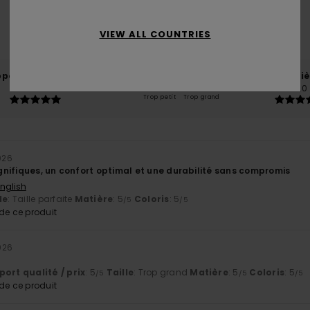
basé sur
2 avis vérifiés
depuis février 2026
VIEW ALL COUNTRIES
100% de nos clients recommandent ce produit
port qualité / prix
Taille
Matiè
5.0
5.0
Trop petit
Trop grand
2026
nifiques, un confort optimal et une durabilité sans compromis
English
le
: Taille parfaite
Matière
: 5
Coloris
: 5
/5
/5
e ce produit
2026
ort qualité / prix
: 5
Taille
: Trop grand
Matière
: 5
Coloris
: 5
/5
/5
/5
e ce produit