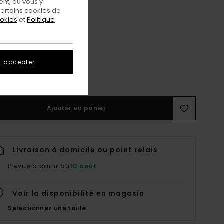
nt, ou vous y
ertains cookies de
ookies
et
Politique
5
t accepter
ir Le Guide Des Tailles
Ajouter au panier
Livraison à domicile ou point relais
Prévue à partir du
10 août
Voir la disponibilité en magasin
Sélectionnez une taille