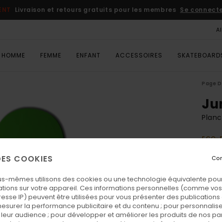
ENT
Livraison et retours gratuits pour les membres
Se connecter
A
HOMME
FEMME
ENFANT
ACCESSOIRES
SKATEBOARD
Page D
Ju
Planc
ECO-
75,
 DES COOKIES
Con
1 DEC
us-mêmes utilisons des cookies ou une technologie équivalente pour
tions sur votre appareil. Ces informations personnelles (comme v
Coul
resse IP) peuvent être utilisées pour vous présenter des publications
esurer la performance publicitaire et du contenu ; pour personnaliser 
leur audience ; pour développer et améliorer les produits de nos pa