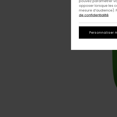
pouvez paramétrer vos
opposer lorsque les c
mesure d’audience). Po
de confidentialité
Personnaliser 