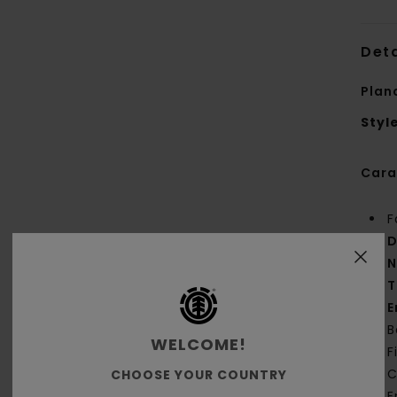
Deta
Plan
Styl
Cara
F
D
N
T
E
B
WELCOME!
F
C
CHOOSE YOUR COUNTRY
E