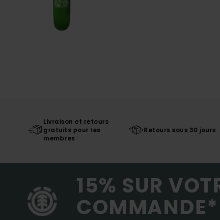
Livraison et retours
gratuits pour les
Retours sous 30 jours
membres
15% SUR VOT
COMMANDE*