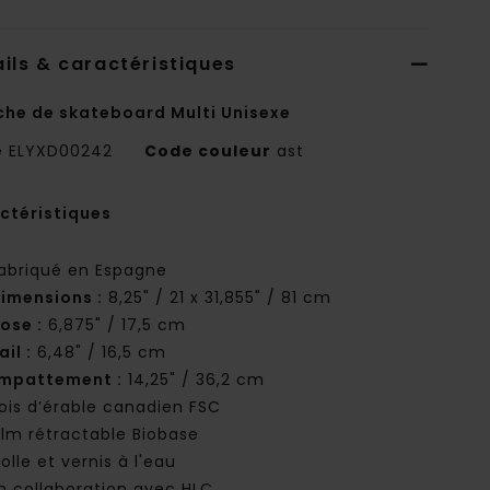
ils & caractéristiques
che de skateboard Multi Unisexe
e
ELYXD00242
Code couleur
ast
ctéristiques
abriqué en Espagne
imensions :
8,25" / 21 x 31,855" / 81 cm
ose :
6,875" / 17,5 cm
ail :
6,48" / 16,5 cm
mpattement :
14,25" / 36,2 cm
ois d’érable canadien FSC
ilm rétractable Biobase
olle et vernis à l'eau
n collaboration avec HLC