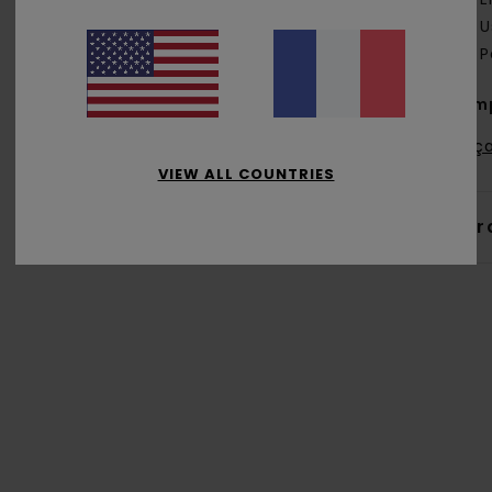
U
P
Comp
Traça
VIEW ALL COUNTRIES
Livr