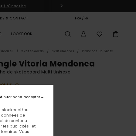
 / s'inscrire
IDE & CONTACT
CARTE CADEAU
FRA / FR
MAGASINS
S
LOOKBOOK
'accueil
Skateboards
Skateboards
Planches De Skate
ngle Vitoria Mendonca
he de skateboard Multi Unisexe
BONUS
00 €
tinuer sans accepter
K = 1 GRIP OFFERT
 stocker et/ou
os données de
Assorted
eur
 et du contenu
les publicités ; et
rtenaires. Vous