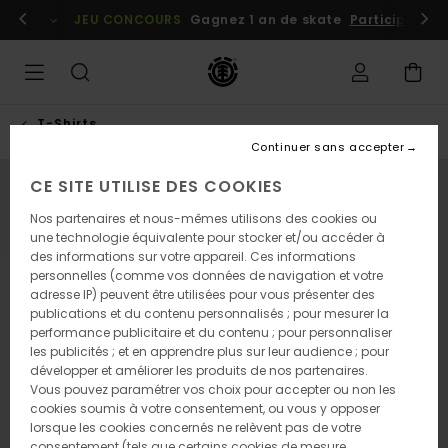
Passer
embres
Se connecter / s'inscrire
JEU CONCOURS
Gagnez 1 an de skate
Participez dè
à
l'information
sur
le
produit
T-Shirts
Continuer sans accepter
CE SITE UTILISE DES COOKIES
NOUVEAUTÉ
Nos partenaires et nous-mêmes utilisons des cookies ou
une technologie équivalente pour stocker et/ou accéder à
des informations sur votre appareil. Ces informations
personnelles (comme vos données de navigation et votre
adresse IP) peuvent être utilisées pour vous présenter des
publications et du contenu personnalisés ; pour mesurer la
performance publicitaire et du contenu ; pour personnaliser
les publicités ; et en apprendre plus sur leur audience ; pour
développer et améliorer les produits de nos partenaires.
Vous pouvez paramétrer vos choix pour accepter ou non les
cookies soumis à votre consentement, ou vous y opposer
lorsque les cookies concernés ne relèvent pas de votre
consentement (tels que certains cookies de mesure