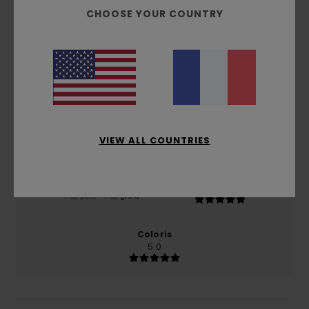
5.0
CHOOSE YOUR COUNTRY
/5
basé sur
1 avis vérifiés
depuis juillet 2026
100% de nos clients recommandent ce produit
Confort
Rapport qualité / prix
5.0
5.0
VIEW ALL COUNTRIES
Taille
Matière
5.0
Trop petit
Trop grand
Coloris
5.0