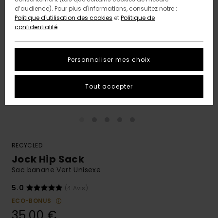
d’audience). Pour plus d'informations, consultez notre :
Politique d'utilisation des cookies
et
Politique de
confidentialité
Personnaliser mes choix
Tout accepter
RECYCLED
Jock Hip Sack
Sac banane Vert Unisexe
5.0
(4 Avis)
ECO-BONUS
35,00 €