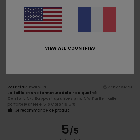
Trop petit
Trop grand
Coloris
5.0
VIEW ALL COUNTRIES
5
/5
Patricia
14 mai 2026
Achat vérifié
La taille et une fermeture éclair de qualité
Confort
: 5
Rapport qualité / prix
: 5
Taille
: Taille
/5
/5
parfaite
Matière
: 5
Coloris
: 5
/5
/5
Je recommande ce produit
5
/5