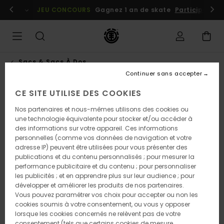
Passer
embres
Se connecter / s'inscrire
JEU CONCOURS
Gagnez 1 an de skate
Participez dè
à
l'information
sur
le
produit
Sacs & Sacs À Dos
Continuer sans accepter
CE SITE UTILISE DES COOKIES
NOUVEAUTÉ
Nos partenaires et nous-mêmes utilisons des cookies ou
une technologie équivalente pour stocker et/ou accéder à
des informations sur votre appareil. Ces informations
personnelles (comme vos données de navigation et votre
adresse IP) peuvent être utilisées pour vous présenter des
publications et du contenu personnalisés ; pour mesurer la
performance publicitaire et du contenu ; pour personnaliser
les publicités ; et en apprendre plus sur leur audience ; pour
développer et améliorer les produits de nos partenaires.
Vous pouvez paramétrer vos choix pour accepter ou non les
cookies soumis à votre consentement, ou vous y opposer
lorsque les cookies concernés ne relèvent pas de votre
consentement (tels que certains cookies de mesure