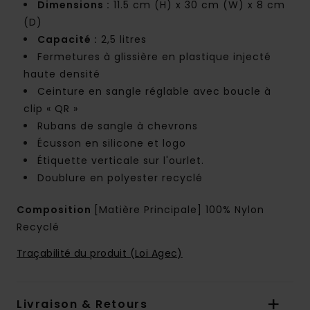
Dimensions :
11.5 cm (H) x 30 cm (W) x 8 cm
(D)
Capacité :
2,5 litres
Fermetures à glissière en plastique injecté
haute densité
Ceinture en sangle réglable avec boucle à
clip « QR »
Rubans de sangle à chevrons
Écusson en silicone et logo
Étiquette verticale sur l'ourlet.
Doublure en polyester recyclé
Composition
[Matière Principale] 100% Nylon
Recyclé
Traçabilité du produit (Loi Agec)
Livraison & Retours