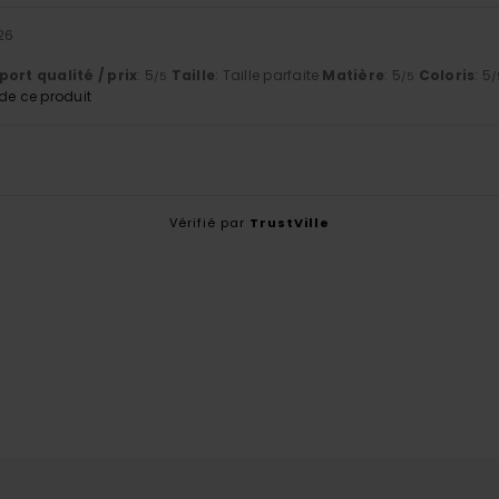
26
ort qualité / prix
: 5
Taille
: Taille parfaite
Matière
: 5
Coloris
: 5
/5
/5
/
e ce produit
Vérifié par
TrustVille