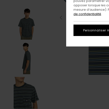
pouvez paramétrer vos
opposer lorsque les c
mesure d’audience). Po
de confidentialité
Personnaliser 