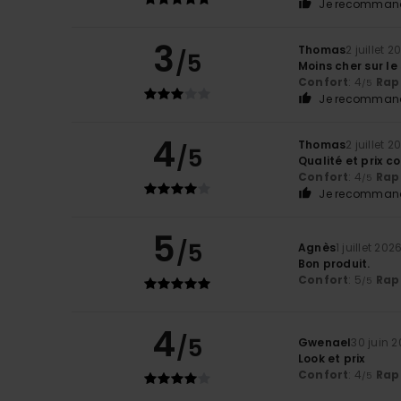
Je recommand
3
Thomas
2 juillet 2
/5
Moins cher sur le
Confort
: 4
Rapp
/5
Je recommand
4
Thomas
2 juillet 2
/5
Qualité et prix c
Confort
: 4
Rapp
/5
Je recommand
5
/5
Agnès
1 juillet 202
Bon produit.
Confort
: 5
Rapp
/5
4
/5
Gwenael
30 juin 
Look et prix
Confort
: 4
Rapp
/5