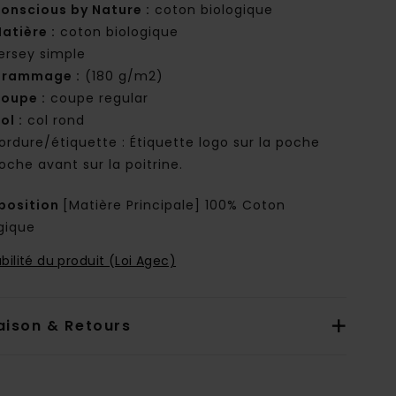
onscious by Nature :
coton biologique
atière :
coton biologique
ersey simple
rammage :
(180 g/m2)
oupe :
coupe regular
ol :
col rond
ordure/étiquette : Étiquette logo sur la poche
oche avant sur la poitrine.
osition
[Matière Principale] 100% Coton
gique
bilité du produit (Loi Agec)
aison & Retours