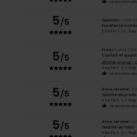
Je recommand
5
/5
Quentin
8 juillet 2
Excellente matièr
Confort
: 5
Rapp
/5
Franz
7 juillet 2026
5
/5
Confort et quali
Afficher original -
Confort
: 5
Rapp
/5
Je recommand
5
Anne Jerome
5 jui
/5
Qualité du produ
Confort
: 5
Rapp
/5
Je recommand
5
Anne Jerome
5 jui
/5
Qualité du tissu
Confort
: 5
Rapp
/5