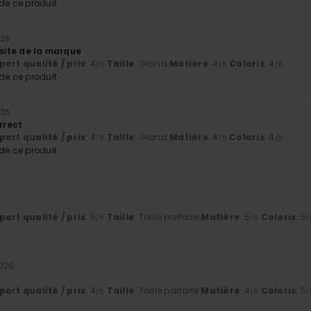
e ce produit
026
 site de la marque
ort qualité / prix
: 4
Taille
: Grand
Matière
: 4
Coloris
: 4
/5
/5
/5
e ce produit
026
orrect
ort qualité / prix
: 4
Taille
: Grand
Matière
: 4
Coloris
: 4
/5
/5
/5
e ce produit
6
ort qualité / prix
: 5
Taille
: Taille parfaite
Matière
: 5
Coloris
: 5
/5
/5
/
2026
ort qualité / prix
: 4
Taille
: Taille parfaite
Matière
: 4
Coloris
: 5
/5
/5
/