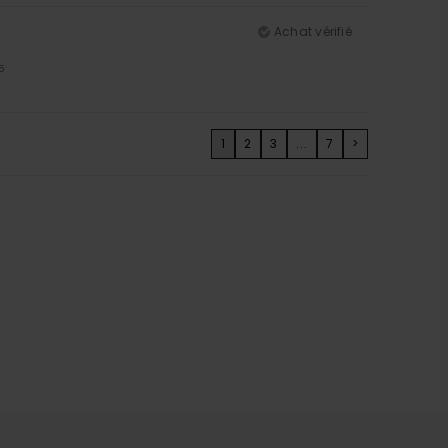
Achat vérifié
5
1
2
3
...
7
>