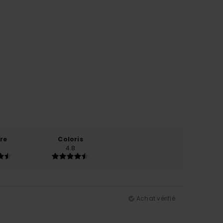
re
Coloris
4.8
Achat vérifié