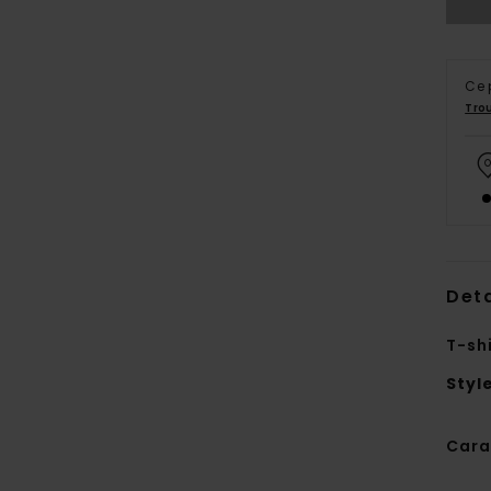
Ce 
Tro
Deta
T-sh
Styl
Cara