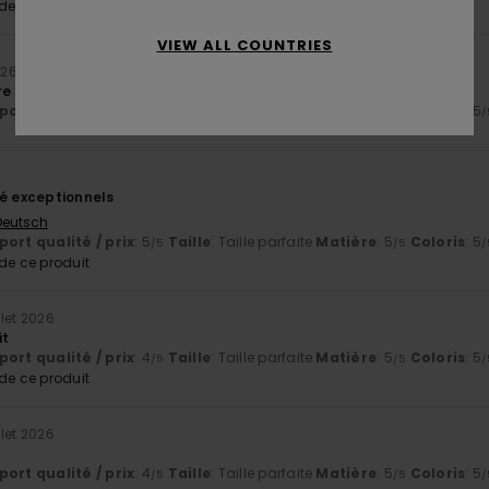
e ce produit
VIEW ALL COUNTRIES
026
e légère et beau coloris
ort qualité / prix
: 5
Taille
: Taille parfaite
Matière
: 5
Coloris
: 5
/5
/5
/
té exceptionnels
 Deutsch
ort qualité / prix
: 5
Taille
: Taille parfaite
Matière
: 5
Coloris
: 5
/5
/5
/
e ce produit
llet 2026
it
ort qualité / prix
: 4
Taille
: Taille parfaite
Matière
: 5
Coloris
: 5
/5
/5
/
e ce produit
llet 2026
ort qualité / prix
: 4
Taille
: Taille parfaite
Matière
: 5
Coloris
: 5
/5
/5
/