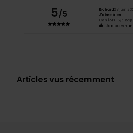
5
Richard
28 juin 20
/5
J'aime bien
Confort
: 5
Rapp
/5
Je recommand
Articles vus récemment