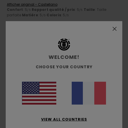
Afficher original - Castellano
Confort
: 5
Rapport qualité / prix
: 5
Taille
: Taille
/5
/5
parfaite
Matière
: 5
Coloris
: 5
/5
/5
5
/5
WELCOME!
Alexandre
9 juillet 2026
Achat vérifié
Afficher original - Français
CHOOSE YOUR COUNTRY
Confort
: 5
Rapport qualité / prix
: 5
Taille
: Taille
/5
/5
parfaite
Matière
: 5
Coloris
: 5
/5
/5
Je recommande ce produit
5
/5
VIEW ALL COUNTRIES
Gilles
9 juillet 2026
Achat vérifié