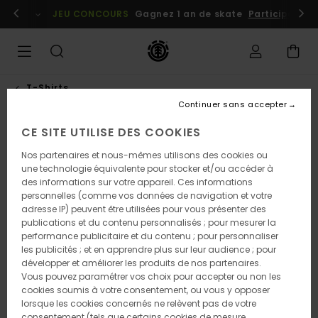
Passer
embres
Se connecter / s'inscrire
JEU CONCOURS
Gagnez 1 an de skate
Participez dè
à
l'information
sur
le
produit
T-Shirts
Continuer sans accepter
CE SITE UTILISE DES COOKIES
Nos partenaires et nous-mêmes utilisons des cookies ou
une technologie équivalente pour stocker et/ou accéder à
des informations sur votre appareil. Ces informations
personnelles (comme vos données de navigation et votre
adresse IP) peuvent être utilisées pour vous présenter des
publications et du contenu personnalisés ; pour mesurer la
performance publicitaire et du contenu ; pour personnaliser
les publicités ; et en apprendre plus sur leur audience ; pour
développer et améliorer les produits de nos partenaires.
Vous pouvez paramétrer vos choix pour accepter ou non les
cookies soumis à votre consentement, ou vous y opposer
lorsque les cookies concernés ne relèvent pas de votre
consentement (tels que certains cookies de mesure