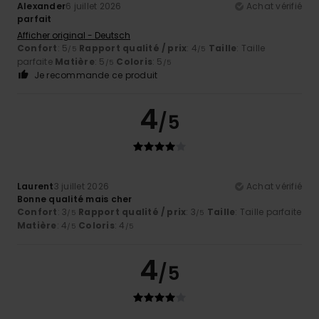
Alexander
6 juillet 2026
Achat vérifié
parfait
Afficher original - Deutsch
Confort
: 5
Rapport qualité / prix
: 4
Taille
: Taille
/5
/5
parfaite
Matière
: 5
Coloris
: 5
/5
/5
Je recommande ce produit
4
/5
Laurent
3 juillet 2026
Achat vérifié
Bonne qualité mais cher
Confort
: 3
Rapport qualité / prix
: 3
Taille
: Taille parfaite
/5
/5
Matière
: 4
Coloris
: 4
/5
/5
4
/5