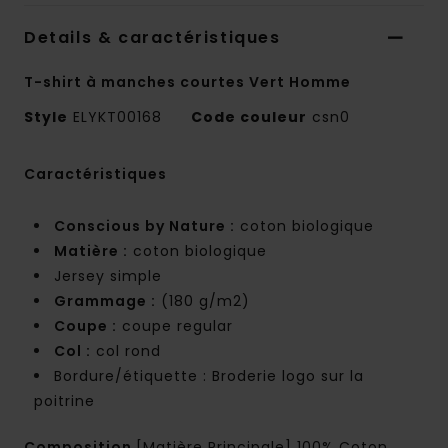
Details & caractéristiques
T-shirt à manches courtes Vert Homme
Style
ELYKT00168
Code couleur
csn0
Caractéristiques
Conscious by Nature :
coton biologique
Matière :
coton biologique
Jersey simple
Grammage :
(180 g/m2)
Coupe :
coupe regular
Col :
col rond
Bordure/étiquette : Broderie logo sur la
poitrine
Composition
[Matière Principale] 100% Coton