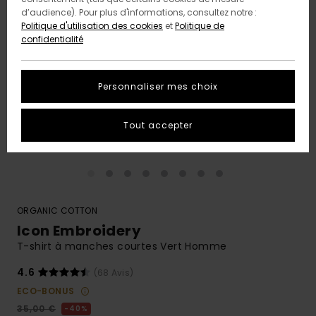
d’audience). Pour plus d'informations, consultez notre :
Politique d'utilisation des cookies
et
Politique de
confidentialité
Personnaliser mes choix
Tout accepter
ORGANIC COTTON
Icon Embroidery
T-shirt à manches courtes Vert Homme
4.6
(68 Avis)
ECO-BONUS
35,00 €
40%