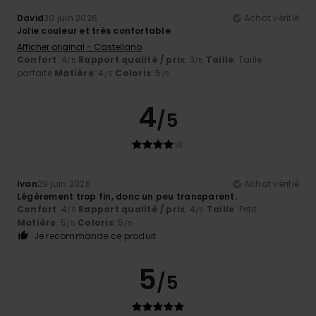
David
30 juin 2026
Achat vérifié
Jolie couleur et très confortable
Afficher original - Castellano
Confort
: 4
Rapport qualité / prix
: 3
Taille
: Taille
/5
/5
parfaite
Matière
: 4
Coloris
: 5
/5
/5
4
/5
Ivan
29 juin 2026
Achat vérifié
Légèrement trop fin, donc un peu transparent.
Confort
: 4
Rapport qualité / prix
: 4
Taille
: Petit
/5
/5
Matière
: 5
Coloris
: 5
/5
/5
Je recommande ce produit
5
/5