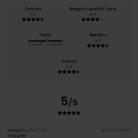
Confort
Rapport qualité / prix
4.7
4.4
Taille
Matière
4.6
Trop petit
Trop grand
Coloris
4.8
5
/5
Ivanys
10 juillet 2026
Achat vérifié
Très jolie