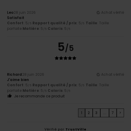
Leo
28 juin 2026
Achat vérifié
Satisfait
Confort
: 5
Rapport qualité / prix
: 5
Taille
: Taille
/5
/5
parfaite
Matière
: 5
Coloris
: 5
/5
/5
5
/5
Richard
28 juin 2026
Achat vérifié
J'aime bien
Confort
: 5
Rapport qualité / prix
: 5
Taille
: Taille
/5
/5
parfaite
Matière
: 5
Coloris
: 5
/5
/5
Je recommande ce produit
1
2
3
...
7
>
Vérifié par
TrustVille