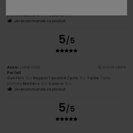
qualite top
Confort
: 5
Rapport qualité / prix
: 5
Taille
: Taille
/5
/5
parfaite
Matière
: 5
Coloris
: 5
/5
/5
Je recommande ce produit
5
/5
Anne
7 juillet 2026
Achat vérifié
Parfait
Confort
: 5
Rapport qualité / prix
: 5
Taille
: Taille
/5
/5
parfaite
Matière
: 5
Coloris
: 5
/5
/5
Je recommande ce produit
5
/5