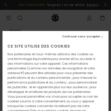
Passer
embres
Se connecter / s'inscrire
JEU CONCOURS
Gagnez 1 an de skate
Participez dè
à
l'information
sur
le
produit
Shorts
Continuer sans accepter
CE SITE UTILISE DES COOKIES
Nos partenaires et nous-mêmes utilisons des cookies ou
une technologie équivalente pour stocker et/ou accéder à
des informations sur votre appareil. Ces informations
personnelles (comme vos données de navigation et votre
adresse IP) peuvent être utilisées pour vous présenter des
publications et du contenu personnalisés ; pour mesurer la
performance publicitaire et du contenu ; pour personnaliser
les publicités ; et en apprendre plus sur leur audience ; pour
développer et améliorer les produits de nos partenaires.
Vous pouvez paramétrer vos choix pour accepter ou non les
cookies soumis à votre consentement, ou vous y opposer
lorsque les cookies concernés ne relèvent pas de votre
consentement (tels que certains cookies de mesure