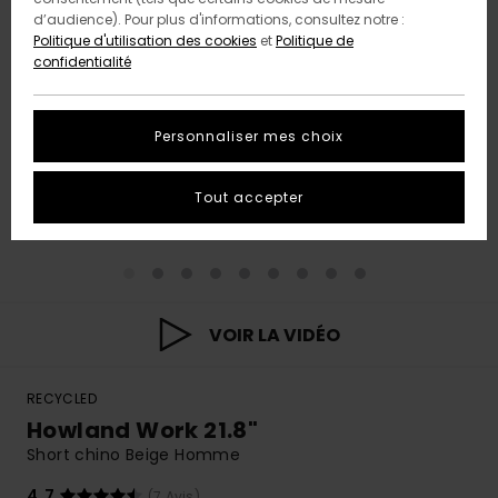
d’audience). Pour plus d'informations, consultez notre :
Politique d'utilisation des cookies
et
Politique de
confidentialité
Personnaliser mes choix
Tout accepter
VOIR LA VIDÉO
RECYCLED
Howland Work 21.8"
Short chino Beige Homme
4.7
(7 Avis)