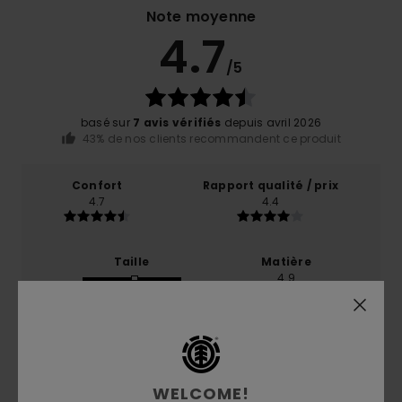
Note moyenne
4.7
/5
basé sur
7 avis vérifiés
depuis avril 2026
43% de nos clients recommandent ce produit
Confort
Rapport qualité / prix
4.7
4.4
Taille
Matière
4.9
Trop petit
Trop grand
Coloris
4.9
WELCOME!