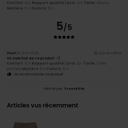
Confort
: 4
Rapport qualité / prix
: 5
Taille
: Grand
/5
/5
Matière
: 5
Coloris
: 5
/5
/5
5
/5
Huet
29 avril 2026
Achat vérifié
Un habitué de ce produit :-)
Confort
: 5
Rapport qualité / prix
: 3
Taille
: Taille
/5
/5
parfaite
Matière
: 5
Coloris
: 5
/5
/5
Je recommande ce produit
Vérifié par
TrustVille
Articles vus récemment