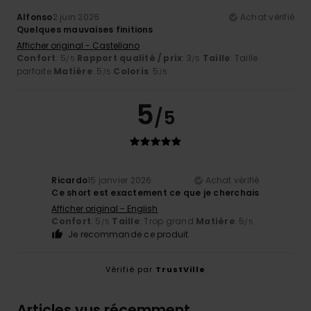
Alfonso
2 juin 2026
Achat vérifié
Quelques mauvaises finitions
Afficher original - Castellano
Confort
: 5
Rapport qualité / prix
: 3
Taille
: Taille
/5
/5
parfaite
Matière
: 5
Coloris
: 5
/5
/5
5
/5
Ricardo
15 janvier 2026
Achat vérifié
Ce short est exactement ce que je cherchais
Afficher original - English
Confort
: 5
Taille
: Trop grand
Matière
: 5
/5
/5
Je recommande ce produit
Vérifié par
TrustVille
Articles vus récemment