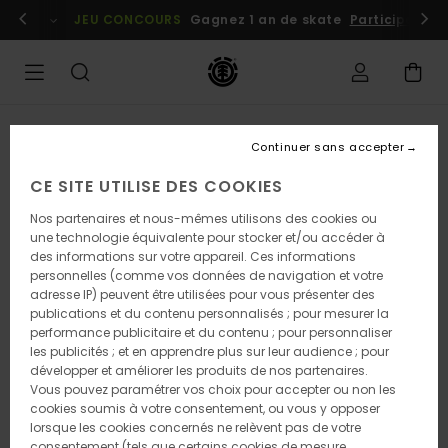
Passer
embres
Se connecter / s'inscrire
JEU CONCOURS
Gagnez 1 an de skate
Participez dè
à
l'information
sur
le
produit
Continuer sans accepter
CE SITE UTILISE DES COOKIES
Nos partenaires et nous-mêmes utilisons des cookies ou
une technologie équivalente pour stocker et/ou accéder à
des informations sur votre appareil. Ces informations
personnelles (comme vos données de navigation et votre
adresse IP) peuvent être utilisées pour vous présenter des
publications et du contenu personnalisés ; pour mesurer la
performance publicitaire et du contenu ; pour personnaliser
les publicités ; et en apprendre plus sur leur audience ; pour
développer et améliorer les produits de nos partenaires.
Vous pouvez paramétrer vos choix pour accepter ou non les
cookies soumis à votre consentement, ou vous y opposer
lorsque les cookies concernés ne relèvent pas de votre
consentement (tels que certains cookies de mesure