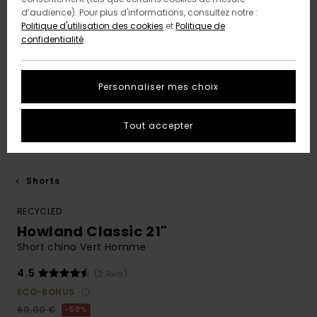
d’audience). Pour plus d'informations, consultez notre :
Politique d'utilisation des cookies
et
Politique de
confidentialité
Personnaliser mes choix
Tout accepter
Shorts
RECYCLED
Howland Classic 21"
Short chino Vert Homme
4.5
(2 Avis)
ECO-BONUS
60,00 €
50%