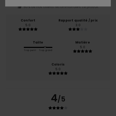
basé sur
2 avis vérifiés
depuis janvier 2026
50% de nos clients recommandent ce produit
Confort
Rapport qualité / prix
5.0
3.0
Taille
Matière
5.0
Trop petit
Trop grand
Coloris
5.0
4
/5