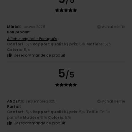
/5
Mário
10 janvier 2026
Achat vérifié
Bon produit
Afficher original - Português
Confort
: 5
Rapport qualité / prix
: 5
Matière
: 5
/5
/5
/5
Coloris
: 5
/5
Je recommande ce produit
5
/5
ANCEY
30 septembre 2025
Achat vérifié
Parfait
Confort
: 5
Rapport qualité / prix
: 5
Taille
: Taille
/5
/5
parfaite
Matière
: 5
Coloris
: 5
/5
/5
Je recommande ce produit