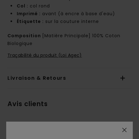
Col :
col rond
Imprimé :
avant (à encre à base d'eau)
Étiquette :
sur la couture interne
Composition
[Matière Principale] 100% Coton
Biologique
Traçabilité du produit (Loi Agec)
Livraison & Retours
Avis clients
Note moyenne