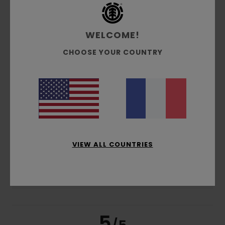
5.0
/5
WELCOME!
basé sur
2 avis vérifiés
depuis septembre 2025
100% de nos clients recommandent ce produit
CHOOSE YOUR COUNTRY
Confort
Rapport qualité / prix
5.0
5.0
Taille
Matière
5.0
Trop petit
Trop grand
VIEW ALL COUNTRIES
Coloris
5.0
5