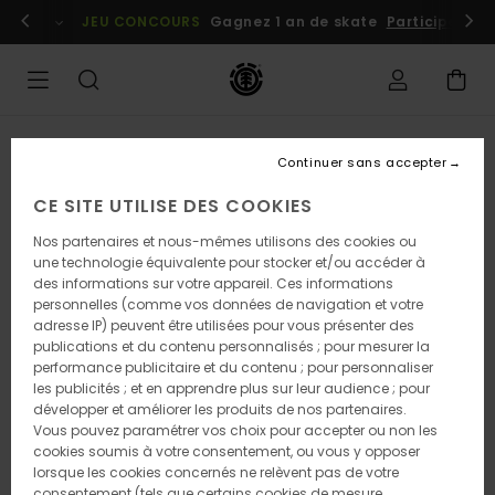
Passer
embres
Se connecter / s'inscrire
JEU CONCOURS
Gagnez 1 an de skate
Participez dè
à
l'information
sur
le
produit
Continuer sans accepter
CE SITE UTILISE DES COOKIES
Nos partenaires et nous-mêmes utilisons des cookies ou
une technologie équivalente pour stocker et/ou accéder à
des informations sur votre appareil. Ces informations
personnelles (comme vos données de navigation et votre
adresse IP) peuvent être utilisées pour vous présenter des
publications et du contenu personnalisés ; pour mesurer la
performance publicitaire et du contenu ; pour personnaliser
les publicités ; et en apprendre plus sur leur audience ; pour
développer et améliorer les produits de nos partenaires.
Vous pouvez paramétrer vos choix pour accepter ou non les
cookies soumis à votre consentement, ou vous y opposer
lorsque les cookies concernés ne relèvent pas de votre
consentement (tels que certains cookies de mesure