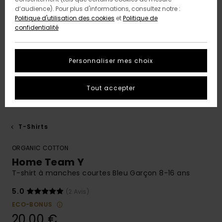
d’audience). Pour plus d'informations, consultez notre :
Politique d'utilisation des cookies
et
Politique de
confidentialité
Personnaliser mes choix
Tout accepter
T-Shirts
ORGANIC COTTON
Home Team Y
T-shirt à manches courtes Bleu Garçon 8-16 ans
5.0
(2 Avis)
ECO-BONUS
20,00 €