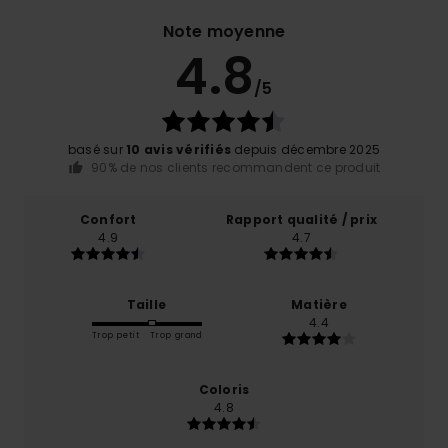
Note moyenne
4.8
/5
basé sur
10 avis vérifiés
depuis décembre 2025
90% de nos clients recommandent ce produit
Confort
Rapport qualité / prix
4.9
4.7
Taille
Matière
4.4
Trop petit
Trop grand
Coloris
4.8