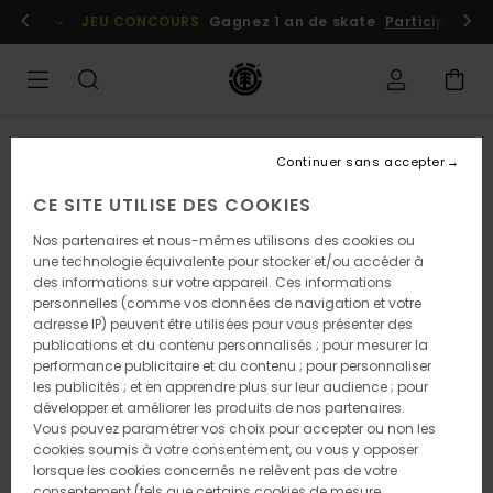
Passer
embres
Se connecter / s'inscrire
JEU CONCOURS
Gagnez 1 an de skate
Participez dè
à
l'information
sur
le
produit
Continuer sans accepter
CE SITE UTILISE DES COOKIES
Nos partenaires et nous-mêmes utilisons des cookies ou
une technologie équivalente pour stocker et/ou accéder à
des informations sur votre appareil. Ces informations
personnelles (comme vos données de navigation et votre
adresse IP) peuvent être utilisées pour vous présenter des
publications et du contenu personnalisés ; pour mesurer la
performance publicitaire et du contenu ; pour personnaliser
les publicités ; et en apprendre plus sur leur audience ; pour
développer et améliorer les produits de nos partenaires.
Vous pouvez paramétrer vos choix pour accepter ou non les
cookies soumis à votre consentement, ou vous y opposer
lorsque les cookies concernés ne relèvent pas de votre
consentement (tels que certains cookies de mesure