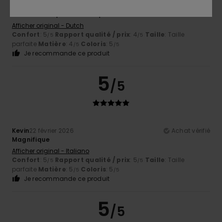
Agnes
8 avril 2026
Achat vérifié
Couleur et imprimé classique
Afficher original - Dutch
Confort
: 5
Rapport qualité / prix
: 4
Taille
: Taille
/5
/5
parfaite
Matière
: 4
Coloris
: 5
/5
/5
Je recommande ce produit
5
/5
Kevin
22 février 2026
Achat vérifié
Magnifique
Afficher original - Italiano
Confort
: 5
Rapport qualité / prix
: 5
Taille
: Taille
/5
/5
parfaite
Matière
: 5
Coloris
: 5
/5
/5
Je recommande ce produit
5
/5