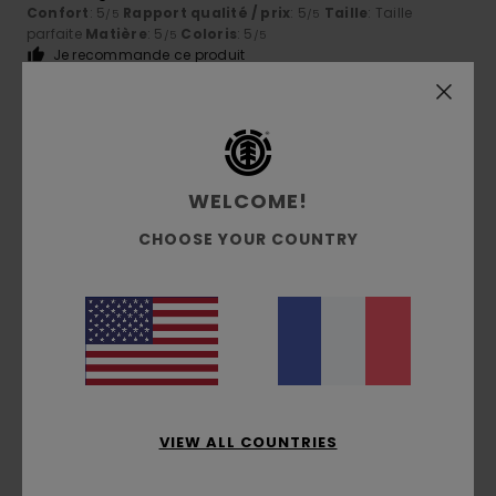
Confort
: 5
Rapport qualité / prix
: 5
Taille
: Taille
/5
/5
parfaite
Matière
: 5
Coloris
: 5
/5
/5
Je recommande ce produit
4
/5
WELCOME!
Dirk
22 juin 2026
Achat vérifié
CHOOSE YOUR COUNTRY
J'aime
Afficher original - Deutsch
Confort
: 4
Rapport qualité / prix
: 4
Taille
: Grand
/5
/5
Matière
: 4
Coloris
: 4
/5
/5
Je recommande ce produit
5
/5
VIEW ALL COUNTRIES