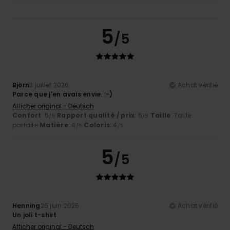
5
/5
Björn
3 juillet 2026
Achat vérifié
Parce que j'en avais envie. :-)
Afficher original - Deutsch
Confort
: 5
Rapport qualité / prix
: 5
Taille
: Taille
/5
/5
parfaite
Matière
: 4
Coloris
: 4
/5
/5
5
/5
Henning
26 juin 2026
Achat vérifié
Un joli t-shirt
Afficher original - Deutsch