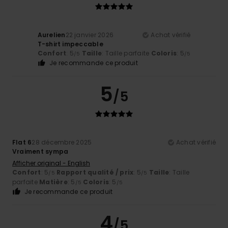
Aurelien
22 janvier 2026
Achat vérifié
T-shirt impeccable
Confort
: 5
Taille
: Taille parfaite
Coloris
: 5
/5
/5
Je recommande ce produit
5
/5
Flat 6
28 décembre 2025
Achat vérifié
Vraiment sympa
Afficher original - English
Confort
: 5
Rapport qualité / prix
: 5
Taille
: Taille
/5
/5
parfaite
Matière
: 5
Coloris
: 5
/5
/5
Je recommande ce produit
4
/5