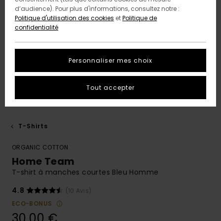
d’audience). Pour plus d'informations, consultez notre :
Politique d'utilisation des cookies
et
Politique de
confidentialité
Personnaliser mes choix
Tout accepter
T-Shirts
ORGANIC COTTON
Home Team
T-shirt à manches courtes Bleu Homme
4.8
(10 Avis)
ECO-BONUS
30,00 €