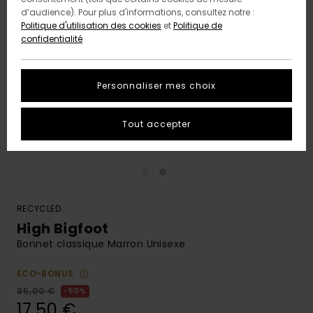
d’audience). Pour plus d'informations, consultez notre :
Politique d'utilisation des cookies
et
Politique de
confidentialité
Personnaliser mes choix
Tout accepter
RECYCLED
High Bigfoot
Bonnet classique Marron Unisexe
ECO-BONUS
35,00 €
50%
17,50 €