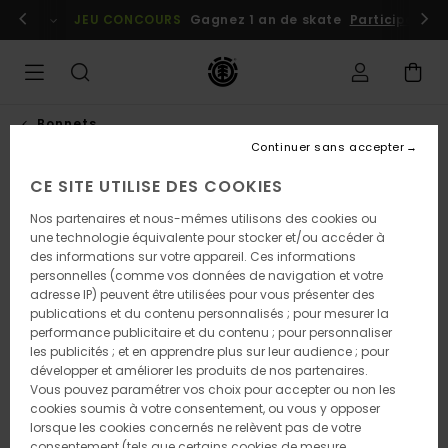
Passer
embres
Se connecter / s'inscrire
JEU CONCOURS
Gagnez 1 an de skate
Participez dè
à
l'information
sur
le
produit
Bonnets
Continuer sans accepter
CE SITE UTILISE DES COOKIES
Nos partenaires et nous-mêmes utilisons des cookies ou
une technologie équivalente pour stocker et/ou accéder à
des informations sur votre appareil. Ces informations
personnelles (comme vos données de navigation et votre
adresse IP) peuvent être utilisées pour vous présenter des
publications et du contenu personnalisés ; pour mesurer la
performance publicitaire et du contenu ; pour personnaliser
les publicités ; et en apprendre plus sur leur audience ; pour
développer et améliorer les produits de nos partenaires.
Vous pouvez paramétrer vos choix pour accepter ou non les
cookies soumis à votre consentement, ou vous y opposer
lorsque les cookies concernés ne relèvent pas de votre
consentement (tels que certains cookies de mesure