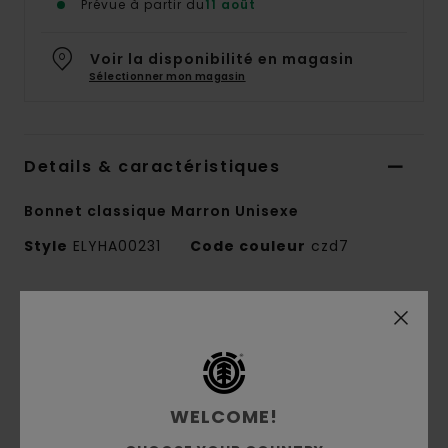
Prévue à partir du
11 août
Voir la disponibilité en magasin
Sélectionner mon magasin
Details & caractéristiques
Bonnet classique Marron Unisexe
Style
ELYHA00231
Code couleur
czd7
Caractéristiques
Conscious by Nature:
POLYLANA®
Matière :
Polyester recyclé, Acrylique
Tricot côtelé épais
WELCOME!
Grammage:
1 kg