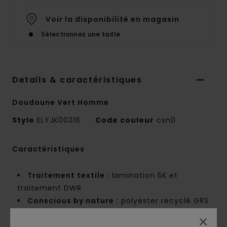
Voir la disponibilité en magasin
Sélectionnez une taille
Details & caractéristiques
Doudoune Vert Homme
Style
ELYJK00316
Code couleur
csn0
Caractéristiques
Traitement textile :
lamination 5K et
traitement DWR
Conscious by nature :
polyester recyclé GRS
Composition :
100 % polyester recyclé
Construction de la matière :
tissage toile