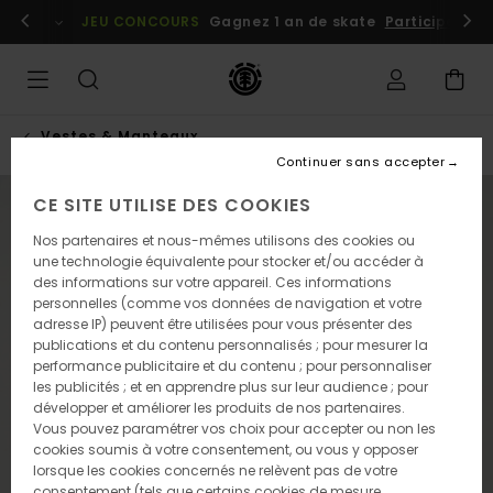
Passer
embres
Se connecter / s'inscrire
JEU CONCOURS
Gagnez 1 an de skate
Participez dè
à
l'information
sur
le
produit
Vestes & Manteaux
Continuer sans accepter
CE SITE UTILISE DES COOKIES
NOUVEAUTÉ
Nos partenaires et nous-mêmes utilisons des cookies ou
une technologie équivalente pour stocker et/ou accéder à
des informations sur votre appareil. Ces informations
personnelles (comme vos données de navigation et votre
adresse IP) peuvent être utilisées pour vous présenter des
publications et du contenu personnalisés ; pour mesurer la
performance publicitaire et du contenu ; pour personnaliser
les publicités ; et en apprendre plus sur leur audience ; pour
développer et améliorer les produits de nos partenaires.
Vous pouvez paramétrer vos choix pour accepter ou non les
cookies soumis à votre consentement, ou vous y opposer
lorsque les cookies concernés ne relèvent pas de votre
consentement (tels que certains cookies de mesure