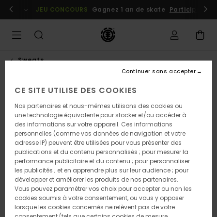
Passer
embres
Se connecter / s'inscrire
JEU CONCOURS
Gagnez 1 an de skate
Participez dè
à
l'information
sur
le
produit
Sweats
Continuer sans accepter
CE SITE UTILISE DES COOKIES
RUPTURE DE STOCK
Nos partenaires et nous-mêmes utilisons des cookies ou
une technologie équivalente pour stocker et/ou accéder à
des informations sur votre appareil. Ces informations
personnelles (comme vos données de navigation et votre
adresse IP) peuvent être utilisées pour vous présenter des
publications et du contenu personnalisés ; pour mesurer la
performance publicitaire et du contenu ; pour personnaliser
les publicités ; et en apprendre plus sur leur audience ; pour
développer et améliorer les produits de nos partenaires.
Vous pouvez paramétrer vos choix pour accepter ou non les
cookies soumis à votre consentement, ou vous y opposer
lorsque les cookies concernés ne relèvent pas de votre
consentement (tels que certains cookies de mesure