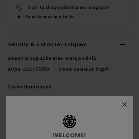
Voir la disponibilité en magasin
Sélectionnez une taille
Details & caractéristiques
Sweat à capuche Bleu Garçon 8-16
Style
ELBSF00188
Code couleur
bqp0
Caractéristiques
Collection:
Mainline
Matière :
molleton non brossé 70% coton,
30% coton recyclé [320 g/m²]
Conscious by Nature :
coton recyclé
coupe :
coupe regular
WELCOME!