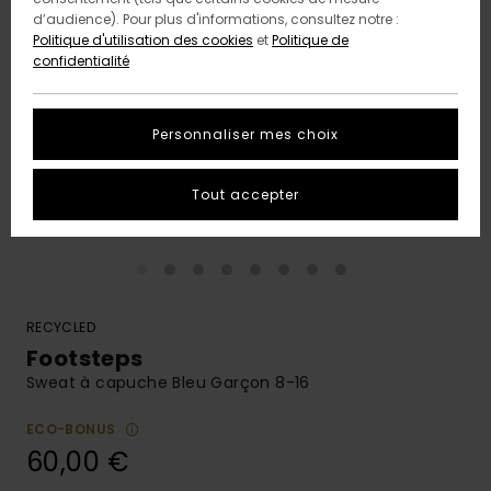
d’audience). Pour plus d'informations, consultez notre :
Politique d'utilisation des cookies
et
Politique de
confidentialité
Personnaliser mes choix
Tout accepter
RECYCLED
Footsteps
Sweat à capuche Bleu Garçon 8-16
ECO-BONUS
60,00 €