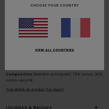
Encolure :
encolure à capuche
CHOOSE YOUR COUNTRY
Manches :
manches longues
Poches :
Poches kangourou
Capuche :
Capuche doublée en jersey de
coton
Fermeture :
modèle sans fermeture
Logo :
imprimé à base d'eau à l'avant et dans
le dos
VIEW ALL COUNTRIES
En raison de la technique d'impression
utilisée, chaque pièce est unique et peut donc
différer de la photo
Composition
[Matière principale] 70% coton, 30%
coton recyclé
Traçabilité du produit (Loi Agec)
Livraison & Retours