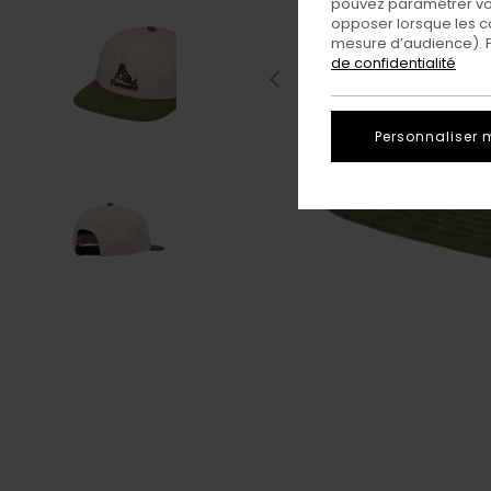
pouvez paramétrer vos
opposer lorsque les c
mesure d’audience). Po
de confidentialité
Personnaliser 