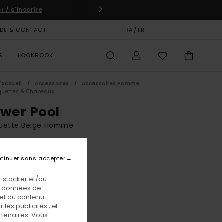
 / s'inscrire
IDE & CONTACT
CARTE CADEAU
FRA / FR
MAGASINS
S
LOOKBOOK
'accueil
Accessoires
Accessoires Homme
quettes & Chapeaux
ower Pool
uette Beige Homme
00 €
tinuer sans accepter
 stocker et/ou
Oat Milk
eur
os données de
 et du contenu
les publicités ; et
rtenaires. Vous