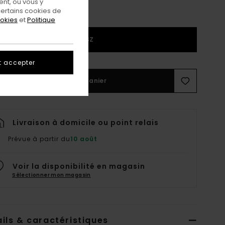
nt, ou vous y
ertains cookies de
ookies
et
Politique
1SZ
t accepter
Ajouter au panier
Livraison à domicile ou point relais
Prévue à partir du
10 août
Voir la disponibilité en magasin
Sélectionner mon magasin
ils & caractéristiques