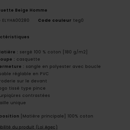
uette Beige Homme
e
ELYHA00280
Code couleur
teg0
ctéristiques
atière :
sergé 100 % coton [180 g/m2]
oupe :
casquette
ermeture :
sangle en polyester avec boucle
psable réglable en PVC
roderie sur le devant
ogo tissé type pince
urpiqûres contrastées
aille unique
osition
[Matière principale] 100% coton
bilité du produit (Loi Agec)