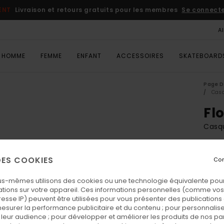
ENT
Livraison et retours gratuits pour les membres
Se connecter
A
HOMME
FEMME
ENFANT
ACCESSOIRES
SKATEBOARD
Page D
Cas
Fl
Casq
30,
 DES COOKIES
Con
us-mêmes utilisons des cookies ou une technologie équivalente pour
Coul
tions sur votre appareil. Ces informations personnelles (comme v
resse IP) peuvent être utilisées pour vous présenter des publications
esurer la performance publicitaire et du contenu ; pour personnaliser 
leur audience ; pour développer et améliorer les produits de nos pa