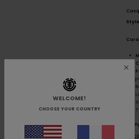
Casq
Styl
Cara
M
C
F
cli
B
L
WELCOME!
S
CHOOSE YOUR COUNTRY
T
Comp
Traça