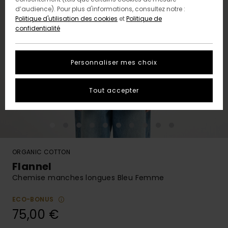
d’audience). Pour plus d'informations, consultez notre :
Politique d'utilisation des cookies
et
Politique de
confidentialité
Personnaliser mes choix
Tout accepter
ORGANIC COTTON
Flannel
Chemise manches longues Bleu Femme
ECO-BONUS
75,00 €