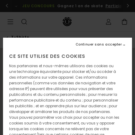
Passer
embres
Se connecter / s'inscrire
JEU CONCOURS
Gagnez 1 an de skate
Participez dè
à
l'information
sur
le
produit
T-Shirts
Continuer sans accepter
CE SITE UTILISE DES COOKIES
NOUVEAUTÉ
Nos partenaires et nous-mêmes utilisons des cookies ou
une technologie équivalente pour stocker et/ou accéder à
des informations sur votre appareil. Ces informations
personnelles (comme vos données de navigation et votre
adresse IP) peuvent être utilisées pour vous présenter des
publications et du contenu personnalisés ; pour mesurer la
performance publicitaire et du contenu ; pour personnaliser
les publicités ; et en apprendre plus sur leur audience ; pour
développer et améliorer les produits de nos partenaires.
Vous pouvez paramétrer vos choix pour accepter ou non les
cookies soumis à votre consentement, ou vous y opposer
lorsque les cookies concernés ne relèvent pas de votre
consentement (tels que certains cookies de mesure