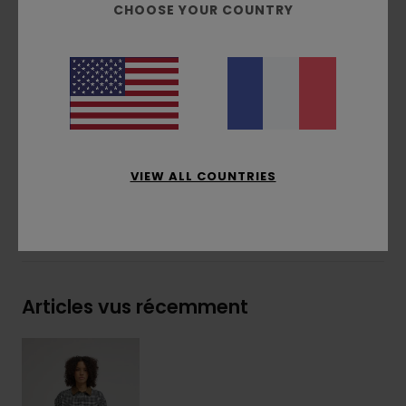
CHOOSE YOUR COUNTRY
Une poche poitrine
Bas arrondi
Étiquette drapeau sur la couture latérale
Composition
[Matière principale] 100% coton
biologique
Traçabilité du produit (Loi Agec)
VIEW ALL COUNTRIES
Livraison & Retours
Articles vus récemment