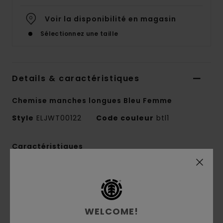
Voir la disponibilité en magasin
Sélectionnez une taille
Details & caractéristiques
Chemise manches longues Bleu Femme
Style
ELJWT00122
Code couleur
btl1
Caractéristiques
Matière :
60 % coton biologique, 40 % coton,
tissé teint à carreaux [165 g/m2]
Coupe :
décontractée
Col chemise
WELCOME!
Matière contrastée au col