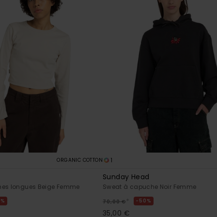
1
ORGANIC COTTON
W
Sunday Head
hes longues Beige Femme
Sweat à capuche Noir Femme
*
0%
50%
70,00 €
35,00 €