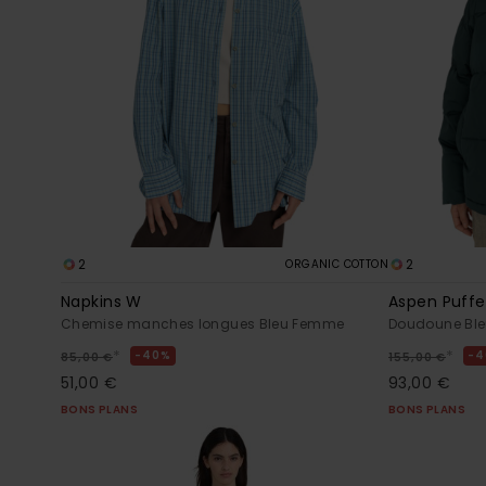
2
2
ORGANIC COTTON
Napkins W
Aspen Puffe
Chemise manches longues Bleu Femme
Doudoune Bl
*
*
40%
4
85,00 €
155,00 €
51,00 €
93,00 €
BONS PLANS
BONS PLANS