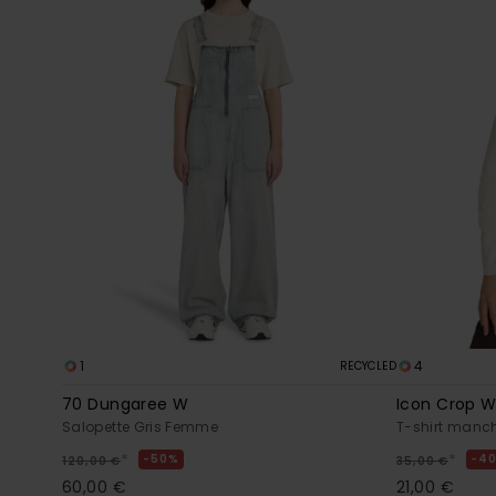
1
4
RECYCLED
70 Dungaree W
Icon Crop 
Salopette Gris Femme
T-shirt manc
*
*
50%
4
120,00 €
35,00 €
60,00 €
21,00 €