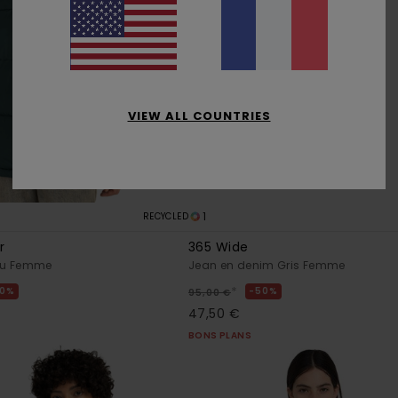
VIEW ALL COUNTRIES
1
RECYCLED
r
365 Wide
eu Femme
Jean en denim Gris Femme
*
0%
50%
95,00 €
47,50 €
BONS PLANS