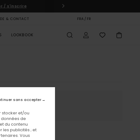
 / s'inscrire
IDE & CONTACT
CARTE CADEAU
FRA / FR
MAGASINS
S
LOOKBOOK
tinuer sans accepter
ur
 stocker et/ou
os données de
 et du contenu
les publicités ; et
rtenaires. Vous