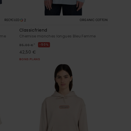
2
RECYCLED
ORGANIC COTTON
Classicfriend
mme
Chemise manches longues Bleu Femme
*
50%
85,00 €
42,50 €
BONS PLANS