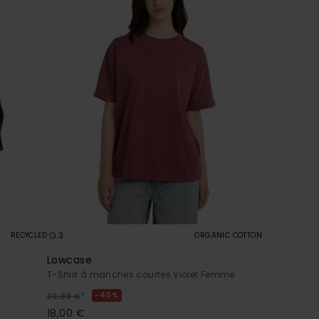
3
RECYCLED
ORGANIC COTTON
Lowcase
T-Shirt à manches courtes Violet Femme
*
40%
30,00 €
18,00 €