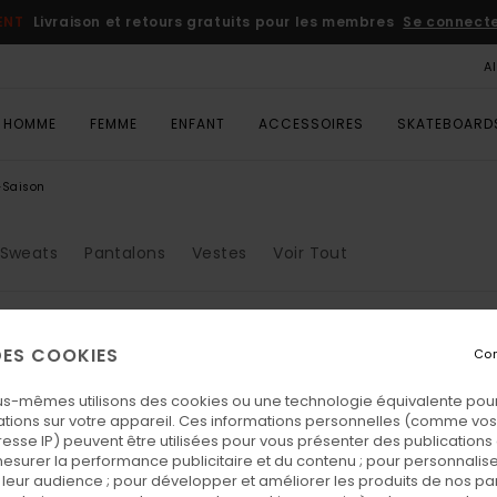
ENT
Livraison et retours gratuits pour les membres
Se connecter
A
HOMME
FEMME
ENFANT
ACCESSOIRES
SKATEBOARD
-Saison
Sweats
Pantalons
Vestes
Voir Tout
 DES COOKIES
Con
s produits seront bientôt de reto
us-mêmes utilisons des cookies ou une technologie équivalente pour
tions sur votre appareil. Ces informations personnelles (comme v
resse IP) peuvent être utilisées pour vous présenter des publications
esurer la performance publicitaire et du contenu ; pour personnaliser 
s plaire
leur audience ; pour développer et améliorer les produits de nos pa