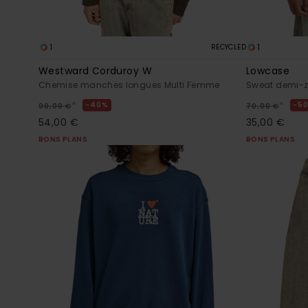
1
1
RECYCLED
Westward Corduroy W
Lowcase
Chemise manches longues Multi Femme
Sweat demi-z
*
*
40%
5
90,00 €
70,00 €
54,00 €
35,00 €
BONS PLANS
BONS PLANS