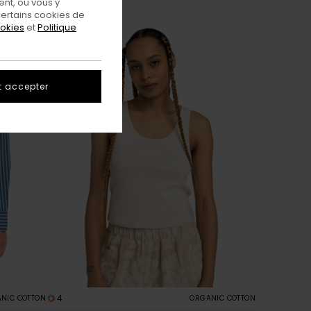
nt, ou vous y
ertains cookies de
ookies
et
Politique
t accepter
4
NIC COTTON
ORGANIC COTTON