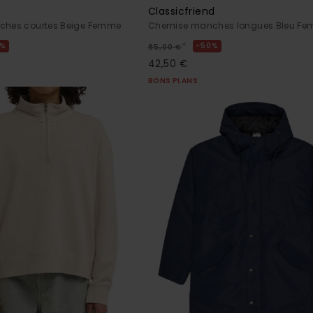
Classicfriend
nches courtes Beige Femme
Chemise manches longues Bleu F
*
0%
50%
85,00 €
42,50 €
BONS PLANS