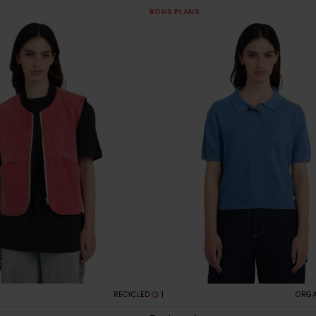
BONS PLANS
1
RECYCLED
ORGA