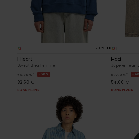
1
1
RECYCLED
I Heart
Maxi
Sweat Bleu Femme
Jupe en jean
*
*
50%
4
65,00 €
90,00 €
32,50 €
54,00 €
BONS PLANS
BONS PLANS