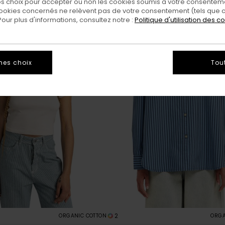
 choix pour accepter ou non les cookies soumis à votre consenteme
ookies concernés ne relèvent pas de votre consentement (tels que c
ur plus d'informations, consultez notre :
Politique d'utilisation des c
mes choix
Tou
2
ORGANIC COTTON
ORGA