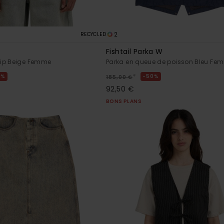
2
RECYCLED
Fishtail Parka W
ip Beige Femme
Parka en queue de poisson Bleu Fe
*
0%
50%
185,00 €
92,50 €
BONS PLANS