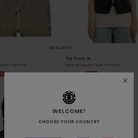
1
RECYCLED
Tie Front W
 Blanc Femme
Haut à rayures Noir Femme
*
0%
40%
55,00 €
33,00 €
BONS PLANS
WELCOME!
CHOOSE YOUR COUNTRY