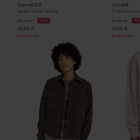
Cornell 3.0
Yarnhill
Sweat Violet Femme
T-shirt à ma
*
*
50%
3
65,00 €
30,00 €
32,50 €
21,00 €
BONS PLANS
BONS PLANS