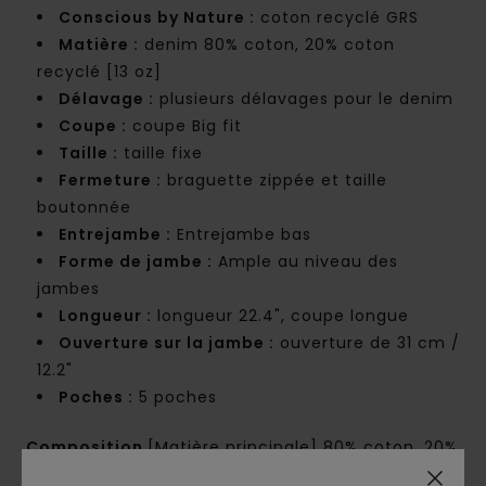
Conscious by Nature :
coton recyclé GRS
Matière :
denim 80% coton, 20% coton
recyclé [13 oz]
Délavage :
plusieurs délavages pour le denim
Coupe :
coupe Big fit
Taille :
taille fixe
Fermeture :
braguette zippée et taille
boutonnée
Entrejambe :
Entrejambe bas
Forme de jambe :
Ample au niveau des
jambes
Longueur :
longueur 22.4", coupe longue
Ouverture sur la jambe :
ouverture de 31 cm /
12.2"
Poches :
5 poches
Composition
[Matière principale] 80% coton, 20%
coton recyclé