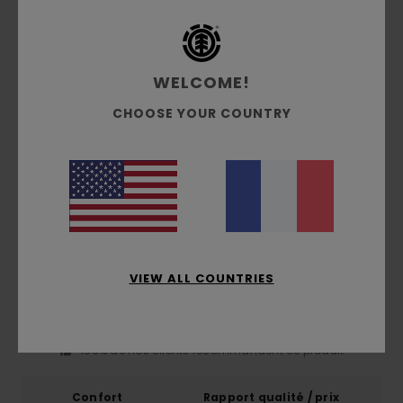
Traçabilité du produit (Loi Agec)
WELCOME!
Livraison & Retours
CHOOSE YOUR COUNTRY
Avis clients
Note moyenne
5.0
/5
VIEW ALL COUNTRIES
basé sur
1 avis vérifiés
depuis décembre 2025
100% de nos clients recommandent ce produit
Confort
Rapport qualité / prix