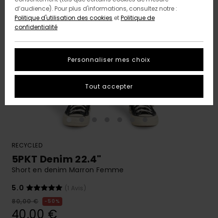
d’audience). Pour plus d'informations, consultez notre :
Politique d'utilisation des cookies
et
Politique de
confidentialité
Personnaliser mes choix
Tout accepter
RECYCLED
5PKT Denim 22.4"
Short en denim Marron Femme
5.0
(1 Avis)
80,00 €
50%
40,00 €