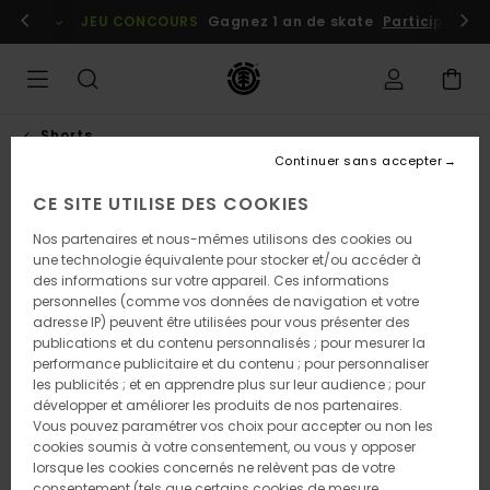
Passer
embres
Se connecter / s'inscrire
JEU CONCOURS
Gagnez 1 an de skate
Participez dè
à
l'information
sur
le
produit
Shorts
Continuer sans accepter
CE SITE UTILISE DES COOKIES
Nos partenaires et nous-mêmes utilisons des cookies ou
une technologie équivalente pour stocker et/ou accéder à
des informations sur votre appareil. Ces informations
personnelles (comme vos données de navigation et votre
adresse IP) peuvent être utilisées pour vous présenter des
publications et du contenu personnalisés ; pour mesurer la
performance publicitaire et du contenu ; pour personnaliser
les publicités ; et en apprendre plus sur leur audience ; pour
développer et améliorer les produits de nos partenaires.
Vous pouvez paramétrer vos choix pour accepter ou non les
cookies soumis à votre consentement, ou vous y opposer
lorsque les cookies concernés ne relèvent pas de votre
consentement (tels que certains cookies de mesure