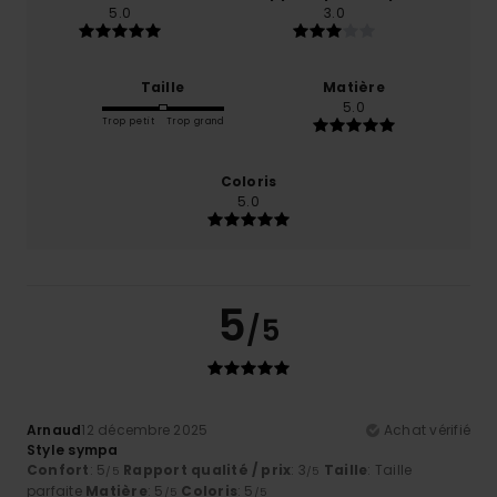
5.0
3.0
Taille
Matière
5.0
Trop petit
Trop grand
Coloris
5.0
5
/5
Arnaud
12 décembre 2025
Achat vérifié
Style sympa
Confort
: 5
Rapport qualité / prix
: 3
Taille
: Taille
/5
/5
parfaite
Matière
: 5
Coloris
: 5
/5
/5