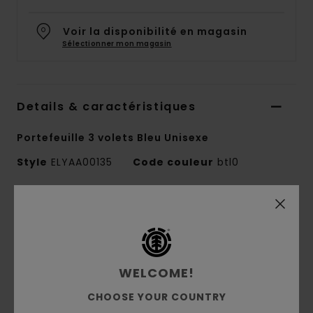
Voir la disponibilité en magasin
Sélectionner mon magasin
Details & caractéristiques
Portefeuille 3 volets Bleu Unisexe
Style
ELYAA00135
Code couleur
btl0
Caractéristiques
Matière :
polyester 600D et renfort en TPE
Compartiments :
1 fente pour les billets
WELCOME!
3 fentes pour cartes classiques et un
compartiment pour la monnaie zippé
CHOOSE YOUR COUNTRY
Autres caractéristiques : fermeture