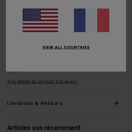
autoagrippante
Dimensions :
9 [H] x 12 [L] cm – Fermé
Imprimé sérigraphié du logo tree sur le devant
Compatible avec une carte d'identité
française
Matière extérieure et doublure en polyester
VIEW ALL COUNTRIES
recyclé
Composition
[Matière principale] 100% Polyester
recyclé
Traçabilité du produit (Loi Agec)
Livraison & Retours
Articles vus récemment