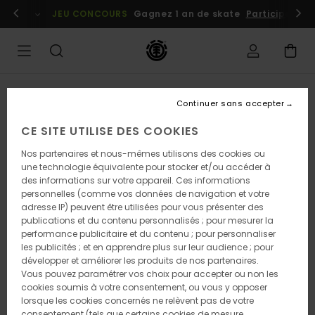
Passer
embres
Se connecter / s'inscrire
JEU CONCOURS
Gagnez 1 an de skate
Participez dè
à
l'information
sur
le
produit
Continuer sans accepter
CE SITE UTILISE DES COOKIES
Nos partenaires et nous-mêmes utilisons des cookies ou
une technologie équivalente pour stocker et/ou accéder à
des informations sur votre appareil. Ces informations
personnelles (comme vos données de navigation et votre
adresse IP) peuvent être utilisées pour vous présenter des
publications et du contenu personnalisés ; pour mesurer la
performance publicitaire et du contenu ; pour personnaliser
les publicités ; et en apprendre plus sur leur audience ; pour
développer et améliorer les produits de nos partenaires.
Vous pouvez paramétrer vos choix pour accepter ou non les
cookies soumis à votre consentement, ou vous y opposer
lorsque les cookies concernés ne relèvent pas de votre
consentement (tels que certains cookies de mesure