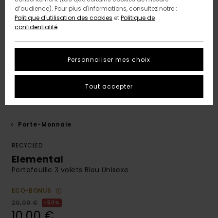
d’audience). Pour plus d'informations, consultez notre :
Politique d'utilisation des cookies
et
Politique de
confidentialité
Personnaliser mes choix
Tout accepter
Porte-Monnaie
RECYCLED
Elemental
Portefeuille 3 volets Bleu Unisexe
ECO-BONUS
20,00 €
50%
10,00 €