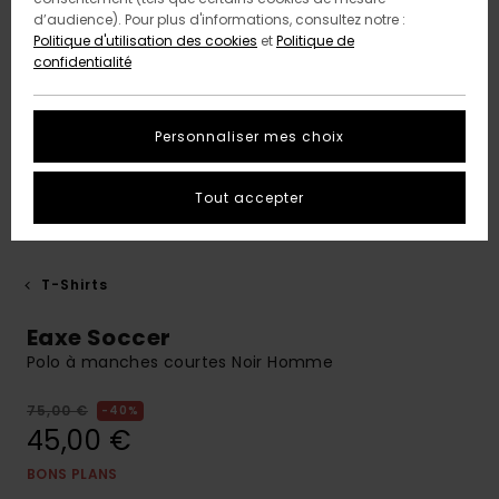
d’audience). Pour plus d'informations, consultez notre :
Politique d'utilisation des cookies
et
Politique de
confidentialité
Personnaliser mes choix
Tout accepter
T-Shirts
Eaxe Soccer
Polo à manches courtes Noir Homme
75,00 €
40%
45,00 €
BONS PLANS