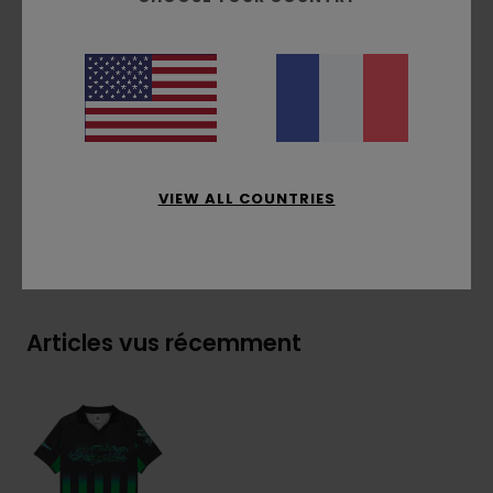
Imprimé rayures de sublimation
Bordure en tissu assortie sur les manches et
le bas
Composition
[Matière principale] 100% polyester
Traçabilité du produit (Loi Agec)
VIEW ALL COUNTRIES
Livraison & Retours
Articles vus récemment