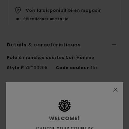
Voir la disponibilité en magasin
Sélectionnez une taille
Details & caractéristiques
Polo à manches courtes Noir Homme
Style
ELYKT00205
Code couleur
fbk
Caractéristiques
Matière :
polyester
Matière :
mesh double [140 g/m²]
Coupe :
coupe relax, décontractée et fluide
WELCOME!
Encolure :
col V
Imprimé sur le corps et les manches
CHOOSE YOUR COUNTRY