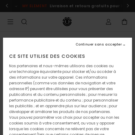
Passer
s maintenant
MY ELEMENT
Livraison et retours gratuits pour les m
à
l'information
sur
le
produit
Continuer sans accepter
CE SITE UTILISE DES COOKIES
Nos partenaires et nous-mêmes utilisons des cookies ou
une technologie équivalente pour stocker et/ou accéder à
des informations sur votre appareil. Ces informations
personnelles (comme vos données de navigation et votre
adresse IP) peuvent être utilisées pour vous présenter des
publications et du contenu personnalisés ; pour mesurer la
performance publicitaire et du contenu ; pour personnaliser
les publicités ; et en apprendre plus sur leur audience ; pour
développer et améliorer les produits de nos partenaires.
Vous pouvez paramétrer vos choix pour accepter ou non les
cookies soumis à votre consentement, ou vous y opposer
lorsque les cookies concernés ne relèvent pas de votre
consentement (tels que certains cookies de mesure