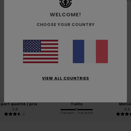
WELCOME!
CHOOSE YOUR COUNTRY
Note moyenne
4.5
/5
VIEW ALL COUNTRIES
basé sur
4 avis vérifiés
depuis mai 2026
25% de nos clients recommandent ce produit
port qualité / prix
Taille
Matiè
3.8
4.3
Trop petit
Trop grand