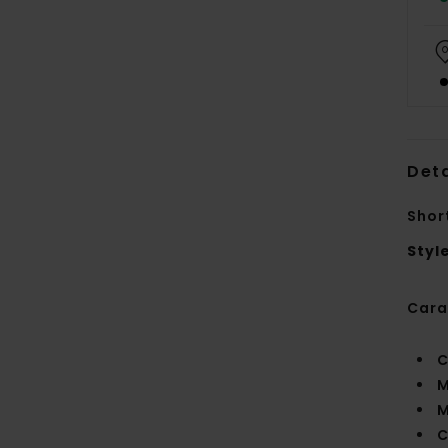
Deta
Shor
Styl
Cara
C
M
M
C