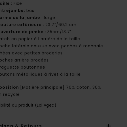
aille :
Fixe
ntrejambe:
bas
orme de la jambe :
large
outure extérieure :
23.7"/60,2 cm
uverture de jambe :
35cm/13.7"
atch en papier à l’arrière de la taille
oche latérale cousue avec poches à monnaie
hées avec petites broderies
oches arrière brodées
raguette boutonnée
outons métalliques à rivet à la taille
osition
[Matière principale] 70% coton, 30%
n recyclé
bilité du produit (Loi Agec)
aison & Retours