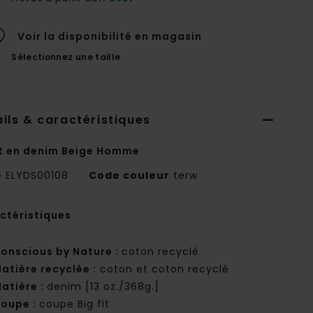
Voir la disponibilité en magasin
Sélectionnez une taille
ils & caractéristiques
t en denim Beige Homme
e
ELYDS00108
Code couleur
terw
ctéristiques
onscious by Nature :
coton recyclé
atière recyclée :
coton et coton recyclé
atière :
denim [13 oz./368g.]
oupe :
coupe Big fit