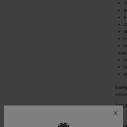
T
E
F
C
O
P
P
cac
P
B
B
Comp
coto
Traça
Livr