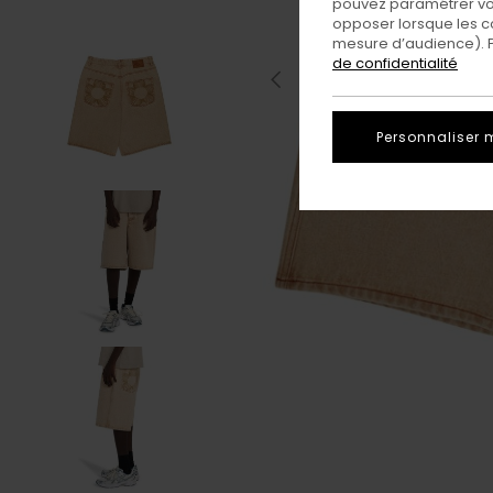
pouvez paramétrer vos
opposer lorsque les c
mesure d’audience). Po
de confidentialité
Personnaliser 