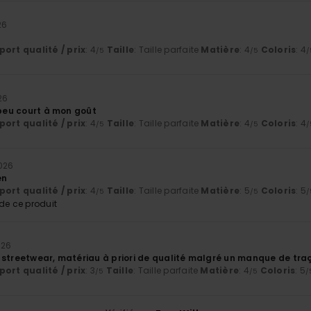
26
ort qualité / prix
: 4
Taille
: Taille parfaite
Matière
: 4
Coloris
: 4
/5
/5
/
26
 peu court à mon goût
ort qualité / prix
: 4
Taille
: Taille parfaite
Matière
: 4
Coloris
: 4
/5
/5
/
2026
en
ort qualité / prix
: 4
Taille
: Taille parfaite
Matière
: 5
Coloris
: 5
/5
/5
/
e ce produit
026
 streetwear, matériau à priori de qualité malgré un manque de traç
ort qualité / prix
: 3
Taille
: Taille parfaite
Matière
: 4
Coloris
: 5
/5
/5
/