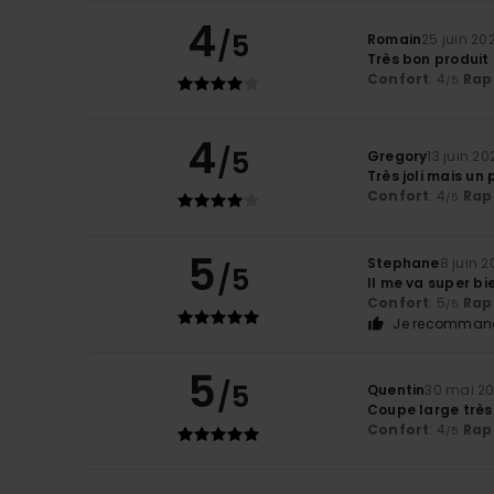
4
/5
Romain
25 juin 20
Très bon produit
Confort
: 4
Rapp
/5
4
/5
Gregory
13 juin 20
Très joli mais un
Confort
: 4
Rapp
/5
5
Stephane
8 juin 
/5
Il me va super bi
Confort
: 5
Rapp
/5
Je recommand
5
/5
Quentin
30 mai 2
Coupe large très
Confort
: 4
Rapp
/5