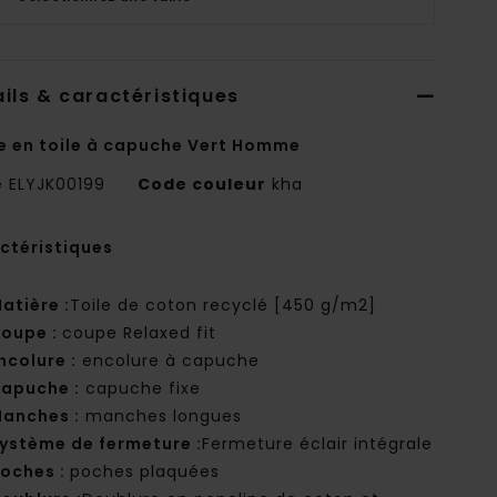
ils & caractéristiques
e en toile à capuche Vert Homme
e
ELYJK00199
Code couleur
kha
ctéristiques
atière :
Toile de coton recyclé [450 g/m2]
oupe :
coupe Relaxed fit
ncolure :
encolure à capuche
apuche :
capuche fixe
anches :
manches longues
ystème de fermeture :
Fermeture éclair intégrale
oches :
poches plaquées