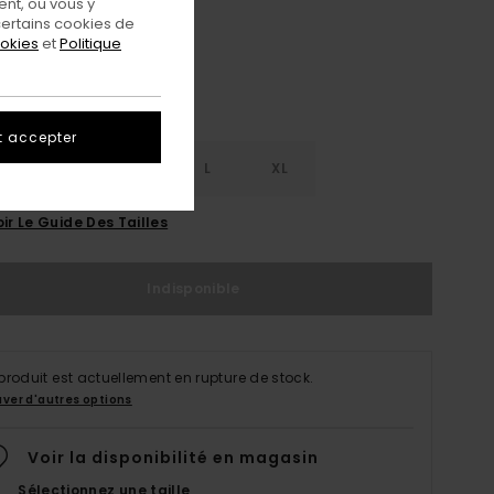
nt, ou vous y
ertains cookies de
ookies
et
Politique
t accepter
S
S
M
L
XL
ir Le Guide Des Tailles
Indisponible
produit est actuellement en rupture de stock.
uver d'autres options
Voir la disponibilité en magasin
Sélectionnez une taille