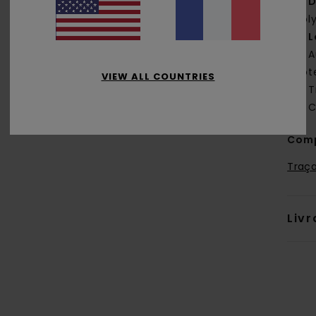
D
pol
L
A
côt
VIEW ALL COUNTRIES
T
C
Comp
Traça
Livr