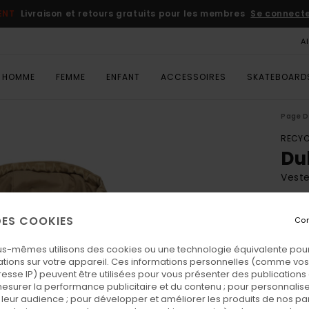
ENT
Livraison et retours gratuits pour les membres
Se connecter
A
HOMME
FEMME
ENFANT
ACCESSOIRES
SKATEBOARD
Page D
RECYC
Du
Vest
ECO-
 DES COOKIES
Con
165,0
82,
us-mêmes utilisons des cookies ou une technologie équivalente pour
tions sur votre appareil. Ces informations personnelles (comme v
BONS 
resse IP) peuvent être utilisées pour vous présenter des publications
esurer la performance publicitaire et du contenu ; pour personnaliser 
leur audience ; pour développer et améliorer les produits de nos pa
Coul