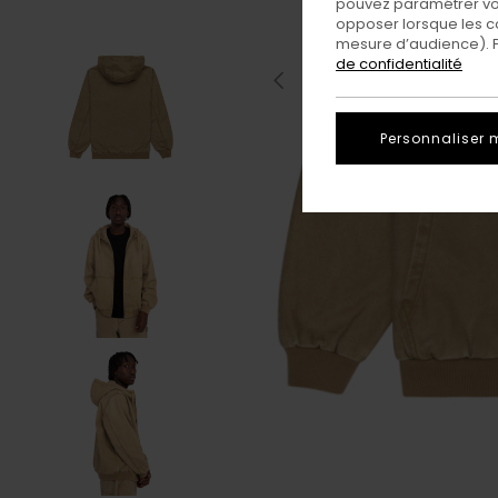
pouvez paramétrer vos
opposer lorsque les c
mesure d’audience). Po
de confidentialité
Personnaliser 