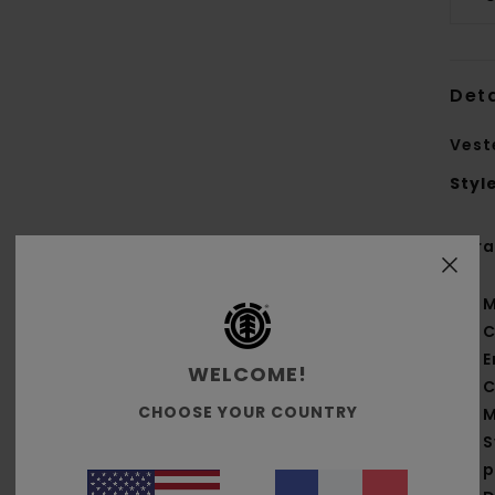
Deta
Vest
Styl
Cara
M
C
E
WELCOME!
C
CHOOSE YOUR COUNTRY
M
S
p