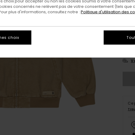
 choix pour accepter ou non les cookies soumis à votre consenteme
ookies concernés ne relèvent pas de votre consentement (tels que c
ur plus d'informations, consultez notre :
Politique d'utilisation des c
mes choix
Tou
X
Vo
Ce 
Tro