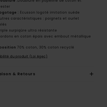
oublure :
Doublure en popeline de coton et
yester
ogotage :
Écusson logoté imitation suède
utres caractéristiques : poignets et ourlet
elés
riple surpiqûre ultra résistante
ordons en coton épais avec embout métallique
osition
70% coton, 30% coton recyclé
bilité du produit (Loi Agec)
aison & Retours