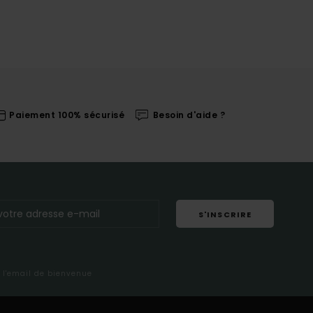
Paiement 100% sécurisé
Besoin d'aide ?
S'INSCRIRE
s l'email de bienvenue