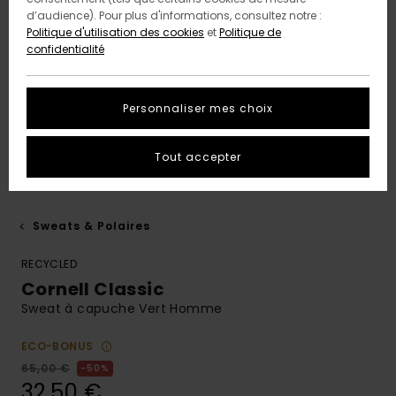
d’audience). Pour plus d'informations, consultez notre :
Politique d'utilisation des cookies
et
Politique de
confidentialité
Personnaliser mes choix
Tout accepter
Sweats & Polaires
RECYCLED
Cornell Classic
Sweat à capuche Vert Homme
ECO-BONUS
65,00 €
50%
32,50 €