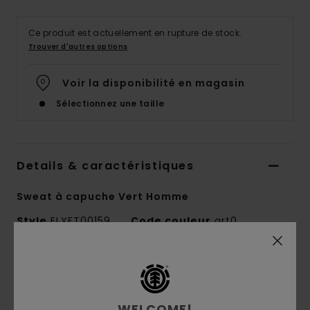
Ce produit est actuellement en rupture de stock.
Trouver d'autres options
Voir la disponibilité en magasin
Sélectionnez une taille
Details & caractéristiques
Sweat à capuche Vert Homme
Style
ELYFT00159
Code couleur
grt0
Caractéristiques
Collection :
collection permanente
WELCOME!