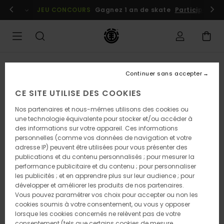
Passer
embres
Se connecter / s'inscrire
JEU CONCOURS
Gagnez 1 an de skate
Participez dè
à
l'information
sur
le
produit
Continuer sans accepter
CE SITE UTILISE DES COOKIES
Nos partenaires et nous-mêmes utilisons des cookies ou
une technologie équivalente pour stocker et/ou accéder à
des informations sur votre appareil. Ces informations
personnelles (comme vos données de navigation et votre
adresse IP) peuvent être utilisées pour vous présenter des
publications et du contenu personnalisés ; pour mesurer la
performance publicitaire et du contenu ; pour personnaliser
les publicités ; et en apprendre plus sur leur audience ; pour
développer et améliorer les produits de nos partenaires.
Vous pouvez paramétrer vos choix pour accepter ou non les
cookies soumis à votre consentement, ou vous y opposer
lorsque les cookies concernés ne relèvent pas de votre
consentement (tels que certains cookies de mesure