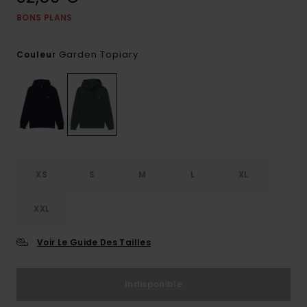
BONS PLANS
Garden Topiary
Couleur
XS
S
M
L
XL
XXL
Voir Le Guide Des Tailles
Indisponible