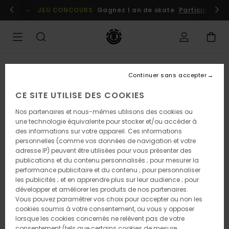
Passer
embres
Se connecter / s'inscrire
JEU CONCOURS
Gagnez 1 an de skate
Participez dè
à
l'information
sur
le
produit
Continuer sans accepter
CE SITE UTILISE DES COOKIES
Nos partenaires et nous-mêmes utilisons des cookies ou
une technologie équivalente pour stocker et/ou accéder à
des informations sur votre appareil. Ces informations
personnelles (comme vos données de navigation et votre
adresse IP) peuvent être utilisées pour vous présenter des
publications et du contenu personnalisés ; pour mesurer la
performance publicitaire et du contenu ; pour personnaliser
les publicités ; et en apprendre plus sur leur audience ; pour
développer et améliorer les produits de nos partenaires.
Vous pouvez paramétrer vos choix pour accepter ou non les
cookies soumis à votre consentement, ou vous y opposer
lorsque les cookies concernés ne relèvent pas de votre
consentement (tels que certains cookies de mesure