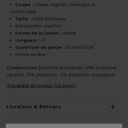
Coupe :
coupe regular, classique et
confortable
Taille :
taille élastique
Entrejambe: soufflet
Forme de la jambe :
droite
Longueur :
17"
Ouverture de jambe :
32.5cm/12.8"
Poche arrière
Composition
[Matière principale] 46% polyester
recyclé, 33% polyester, 21% polyester biologique.
Traçabilité du produit (Loi Agec)
Livraison & Retours