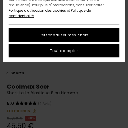
d’audience). Pour plus d'informations, consultez notre :
Politique d'utilisation des cookies
et
Politique de
confidentialité
Personnaliser mes choix
Tout accepter
Shorts
Coolmax Seer
Short taille élastique Bleu Homme
5.0
(2 Avis)
ECO-BONUS
65,00 €
30%
45,50 €