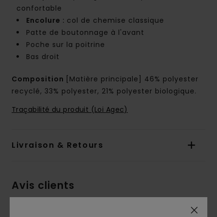
confortable
Encolure :
col de chemise classique
Patte de boutonnage à l'avant
Poche sur la poitrine
Bas droit
Composition
[Matière principale] 46% polyester
recyclé, 33% polyester, 21% polyester biologique.
Traçabilité du produit (Loi Agec)
Livraison & Retours
Avis clients