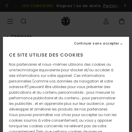
Passer
embres
Se connecter / s'inscrire
JEU CONCOURS
Gagnez 1 an de skate
Participez dè
à
l'information
sur
le
produit
Chemises
Continuer sans accepter
CE SITE UTILISE DES COOKIES
Nos partenaires et nous-mêmes utilisons des cookies ou
une technologie équivalente pour stocker et/ou accéder à
des informations sur votre appareil. Ces informations
personnelles (comme vos données de navigation et votre
adresse IP) peuvent être utilisées pour vous présenter des
publications et du contenu personnalisés ; pour mesurer la
performance publicitaire et du contenu ; pour personnaliser
les publicités ; et en apprendre plus sur leur audience ; pour
développer et améliorer les produits de nos partenaires.
Vous pouvez paramétrer vos choix pour accepter ou non les
cookies soumis à votre consentement, ou vous y opposer
lorsque les cookies concernés ne relèvent pas de votre
consentement (tels que certains cookies de mesure