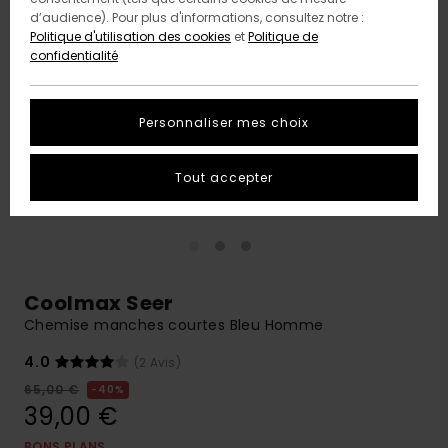
d’audience). Pour plus d'informations, consultez notre :
Politique d'utilisation des cookies
et
Politique de
confidentialité
Personnaliser mes choix
Tout accepter
Coolmax Seer
Chemise manches courtes Bleu Homme
4.0
(2 Avis)
65,00 €
40%
39,00 €
BONS PLANS