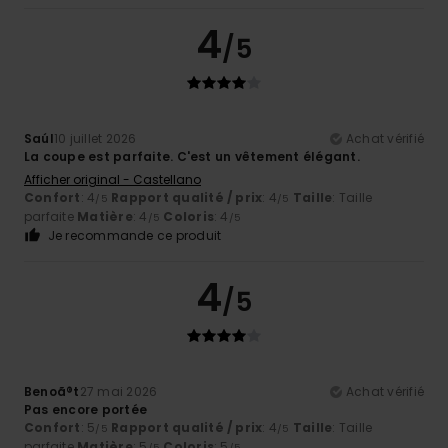
4
/5
Saúl
10 juillet 2026
Achat vérifié
La coupe est parfaite. C'est un vêtement élégant.
Afficher original - Castellano
Confort
: 4
Rapport qualité / prix
: 4
Taille
: Taille
/5
/5
parfaite
Matière
: 4
Coloris
: 4
/5
/5
Je recommande ce produit
4
/5
Benoã®t
27 mai 2026
Achat vérifié
Pas encore portée
Confort
: 5
Rapport qualité / prix
: 4
Taille
: Taille
/5
/5
parfaite
Matière
: 5
Coloris
: 5
/5
/5