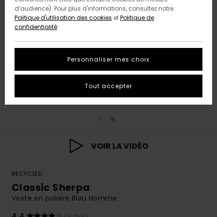
d’audience). Pour plus d'informations, consultez notre :
Politique d'utilisation des cookies
et
Politique de
confidentialité
Personnaliser mes choix
Tout accepter
VOIR LA VIDÉO
RECYCLED
Classic Sherpa
Veste en polaire Bleu Homme
4.4
(9 Avis)