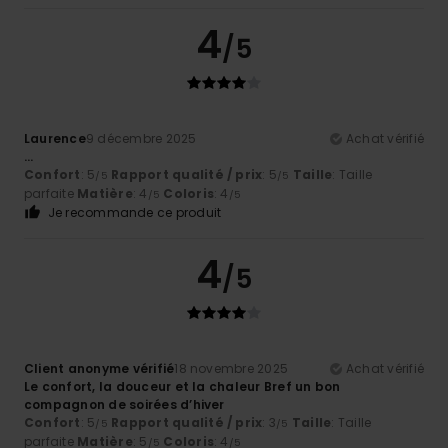
4
/5
Laurence
9 décembre 2025
Achat vérifié
...
Confort
: 5
Rapport qualité / prix
: 5
Taille
: Taille
/5
/5
parfaite
Matière
: 4
Coloris
: 4
/5
/5
Je recommande ce produit
4
/5
Client anonyme vérifié
18 novembre 2025
Achat vérifié
Le confort, la douceur et la chaleur Bref un bon
compagnon de soirées d’hiver
Confort
: 5
Rapport qualité / prix
: 3
Taille
: Taille
/5
/5
parfaite
Matière
: 5
Coloris
: 4
/5
/5