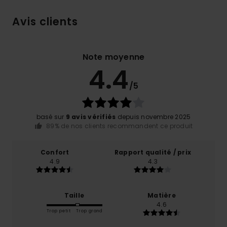
Avis clients
Note moyenne
4.4
/5
basé sur
9 avis vérifiés
depuis novembre 2025
89% de nos clients recommandent ce produit
Confort
Rapport qualité / prix
4.9
4.3
Taille
Matière
4.6
Trop petit
Trop grand