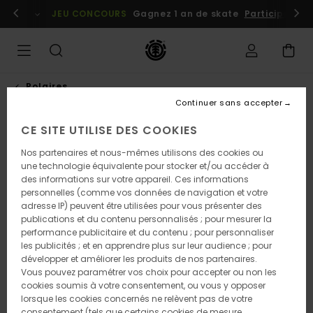
Passer
embres
Se connecter / s'inscrire
JEU CONCOURS
Gagnez 1 an de skate
Participez dè
à
l'information
sur
le
produit
Polaires
Continuer sans accepter
CE SITE UTILISE DES COOKIES
Nos partenaires et nous-mêmes utilisons des cookies ou
une technologie équivalente pour stocker et/ou accéder à
des informations sur votre appareil. Ces informations
personnelles (comme vos données de navigation et votre
adresse IP) peuvent être utilisées pour vous présenter des
publications et du contenu personnalisés ; pour mesurer la
performance publicitaire et du contenu ; pour personnaliser
les publicités ; et en apprendre plus sur leur audience ; pour
développer et améliorer les produits de nos partenaires.
Vous pouvez paramétrer vos choix pour accepter ou non les
cookies soumis à votre consentement, ou vous y opposer
lorsque les cookies concernés ne relèvent pas de votre
consentement (tels que certains cookies de mesure