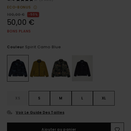
ECO-BONUS
100,00 €
50%
50,00 €
BONS PLANS
Spirit Camo Blue
Couleur
XS
S
M
L
XL
Voir Le Guide Des Tailles
Ajouter au panier