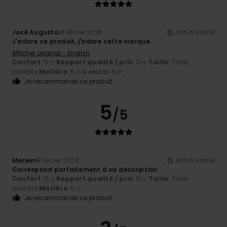
José Augusto
14 février 2026
Achat vérifié
J'adore ce produit, j'adore cette marque...
Afficher original - English
Confort
: 5
Rapport qualité / prix
: 5
Taille
: Taille
/5
/5
parfaite
Matière
: 5
Coloris
: 5
/5
/5
Je recommande ce produit
5
/5
Meriem
9 février 2026
Achat vérifié
Correspond parfaitement à sa description
Confort
: 5
Rapport qualité / prix
: 5
Taille
: Taille
/5
/5
parfaite
Matière
: 5
/5
Je recommande ce produit