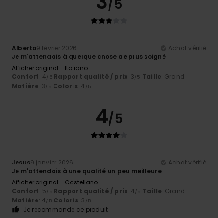
3
/5
Alberto
9 février 2026
Achat vérifié
Je m'attendais à quelque chose de plus soigné
Afficher original - Italiano
Confort
: 4
Rapport qualité / prix
: 3
Taille
: Grand
/5
/5
Matière
: 3
Coloris
: 4
/5
/5
4
/5
Jesus
9 janvier 2026
Achat vérifié
Je m'attendais à une qualité un peu meilleure
Afficher original - Castellano
Confort
: 5
Rapport qualité / prix
: 4
Taille
: Grand
/5
/5
Matière
: 4
Coloris
: 3
/5
/5
Je recommande ce produit