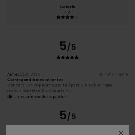
Coloris
4.4
5
/5
Anne
22 juin 2026
Achat vérifié
Correspond à mes attentes
Confort
: 5
Rapport qualité / prix
: 5
Taille
: Taille
/5
/5
parfaite
Matière
: 5
Coloris
: 5
/5
/5
Je recommande ce produit
5
/5