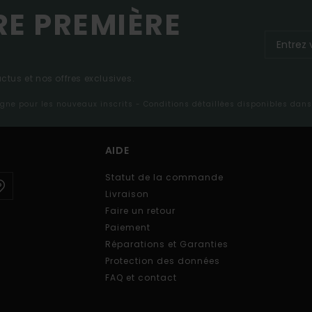
RE PREMIÈRE
tus et nos offres exclusives.
ligne pour les nouveaux inscrits - Conditions détaillées disponibles dan
AIDE
Statut de la commande
Livraison
Faire un retour
Paiement
Réparations et Garanties
Protection des données
FAQ et contact