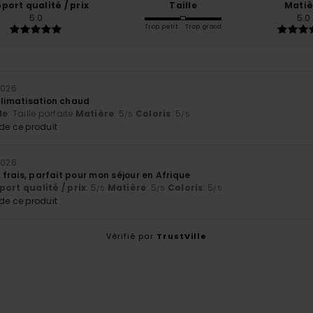
port qualité / prix
Taille
Matiè
5.0
5.0
Trop petit
Trop grand
 2026
climatisation chaud
le
: Taille parfaite
Matière
: 5
Coloris
: 5
/5
/5
e ce produit
 2026
t frais, parfait pour mon séjour en Afrique
ort qualité / prix
: 5
Matière
: 5
Coloris
: 5
/5
/5
/5
e ce produit
Vérifié par
TrustVille