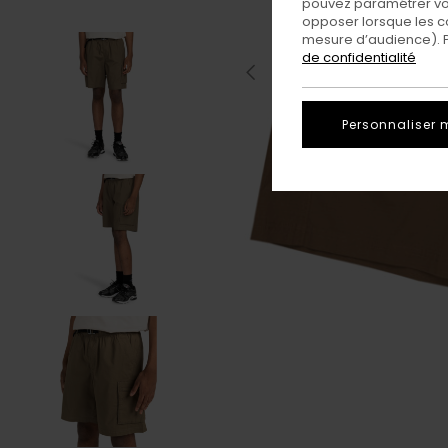
pouvez paramétrer vos
opposer lorsque les c
mesure d’audience). Po
de confidentialité
Personnaliser 