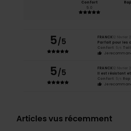
Confort
Rap
5.0
5
FRANCK
12 février
/5
Parfait pour les 
Confort
: 5
Tail
/5
Je recommand
5
FRANCK
12 février
/5
Il est résistant e
Confort
: 5
Rapp
/5
Je recommand
Articles vus récemment