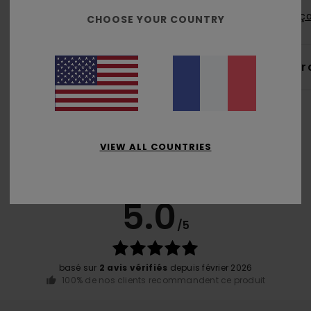
Traça
CHOOSE YOUR COUNTRY
Livr
VIEW ALL COUNTRIES
Note moyenne
5.0
/5
basé sur
2 avis vérifiés
depuis février 2026
100% de nos clients recommandent ce produit