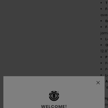
T
F
ave
E
F
jam
L
O
12.8
P
P
P
L
A
à l'
Comp
biol
WELCOME!