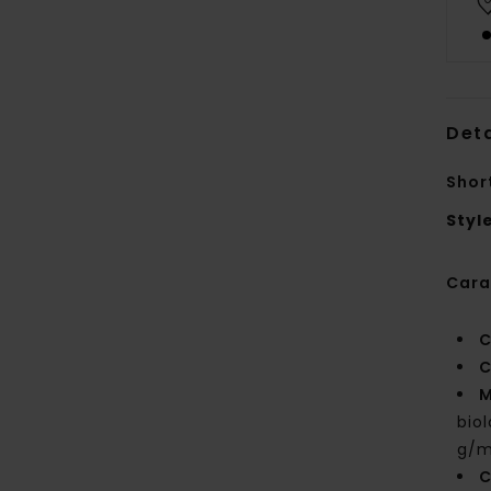
Deta
Shor
Styl
Cara
C
C
M
bio
g/m
C