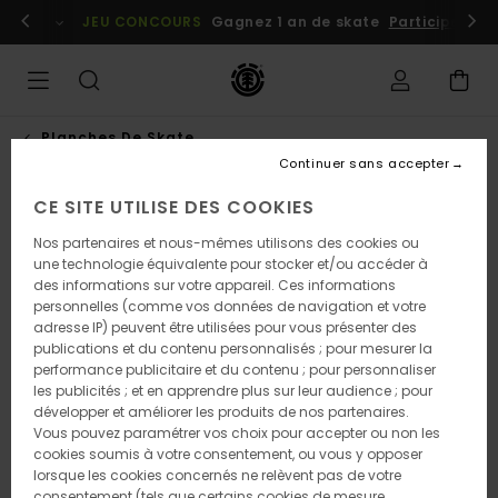
Passer
embres
Se connecter / s'inscrire
JEU CONCOURS
Gagnez 1 an de skate
Participez dè
à
l'information
sur
le
produit
Planches De Skate
Continuer sans accepter
CE SITE UTILISE DES COOKIES
Nos partenaires et nous-mêmes utilisons des cookies ou
une technologie équivalente pour stocker et/ou accéder à
des informations sur votre appareil. Ces informations
personnelles (comme vos données de navigation et votre
adresse IP) peuvent être utilisées pour vous présenter des
publications et du contenu personnalisés ; pour mesurer la
performance publicitaire et du contenu ; pour personnaliser
les publicités ; et en apprendre plus sur leur audience ; pour
développer et améliorer les produits de nos partenaires.
Vous pouvez paramétrer vos choix pour accepter ou non les
cookies soumis à votre consentement, ou vous y opposer
lorsque les cookies concernés ne relèvent pas de votre
consentement (tels que certains cookies de mesure