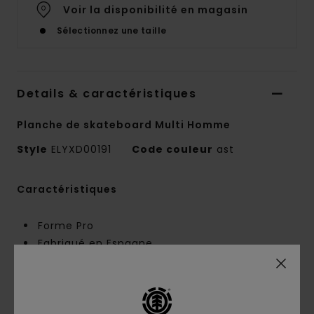
Voir la disponibilité en magasin
Sélectionnez une taille
Details & caractéristiques
Planche de skateboard Multi Homme
Style
ELYXD00191
Code couleur
ast
Caractéristiques
Forme Pro
Fabriqué en Espagne
Taille:
8.5" x 32.2", Nose: 7.1", Tail: 6.6",
Empattement : 14.25"
Element CBN avec émissions de CO2 réduites
Bois d'érable canadien certifié FSC