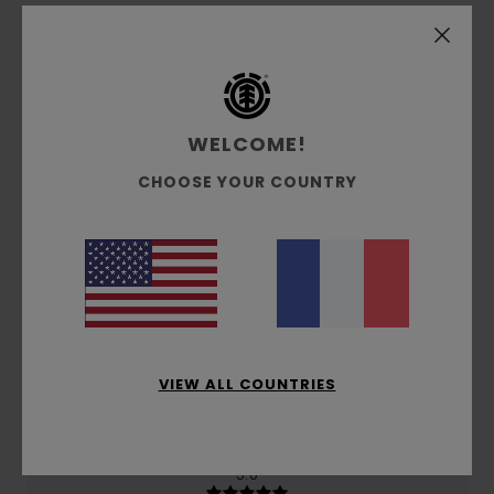
Note moyenne
5.0
/5
WELCOME!
CHOOSE YOUR COUNTRY
basé sur
2 avis vérifiés
depuis février 2026
100% de nos clients recommandent ce produit
Confort
Rapport qualité / prix
5.0
4.5
Taille
Matière
5.0
VIEW ALL COUNTRIES
Trop petit
Trop grand
Coloris
5.0