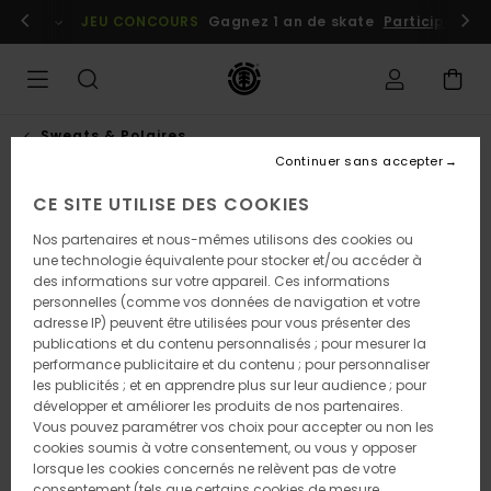
Passer
embres
Se connecter / s'inscrire
JEU CONCOURS
Gagnez 1 an de skate
Participez dè
à
l'information
sur
le
produit
Sweats & Polaires
Continuer sans accepter
CE SITE UTILISE DES COOKIES
Nos partenaires et nous-mêmes utilisons des cookies ou
une technologie équivalente pour stocker et/ou accéder à
des informations sur votre appareil. Ces informations
personnelles (comme vos données de navigation et votre
adresse IP) peuvent être utilisées pour vous présenter des
publications et du contenu personnalisés ; pour mesurer la
performance publicitaire et du contenu ; pour personnaliser
les publicités ; et en apprendre plus sur leur audience ; pour
développer et améliorer les produits de nos partenaires.
Vous pouvez paramétrer vos choix pour accepter ou non les
cookies soumis à votre consentement, ou vous y opposer
lorsque les cookies concernés ne relèvent pas de votre
consentement (tels que certains cookies de mesure