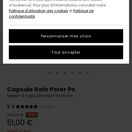
d’audience). Pour plus d'informations, consultez notre :
Politique d'utilisation des cookies
et
Politique de
confidentialité
Personnaliser mes choix
Tout accepter
Capsule Rain Polar Po
Sweat à capuche Noir Homme
5.0
(2 Avis)
85,00 €
40%
51,00 €
BONS PLANS