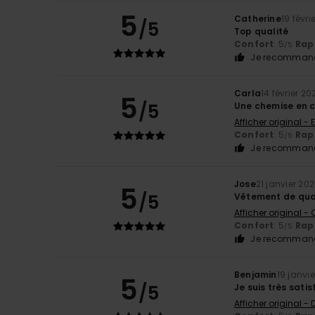
5
Catherine
19 févri
/5
Top qualité
Confort
: 5
Rapp
/5
Je recommand
Carla
14 février 20
5
/5
Une chemise en c
Afficher original - 
Confort
: 5
Rapp
/5
Je recommand
Jose
21 janvier 20
5
/5
Vêtement de qua
Afficher original -
Confort
: 5
Rapp
/5
Je recommand
Benjamin
19 janvi
5
/5
Je suis très satis
Afficher original -