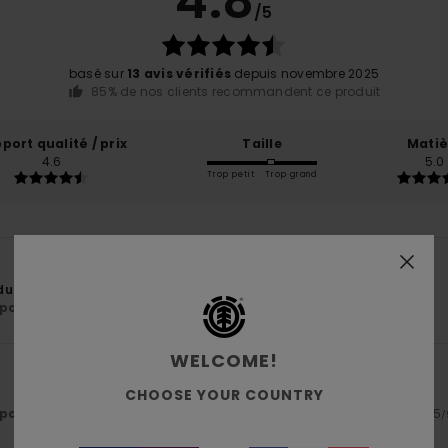
4.8
/5
basé sur
13 avis vérifiés
depuis novembre 2025
85% de nos clients recommandent ce produit
port qualité / prix
Taille
Matiè
4.6
5.0
Trop petit
Trop grand
u mais parfait
ort qualité / prix
: 5
Taille
: Grand
Matière
: 5
Coloris
: 5
/5
/5
/5
WELCOME!
6
CHOOSE YOUR COUNTRY
ort qualité / prix
: 5
Taille
: Taille parfaite
Matière
: 5
Coloris
: 5
/5
/5
/