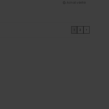
Achat vérifié
1
2
>