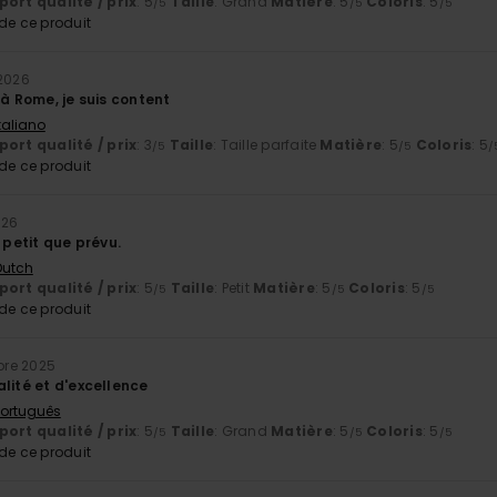
ort qualité / prix
: 5
Taille
: Grand
Matière
: 5
Coloris
: 5
/5
/5
/5
e ce produit
 2026
 à Rome, je suis content
Italiano
ort qualité / prix
: 3
Taille
: Taille parfaite
Matière
: 5
Coloris
: 5
/5
/5
/
e ce produit
026
s petit que prévu.
 Dutch
ort qualité / prix
: 5
Taille
: Petit
Matière
: 5
Coloris
: 5
/5
/5
/5
e ce produit
re 2025
lité et d'excellence
 Português
ort qualité / prix
: 5
Taille
: Grand
Matière
: 5
Coloris
: 5
/5
/5
/5
e ce produit