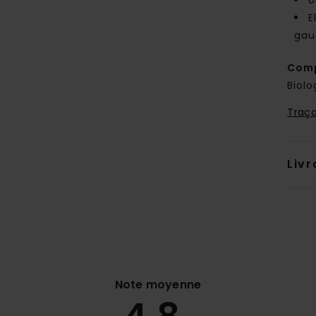
U
E
gau
Comp
Biolo
Traça
Livr
Note moyenne