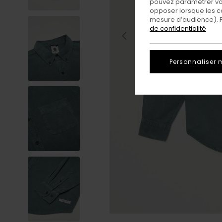
pouvez paramétrer vos
opposer lorsque les c
mesure d’audience). Po
de confidentialité
Personnaliser 