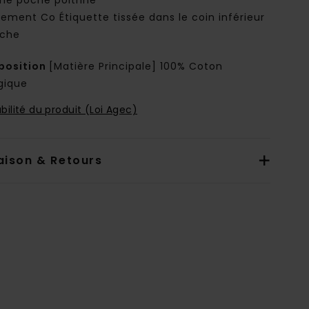
ne poche poitrine
lement Co Étiquette tissée dans le coin inférieur
che
osition
[Matière Principale] 100% Coton
gique
bilité du produit (Loi Agec)
aison & Retours