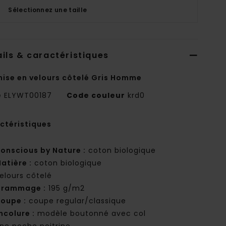
Sélectionnez une taille
ils & caractéristiques
ise en velours côtelé Gris Homme
e
ELYWT00187
Code couleur
krd0
ctéristiques
onscious by Nature :
coton biologique
atière :
coton biologique
elours côtelé
rammage :
195 g/m2
oupe :
coupe regular/classique
ncolure :
modèle boutonné avec col