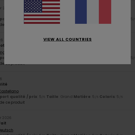
er 2026
ort qualité / prix
: 5
Taille
: Taille parfaite
Matière
: 5
Coloris
: 5
/5
/5
/
e ce produit
VIEW ALL COUNTRIES
26
oton de bonne qualité. Jolie couleur.
English
ort qualité / prix
: 5
Taille
: Taille parfaite
Matière
: 5
Coloris
: 5
/5
/5
/
e ce produit
26
lité
 Castellano
ort qualité / prix
: 5
Taille
: Grand
Matière
: 5
Coloris
: 5
/5
/5
/5
e ce produit
er 2026
fait
 Deutsch