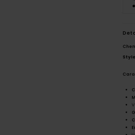
Deta
Chem
Styl
Cara
C
M
V
G
C
E