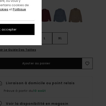
nt, ou vous y
ertains cookies de
ookies
et
Politique
t accepter
S
S
M
L
XL
ir Le Guide Des Tailles
Ajouter au panier
Livraison à domicile ou point relais
Prévue à partir du
10 août
Voir la disponibilité en magasin