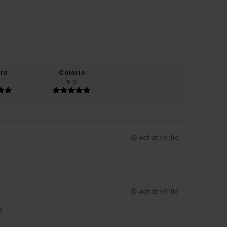
re
Coloris
5.0
Achat vérifié
Achat vérifié
5