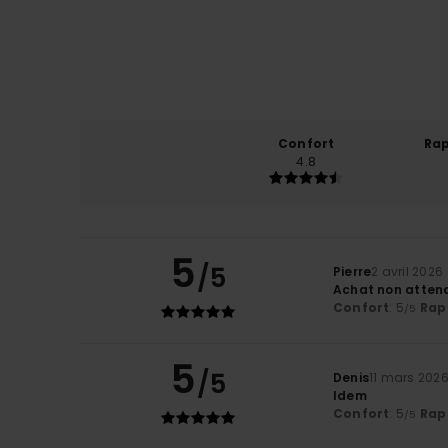
Confort
Rap
4.8
5
/5
Pierre
2 avril 2026
Achat non attend
Confort
: 5
Rapp
/5
5
/5
Denis
11 mars 202
Idem
Confort
: 5
Rapp
/5