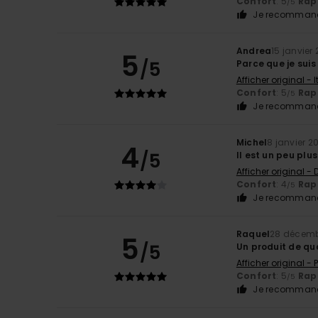
Confort
: 5
Rapp
/5
Je recommand
Andrea
15 janvier
5
/5
Parce que je suis
Afficher original - 
Confort
: 5
Rapp
/5
Je recommand
Michel
8 janvier 2
4
/5
Il est un peu plu
Afficher original -
Confort
: 4
Rapp
/5
Je recommand
Raquel
28 décemb
5
/5
Un produit de qua
Afficher original -
Confort
: 5
Rapp
/5
Je recommand