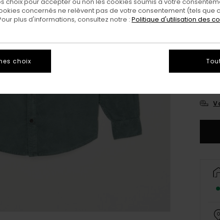
 choix pour accepter ou non les cookies soumis à votre consenteme
ookies concernés ne relèvent pas de votre consentement (tels que c
ur plus d'informations, consultez notre :
Politique d'utilisation des c
mes choix
Tou
X
Vo