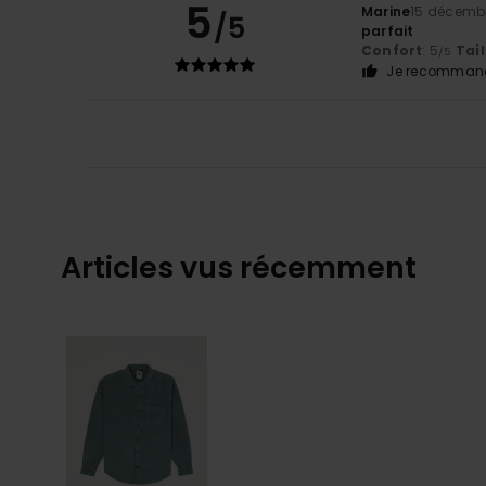
5
Marine
15 décemb
/5
parfait
Confort
: 5
Tail
/5
Je recommand
Articles vus récemment