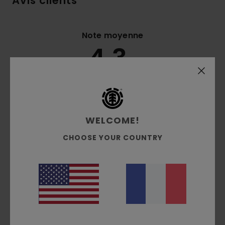
Avis clients
Note moyenne
4.3
/5
basé sur
3 avis vérifiés
depuis mai 2026
100% de nos clients recommandent ce produit
WELCOME!
Confort
Rapport qualité / prix
CHOOSE YOUR COUNTRY
NaN
4.3
Taille
Matière
4.7
Trop petit
Trop grand
Coloris
4.7