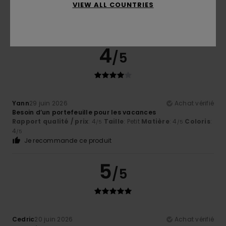
VIEW ALL COUNTRIES
4
/5
Yann
29 juin 2026
Achat vérifié
Besoin d’un portefeuille pour les vacances
Rapport qualité / prix
: 4
Taille
: Petit
Matière
: 4
Coloris
:
/5
/5
4
/5
Je recommande ce produit
5
/5
Cedric
20 juin 2026
Achat vérifié