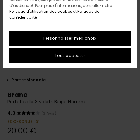
d’audience). Pour plus d'informations, consultez notre :
Politique d'utilisation des cookies
et
Politique de
confidentialité
Personnaliser mes choix
Tout accepter
Porte-Monnaie
Brand
Portefeuille 3 volets Beige Homme
4.3
(3 Avis)
ECO-BONUS
20,00 €