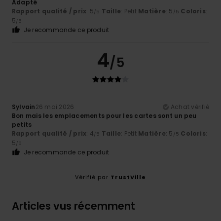
Adapté
Rapport qualité / prix
: 5
Taille
: Petit
Matière
: 5
Coloris
:
/5
/5
5
/5
Je recommande ce produit
4
/5
Sylvain
26 mai 2026
Achat vérifié
Bon mais les emplacements pour les cartes sont un peu
petits
Rapport qualité / prix
: 4
Taille
: Petit
Matière
: 5
Coloris
:
/5
/5
5
/5
Je recommande ce produit
Vérifié par
TrustVille
Articles vus récemment