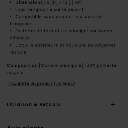
Dimensions :
9 [h] x 12 [l] cm
Logo sérigraphié sur le devant
Compatible avec une carte d'identité
française
Système de fermeture principal par bande
adhésive
Coquille extérieure et doublure en polyester
recyclé
Composition
[Matière principale] 100% polyester
recyclé
Traçabilité du produit (Loi Agec)
Livraison & Retours