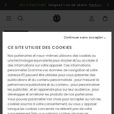
Passer
embres
Se connecter / s'inscrire
JEU CONCOURS
Gagnez 1 an de skate
Participez dè
à
l'information
sur
le
produit
NOUVEAUTÉ
Continuer sans accepter
CE SITE UTILISE DES COOKIES
Nos partenaires et nous-mêmes utilisons des cookies ou
une technologie équivalente pour stocker et/ou accéder à
des informations sur votre appareil. Ces informations
personnelles (comme vos données de navigation et votre
adresse IP) peuvent être utilisées pour vous présenter des
publications et du contenu personnalisés ; pour mesurer la
performance publicitaire et du contenu ; pour personnaliser
les publicités ; et en apprendre plus sur leur audience ; pour
développer et améliorer les produits de nos partenaires.
Vous pouvez paramétrer vos choix pour accepter ou non les
cookies soumis à votre consentement, ou vous y opposer
lorsque les cookies concernés ne relèvent pas de votre
consentement (tels que certains cookies de mesure