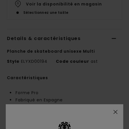
Voir la disponibilité en magasin
Sélectionnez une taille
Details & caractéristiques
Planche de skateboard unisexe Multi
Style
ELYXD00194
Code couleur
ast
Caractéristiques
Forme Pro
Fabriqué en Espagne
8.25" X 31.6"
Nose:
6.9"
Tail :
6.6"
Empattement :
14"