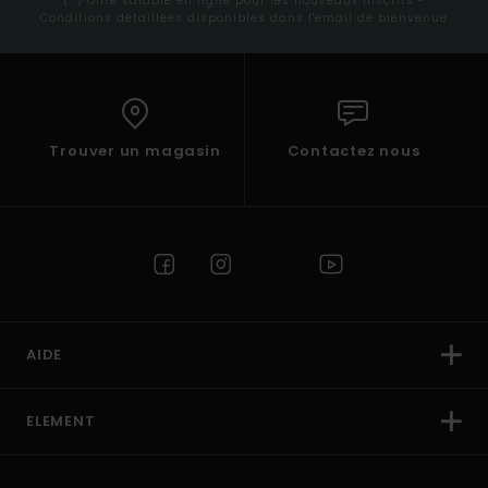
(*) Offre valable en ligne pour les nouveaux inscrits -
Conditions détaillées disponibles dans l'email de bienvenue
Trouver un magasin
Contactez nous
AIDE
ELEMENT