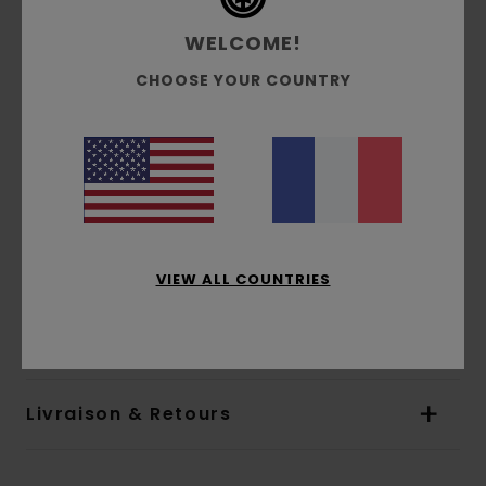
Élément CBN avec -43 % d’émissions de CO2
WELCOME!
Bois d’érable canadien FSC
CHOOSE YOUR COUNTRY
Film rétractable Biobase
Colle et vernis à base d'eau
Vernis naturels uniquement
En collaboration avec HLC
Usine partiellement alimentée par l’énergie
solaire
Politique de gestion des déchets de l'usine
VIEW ALL COUNTRIES
Composition
[Matière principale] 100% bois
Traçabilité du produit (Loi Agec)
Livraison & Retours