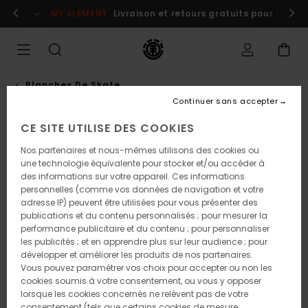
Passer
s maintenant
MY ELEMENT
Livraison et retours gratuits pour les m
à
l'information
sur
le
produit
Planches De Skate
Continuer sans accepter
CE SITE UTILISE DES COOKIES
NOUVEAUTÉ
Nos partenaires et nous-mêmes utilisons des cookies ou
une technologie équivalente pour stocker et/ou accéder à
des informations sur votre appareil. Ces informations
personnelles (comme vos données de navigation et votre
adresse IP) peuvent être utilisées pour vous présenter des
publications et du contenu personnalisés ; pour mesurer la
performance publicitaire et du contenu ; pour personnaliser
les publicités ; et en apprendre plus sur leur audience ; pour
développer et améliorer les produits de nos partenaires.
Vous pouvez paramétrer vos choix pour accepter ou non les
cookies soumis à votre consentement, ou vous y opposer
lorsque les cookies concernés ne relèvent pas de votre
consentement (tels que certains cookies de mesure