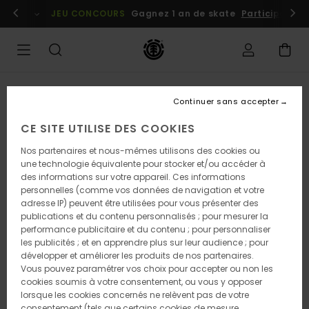
Passer
embres
Se connecter / s'inscrire
JEU CONCOURS
Gagnez 1 an de skate
Participez dè
à
l'information
sur
le
produit
Continuer sans accepter
CE SITE UTILISE DES COOKIES
Nos partenaires et nous-mêmes utilisons des cookies ou
une technologie équivalente pour stocker et/ou accéder à
des informations sur votre appareil. Ces informations
personnelles (comme vos données de navigation et votre
adresse IP) peuvent être utilisées pour vous présenter des
publications et du contenu personnalisés ; pour mesurer la
performance publicitaire et du contenu ; pour personnaliser
les publicités ; et en apprendre plus sur leur audience ; pour
développer et améliorer les produits de nos partenaires.
Vous pouvez paramétrer vos choix pour accepter ou non les
cookies soumis à votre consentement, ou vous y opposer
lorsque les cookies concernés ne relèvent pas de votre
consentement (tels que certains cookies de mesure