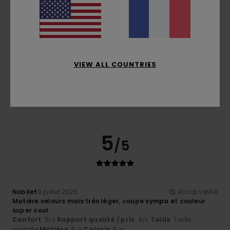
Taille
Matière
5.0
Trop petit
Trop grand
VIEW ALL COUNTRIES
Coloris
5.0
5
/5
Nobilet
9 juillet 2026
Achat vérifié
Matière velours mais très léger, coupe sympa et couleur
super cool
Confort
: 5
Rapport qualité / prix
: 4
Taille
: Taille
/5
/5
parfaite
Matière
: 5
Coloris
: 5
/5
/5