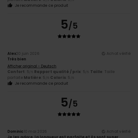
Je recommande ce produit
5
/5
Alex
20 juin 2026
Achat vérifié
Très bien
Afficher original - Deutsch
Confort
: 5
Rapport qualité / prix
: 5
Taille
: Taille
/5
/5
parfaite
Matière
: 5
Coloris
: 5
/5
/5
Je recommande ce produit
5
/5
Dominic
10 mai 2026
Achat vérifié
Je les adore, la longueur est parfaite et ils sont super