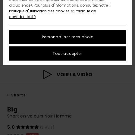
d’audience). Pour plus d'informations, consultez notre :
Politique d'utilisation des cookies
et
Politique de
confidentialité
Personnaliser mes choix
Tout accepter
VOIR LA VIDÉO
Shorts
Big
Short en velours Noir Homme
5.0
(3 Avis)