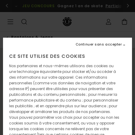
Passer
embres
Se connecter / s'inscrire
JEU CONCOURS
Gagnez 1 an de skate
Participez dè
à
l'information
sur
le
produit
Pantalons & Jeans
Continuer sans accepter
CE SITE UTILISE DES COOKIES
NOUVEAUTÉ
Nos partenaires et nous-mêmes utilisons des cookies ou
une technologie équivalente pour stocker et/ou accéder à
des informations sur votre appareil. Ces informations
personnelles (comme vos données de navigation et votre
adresse IP) peuvent être utilisées pour vous présenter des
publications et du contenu personnalisés ; pour mesurer la
performance publicitaire et du contenu ; pour personnaliser
les publicités ; et en apprendre plus sur leur audience ; pour
développer et améliorer les produits de nos partenaires.
Vous pouvez paramétrer vos choix pour accepter ou non les
cookies soumis à votre consentement, ou vous y opposer
lorsque les cookies concernés ne relèvent pas de votre
consentement (tels que certains cookies de mesure