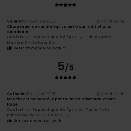
Valerie
29 novembre 2025
Achat vérifié
Charpentier de qualité équivalent à carharht et plus
abordable
Confort
: 5
Rapport qualité / prix
: 5
Taille
: Grand
/5
/5
Matière
: 5
Coloris
: 5
/5
/5
Je recommande ce produit
5
/5
Catherine
12 octobre 2025
Achat vérifié
Mon fils est enchanté le pantalon est raisonnablement
large
Confort
: 5
Rapport qualité / prix
: 5
Taille
: Taille
/5
/5
parfaite
Matière
: 5
Coloris
: 5
/5
/5
Je recommande ce produit