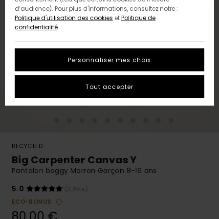
d’audience). Pour plus d'informations, consultez notre :
Politique d'utilisation des cookies
et
Politique de
confidentialité
Personnaliser mes choix
Tout accepter
RECYCLED
Big Carpenter Canvas Y
Pantalon baggy Marron Garçon 8-16 ans
5.0
(3 Avis)
ECO-BONUS
80,00 €