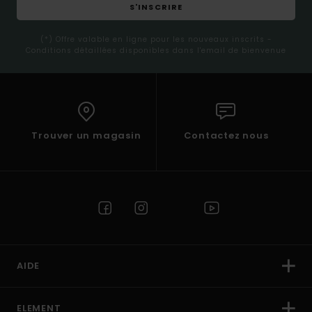
S'INSCRIRE
(*) Offre valable en ligne pour les nouveaux inscrits -
Conditions détaillées disponibles dans l'email de bienvenue
Trouver un magasin
Contactez nous
AIDE
ELEMENT