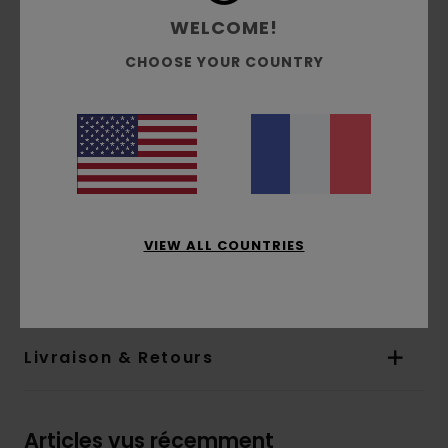
Entrejambe :
26" / 66 cm
WELCOME!
Genou : 9,6" / 24,4 cm
OuVerture de jambe :
8,2" / 21 cm
CHOOSE YOUR COUNTRY
Taille élastique réglable
Poches latérales avec poche gousset
dissimulée
Poches arrière plaquées
Patch double icône au dos de la ceinture
Composition
[Matière principale] 70% coton, 30%
VIEW ALL COUNTRIES
coton recyclé
Traçabilité du produit (Loi Agec)
Livraison & Retours
Articles vus récemment