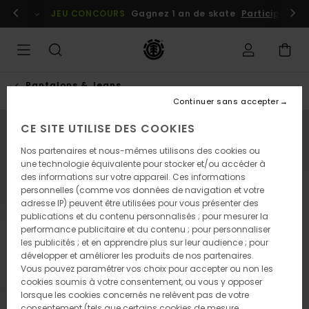
Passer
embres
Se connecter / s'inscrire
JEU CONCOURS
Gagnez 1 an de skate
Participez dè
à
l'information
sur
le
produit
Pantalons & Jeans
Continuer sans accepter
CE SITE UTILISE DES COOKIES
NOUVEAUTÉ
Nos partenaires et nous-mêmes utilisons des cookies ou
une technologie équivalente pour stocker et/ou accéder à
des informations sur votre appareil. Ces informations
personnelles (comme vos données de navigation et votre
adresse IP) peuvent être utilisées pour vous présenter des
publications et du contenu personnalisés ; pour mesurer la
performance publicitaire et du contenu ; pour personnaliser
les publicités ; et en apprendre plus sur leur audience ; pour
développer et améliorer les produits de nos partenaires.
Vous pouvez paramétrer vos choix pour accepter ou non les
cookies soumis à votre consentement, ou vous y opposer
lorsque les cookies concernés ne relèvent pas de votre
consentement (tels que certains cookies de mesure