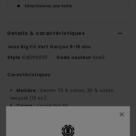
Sélectionnez une taille
Details & caractéristiques
Jean Big Fit Vert Garçon 8-16 ans
Style
ELBDP00110
Code couleur
ksw0
Caractéristiques
Matière :
Denim 70 % coton, 30 % coton
recyclé [13 oz.]
Coupe :
coupe big fit
Taille fixe
Entrejambe bas
Coupe droite