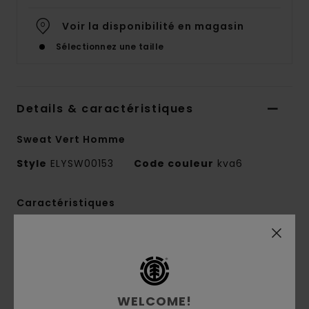
Voir la disponibilité en magasin
Sélectionnez une taille
Details & caractéristiques
Sweat Vert Homme
Style
ELYSW00153
Code couleur
kva6
Caractéristiques
Composition :
45 % polyester, 43 % polyester
recyclé, 10 % acrylique, 2 % élasthanne
Construction :
maille jacquard [jauge 5]
Coupe :
décontractée
WELCOME!
Col :
col rond