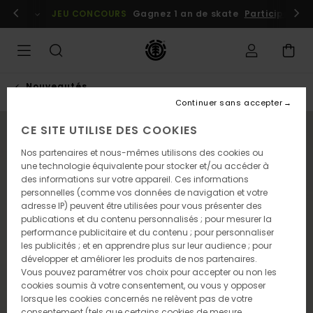
Passer
embres
Se connecter / s'inscrire
JEU CONCOURS
Gagnez 1 an de skate
Participez dè
à
l'information
sur
le
produit
Nouveautés
Continuer sans accepter
CE SITE UTILISE DES COOKIES
NOUVEAUTÉ
Nos partenaires et nous-mêmes utilisons des cookies ou
une technologie équivalente pour stocker et/ou accéder à
des informations sur votre appareil. Ces informations
personnelles (comme vos données de navigation et votre
adresse IP) peuvent être utilisées pour vous présenter des
publications et du contenu personnalisés ; pour mesurer la
performance publicitaire et du contenu ; pour personnaliser
les publicités ; et en apprendre plus sur leur audience ; pour
développer et améliorer les produits de nos partenaires.
Vous pouvez paramétrer vos choix pour accepter ou non les
cookies soumis à votre consentement, ou vous y opposer
lorsque les cookies concernés ne relèvent pas de votre
consentement (tels que certains cookies de mesure