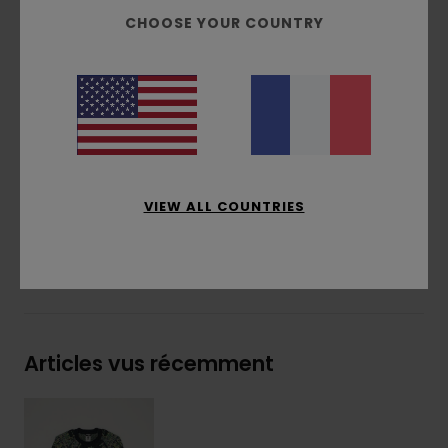
CHOOSE YOUR COUNTRY
Modèle réversible
Tree logo sur couture latérale
Étiquette tissée Element Co en bas à gauche
Composition
[Matière Principale] 55 % polyester
recyclé, 33 % polyester, 10 % acrylique, 2 %
élasthanne
VIEW ALL COUNTRIES
Traçabilité du produit (Loi Agec)
Livraison & Retours
Articles vus récemment