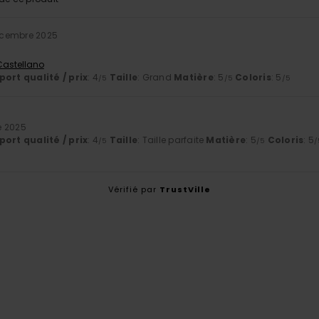
cembre 2025
 Castellano
ort qualité / prix
: 4
Taille
: Grand
Matière
: 5
Coloris
: 5
/5
/5
/5
e 2025
ort qualité / prix
: 4
Taille
: Taille parfaite
Matière
: 5
Coloris
: 5
/5
/5
/
Vérifié par
TrustVille