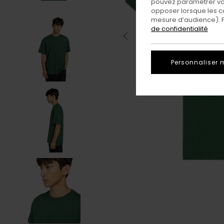
pouvez paramétrer vos
opposer lorsque les c
mesure d’audience). Po
de confidentialité
Personnaliser 