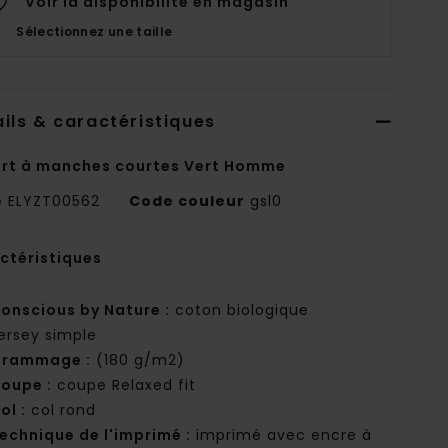
Voir la disponibilité en magasin
Sélectionnez une taille
ils & caractéristiques
irt à manches courtes Vert Homme
e
ELYZT00562
Code couleur
gsl0
ctéristiques
onscious by Nature :
coton biologique
ersey simple
rammage :
(180 g/m2)
oupe :
coupe Relaxed fit
ol :
col rond
echnique de l'imprimé :
imprimé avec encre à