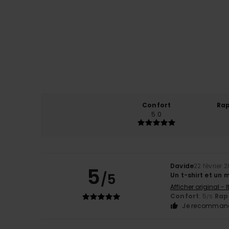
Confort
Rap
5.0
Davide
22 février 
5
/5
Un t-shirt et un
Afficher original - 
Confort
: 5
Rapp
/5
Je recommand