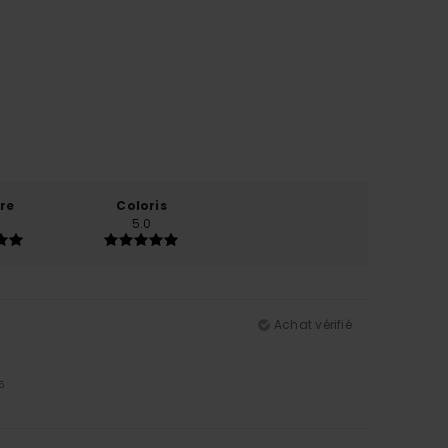
re
Coloris
5.0
Achat vérifié
5