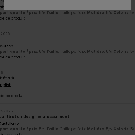
026
itement à sa description
ort qualité / prix
: 5
Taille
: Taille parfaite
Matière
: 5
Coloris
: 5
/5
/5
/
e ce produit
r 2026
 Deutsch
ort qualité / prix
: 5
Taille
: Taille parfaite
Matière
: 5
Coloris
: 5
/5
/5
/
e ce produit
26
té-prix.
English
e ce produit
re 2025
ualité et un design impressionnant
 Castellano
ort qualité / prix
: 5
Taille
: Taille parfaite
Matière
: 5
Coloris
: 5
/5
/5
/
e ce produit