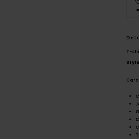
Deta
T-sh
Styl
Cara
C
J
G
C
C
T