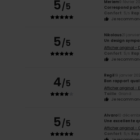
5
Meriem
9 février 2
/5
Correspond parfa
Confort
: 5
Rapp
/5
Je recommand
Nikolaus
21 janvie
5
/5
Un design sympa
Afficher original -
Confort
: 5
Rapp
/5
Je recommand
Regil
19 janvier 20
4
/5
Bon rapport quali
Afficher original - 
Taille
: Grand
Je recommand
Alvaro
10 décemb
5
/5
Une excellente q
Afficher original -
Confort
: 5
Rapp
/5
Je recommand