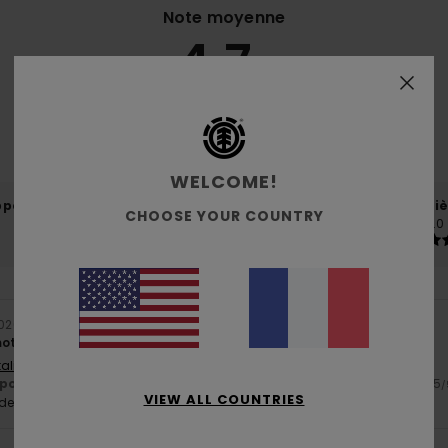
Note moyenne
4.7
/5
basé sur
7 avis vérifiés
depuis décembre 2025
71% de nos clients recommandent ce produit
WELCOME!
port qualité / prix
Taille
Matiè
CHOOSE YOUR COUNTRY
4.7
5.0
Trop petit
Trop grand
2026
 motif sympas
Italiano
ort qualité / prix
: 5
Taille
: Taille parfaite
Matière
: 5
Coloris
: 5
/5
/5
/
VIEW ALL COUNTRIES
e ce produit