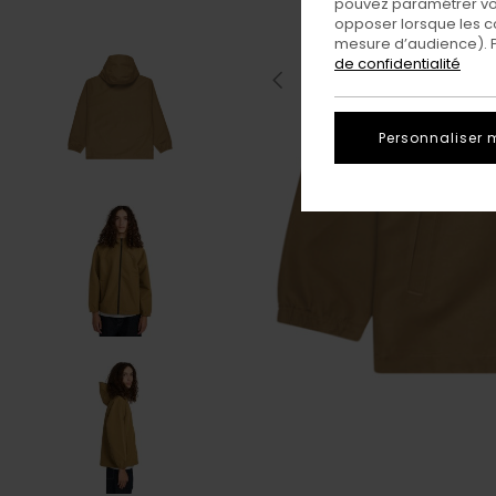
pouvez paramétrer vos
opposer lorsque les c
mesure d’audience). Po
de confidentialité
Personnaliser 