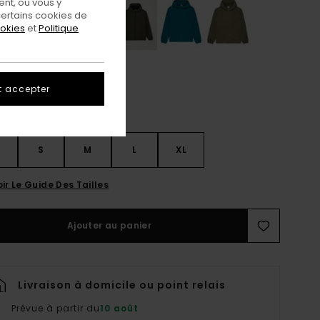
nt, ou vous y
ertains cookies de
ookies
et
Politique
t accepter
S
S
M
L
XL
ir Le Guide Des Tailles
Ajouter au panier
Livraison à domicile ou point relais
Prévue à partir du
10 août