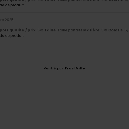
e ce produit
re 2025
ort qualité / prix
: 5
Taille
: Taille parfaite
Matière
: 5
Coloris
: 5
/5
/5
/
e ce produit
Vérifié par
TrustVille