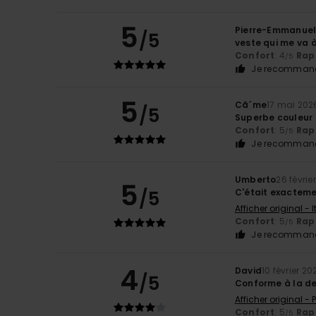
5
Pierre-Emmanue
/5
veste qui me va à
Confort
: 4
Rapp
/5
Je recommand
5
Cã´me
17 mai 202
/5
Superbe couleur 
Confort
: 5
Rapp
/5
Je recommand
Umberto
26 févrie
5
/5
C'était exacteme
Afficher original - 
Confort
: 5
Rapp
/5
Je recommand
4
David
10 février 20
/5
Conforme à la de
Afficher original -
Confort
: 5
Rapp
/5