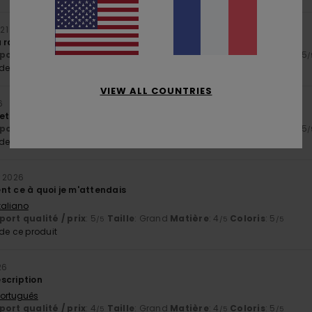
l
21 mai 2026
 ravir
ort qualité / prix
: 4
Taille
: Taille parfaite
Matière
: 4
Coloris
: 5
/5
/5
/
e ce produit
VIEW ALL COUNTRIES
6
et un design soigné
ort qualité / prix
: 4
Taille
: Taille parfaite
Matière
: 5
Coloris
: 5
/5
/5
/
e ce produit
r 2026
nt ce à quoi je m'attendais
Italiano
ort qualité / prix
: 5
Taille
: Grand
Matière
: 4
Coloris
: 5
/5
/5
/5
e ce produit
26
scription
 Português
ort qualité / prix
: 4
Taille
: Grand
Matière
: 4
Coloris
: 5
/5
/5
/5