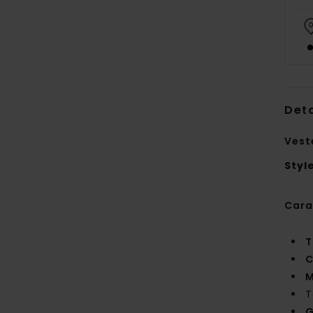
Deta
Vest
Styl
Cara
T
C
M
T