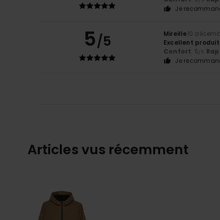
Je recommand
5
Mireille
10 décemb
/5
Excellent produit
Confort
: 5
Rapp
/5
Je recommand
Articles vus récemment