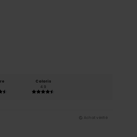
re
Coloris
4.9
Achat vérifié