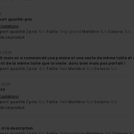
6
ort qualité-prix
 Castellano
ort qualité / prix
: 5
Taille
: Trop grand
Matière
: 5
Coloris
: 5
/5
/5
/5
e ce produit
er 2026
 10 mais on a commandé une polaire et une veste de même taille et on
t de la même taille que la veste. donc bien mais pas parfait !
ort qualité / prix
: 4
Taille
: Petit
Matière
: 5
Coloris
: 5
/5
/5
/5
r 2026
tit
 Castellano
ort qualité / prix
: 5
Taille
: Petit
Matière
: 5
Coloris
: 5
/5
/5
/5
e ce produit
 à la description
ort qualité / prix
: 5
Taille
: Taille parfaite
Matière
: 5
Coloris
: 5
/5
/5
/