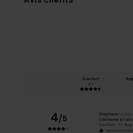
Confort
Rap
4.7
4
Stephane
2 juille
/5
Conforme à l'att
Confort
: 4
Rapp
/5
Je recommand