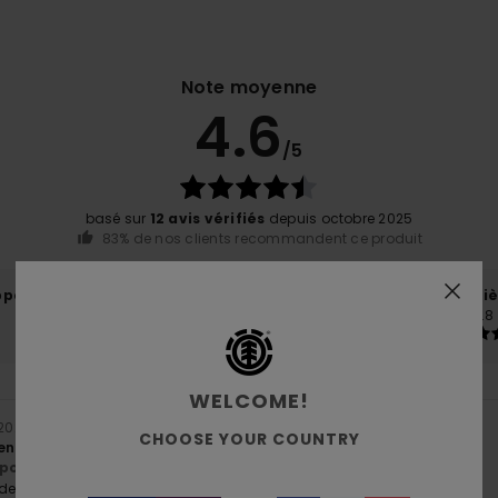
Note moyenne
4.6
/5
basé sur
12 avis vérifiés
depuis octobre 2025
83% de nos clients recommandent ce produit
port qualité / prix
Taille
Matiè
4.5
4.8
Trop petit
Trop grand
WELCOME!
t 2026
CHOOSE YOUR COUNTRY
ente
ort qualité / prix
: 4
Taille
: Grand
Matière
: 5
Coloris
: 5
/5
/5
/5
e ce produit