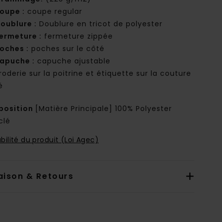
oupe :
coupe regular
oublure :
Doublure en tricot de polyester
ermeture :
fermeture zippée
oches :
poches sur le côté
apuche :
capuche ajustable
roderie sur la poitrine et étiquette sur la couture
é
osition
[Matière Principale] 100% Polyester
clé
bilité du produit (Loi Agec)
aison & Retours