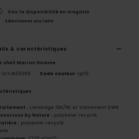
Voir la disponibilité en magasin
Sélectionnez une taille
ils & caractéristiques
e shell Marron Homme
e
ELYJK00269
Code couleur
cpt0
ctéristiques
raitement :
Laminage 10K/5K et traitement DWR
onscious by Nature :
polyester recyclé
atière :
polyester recyclé
oile
Grammage:
(220 g/m2)