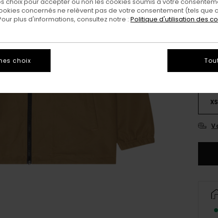
 choix pour accepter ou non les cookies soumis à votre consenteme
ookies concernés ne relèvent pas de votre consentement (tels que c
ur plus d'informations, consultez notre :
Politique d'utilisation des c
mes choix
Tou
X
Vo