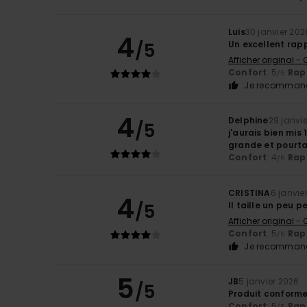
Luis
30 janvier 202
4
/5
Un excellent rapp
Afficher original -
Confort
: 5
Rapp
/5
Je recommand
4
Delphine
29 janvi
/5
j'aurais bien mis
grande et pourtan
Confort
: 4
Rapp
/5
CRISTINA
6 janvie
4
/5
Il taille un peu pe
Afficher original -
Confort
: 5
Rapp
/5
Je recommand
5
JB
5 janvier 2026
/5
Produit conforme
Confort
: 5
Rapp
/5