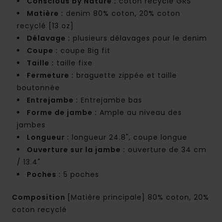
Conscious by Nature :
coton recyclé GRS
Matière :
denim 80% coton, 20% coton
recyclé [13 oz]
Délavage :
plusieurs délavages pour le denim
Coupe :
coupe Big fit
Taille :
taille fixe
Fermeture :
braguette zippée et taille
boutonnée
Entrejambe :
Entrejambe bas
Forme de jambe :
Ample au niveau des
jambes
Longueur :
longueur 24.8", coupe longue
Ouverture sur la jambe :
ouverture de 34 cm
/ 13.4"
Poches :
5 poches
Composition
[Matière principale] 80% coton, 20%
coton recyclé