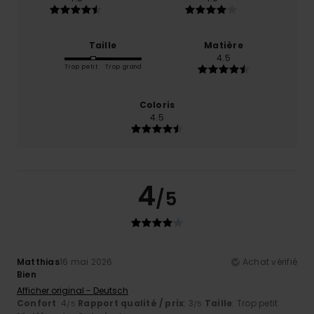
Taille
Matière
4.5
Trop petit
Trop grand
Coloris
4.5
4
/5
Matthias
16 mai 2026
Achat vérifié
Bien
Afficher original - Deutsch
Confort
: 4
Rapport qualité / prix
: 3
Taille
: Trop petit
/5
/5