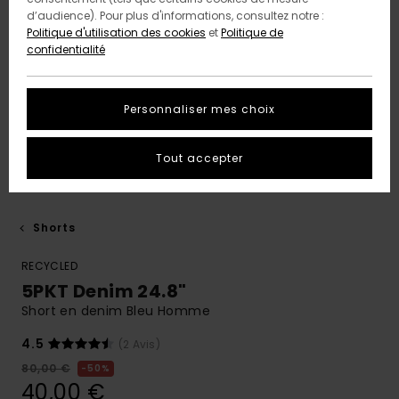
d’audience). Pour plus d'informations, consultez notre :
Politique d'utilisation des cookies
et
Politique de
confidentialité
Personnaliser mes choix
Tout accepter
Shorts
RECYCLED
5PKT Denim 24.8"
Short en denim Bleu Homme
4.5
(2 Avis)
80,00 €
50%
40,00 €