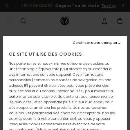
Passer
embres
Se connecter / s'inscrire
JEU CONCOURS
Gagnez 1 an de skate
Participez dè
à
l'information
sur
le
produit
Continuer sans accepter
CE SITE UTILISE DES COOKIES
Nos partenaires et nous-mêmes utilisons des cookies ou
une technologie équivalente pour stocker et/ou accéder à
des informations sur votre appareil. Ces informations
personnelles (comme vos données de navigation et votre
adresse IP) peuvent être utilisées pour vous présenter des
publications et du contenu personnalisés ; pour mesurer la
performance publicitaire et du contenu ; pour personnaliser
les publicités ; et en apprendre plus sur leur audience ; pour
développer et améliorer les produits de nos partenaires.
Vous pouvez paramétrer vos choix pour accepter ou non les
cookies soumis à votre consentement, ou vous y opposer
lorsque les cookies concernés ne relèvent pas de votre
consentement (tels que certains cookies de mesure