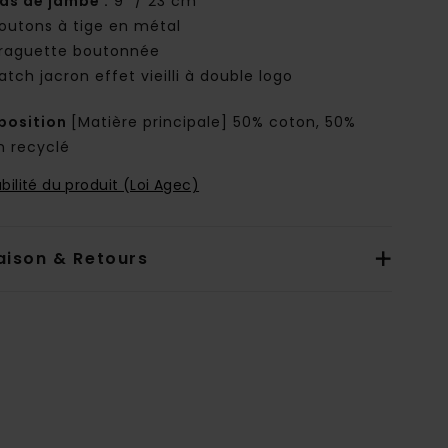
as de jambe :
9" / 23 cm
outons à tige en métal
raguette boutonnée
atch jacron effet vieilli à double logo
osition
[Matière principale] 50% coton, 50%
n recyclé
bilité du produit (Loi Agec)
aison & Retours