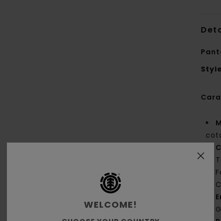
Deta
Pant
Styl
Cara
M
cot
C
T
F
C
E
WELCOME!
G