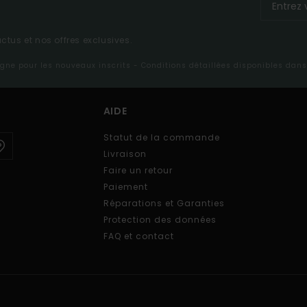
tus et nos offres exclusives.
ligne pour les nouveaux inscrits - Conditions détaillées disponibles dan
AIDE
Statut de la commande
Livraison
Faire un retour
Paiement
Réparations et Garanties
Protection des données
FAQ et contact