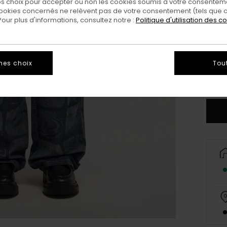
 choix pour accepter ou non les cookies soumis à votre consenteme
ookies concernés ne relèvent pas de votre consentement (tels que c
ur plus d'informations, consultez notre :
Politique d'utilisation des c
25
31
mes choix
Tou
Vo