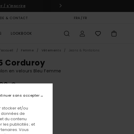
 / s'inscrire
IDE & CONTACT
CARTE CADEAU
FRA / FR
MAGASINS
S
LOOKBOOK
'accueil
Femme
Vêtements
Jeans & Pantalons
5 Corduroy
alon en velours Bleu Femme
,00 €
tinuer sans accepter
Analog
eur
 stocker et/ou
os données de
 et du contenu
les publicités ; et
rtenaires. Vous