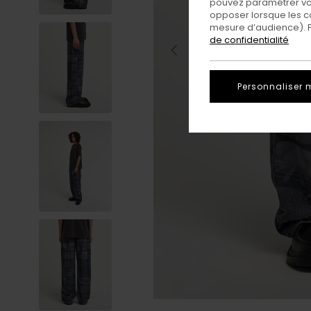
pouvez paramétrer vos
opposer lorsque les c
mesure d’audience). Po
de confidentialité
Personnaliser 