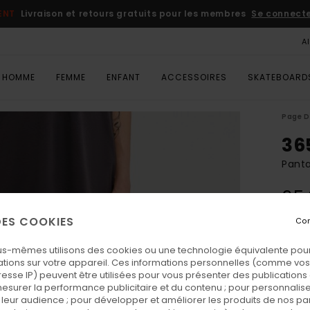
ENT
Livraison et retours gratuits pour les membres
Se connecter
A
HOMME
FEMME
ENFANT
ACCESSOIRES
SKATEBOARD
Page D
36
Pant
95
 DES COOKIES
Con
Coul
us-mêmes utilisons des cookies ou une technologie équivalente pour
tions sur votre appareil. Ces informations personnelles (comme v
resse IP) peuvent être utilisées pour vous présenter des publications
esurer la performance publicitaire et du contenu ; pour personnaliser 
leur audience ; pour développer et améliorer les produits de nos pa