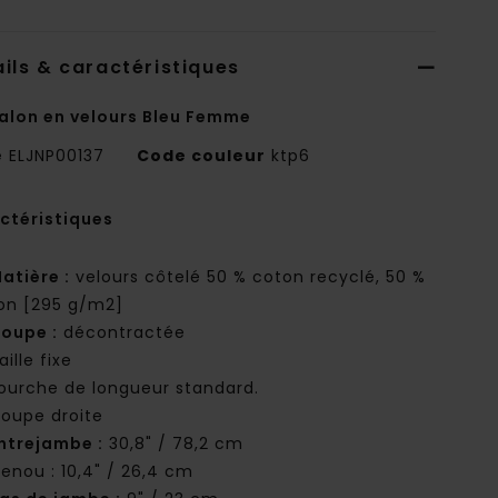
ils & caractéristiques
alon en velours Bleu Femme
e
ELJNP00137
Code couleur
ktp6
ctéristiques
atière :
velours côtelé 50 % coton recyclé, 50 %
on [295 g/m2]
oupe :
décontractée
aille fixe
ourche de longueur standard.
oupe droite
ntrejambe :
30,8" / 78,2 cm
enou : 10,4" / 26,4 cm