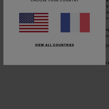
CHOOSE YOUR COUNTRY
B
B
B
P
Comp
coto
VIEW ALL COUNTRIES
Traça
Livr