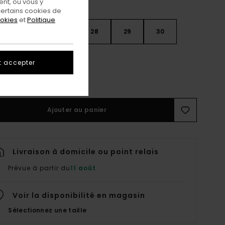
nt, ou vous y
ertains cookies de
ookies
et
Politique
26
27
28
29
30
32
t accepter
ir Le Guide Des Tailles
Ajouter au panier
Livraison à domicile ou point relais
Prévue à partir du
11 août
Voir la disponibilité en magasin
Sélectionnez une taille