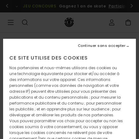
Passer
embres
Se connecter / s'inscrire
JEU CONCOURS
Gagnez 1 an de skate
Participez dè
à
l'information
sur
le
produit
RUPTURE DE STOCK
Continuer sans accepter
CE SITE UTILISE DES COOKIES
Nos partenaires et nous-mêmes utilisons des cookies ou
une technologie équivalente pour stocker et/ou accéder à
des informations sur votre appareil. Ces informations
personnelles (comme vos données de navigation et votre
adresse IP) peuvent être utilisées pour vous présenter des
publications et du contenu personnalisés ; pour mesurer la
performance publicitaire et du contenu ; pour personnaliser
les publicités ; et en apprendre plus sur leur audience ; pour
développer et améliorer les produits de nos partenaires.
Vous pouvez paramétrer vos choix pour accepter ou non les
cookies soumis à votre consentement, ou vous y opposer
lorsque les cookies concernés ne relèvent pas de votre
consentement (tels que certains cookies de mesure