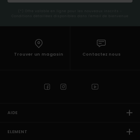
(*) Offre valable en ligne pour les nouveaux inscrits -
Conditions détaillées disponibles dans l'email de bienvenue
Trouver un magasin
Contactez nous
AIDE
ELEMENT