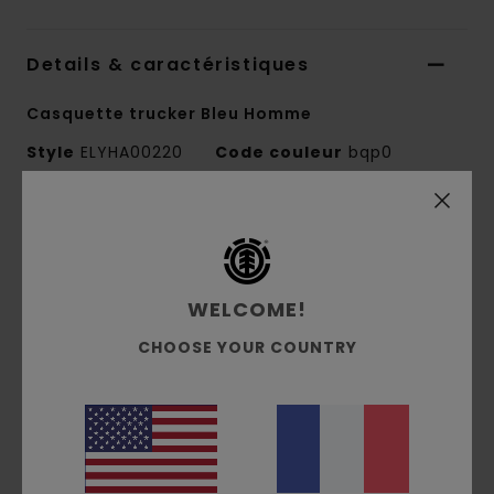
Details & caractéristiques
Casquette trucker Bleu Homme
Style
ELYHA00220
Code couleur
bqp0
Caractéristiques
Collection:
Mainline
Matière :
mousse et mesh en polyester [5g
WELCOME!
/m²]
CHOOSE YOUR COUNTRY
Coupe :
Profil moyen
Visière :
visière incurvée
Fermeture :
fermeture snapback
Taille :
TU
Logo :
imprimé HD à l'avant