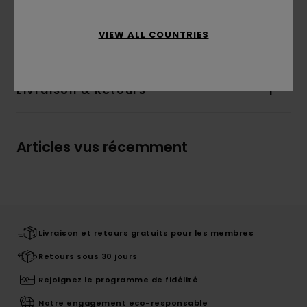
Composition
[Matière principale] 100% polyester
VIEW ALL COUNTRIES
Traçabilité du produit (Loi Agec)
Livraison & Retours
Articles vus récemment
Livraison et retours gratuits pour les membres
Retours sous 30 jours
Rejoignez le programme de fidélité
Notre engagement eco-responsable