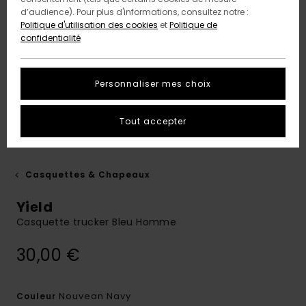
d’audience). Pour plus d'informations, consultez notre :
Politique d'utilisation des cookies
et
Politique de
confidentialité
Personnaliser mes choix
Tout accepter
Casquettes & Chapeaux
Yield
Casquette trucker Bleu Homme
30,00 €
Nouvean Navy
Couleur