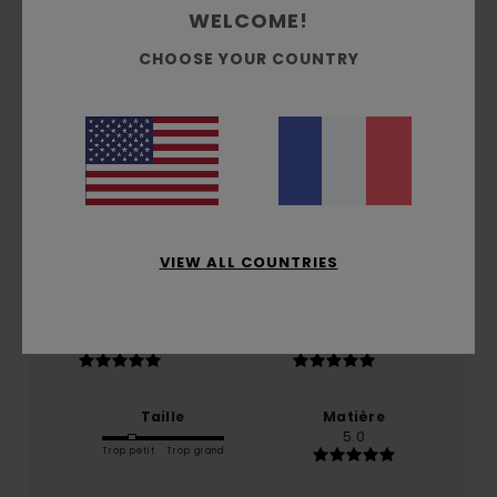
WELCOME!
Avis clients
CHOOSE YOUR COUNTRY
Note moyenne
4.0
/5
basé sur
1 avis vérifiés
depuis février 2026
VIEW ALL COUNTRIES
0% de nos clients recommandent ce produit
Confort
Rapport qualité / prix
5.0
5.0
Taille
Matière
5.0
Trop petit
Trop grand