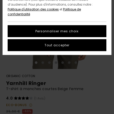
d’audience). Pour plus d'informations, consultez notre :
Politique d'utilisation des cookies
et
Politique de
confidentialité
Personnaliser mes choix
Tout accepter
ORGANIC COTTON
Yarnhill Ringer
T-shirt à manches courtes Beige Femme
4.0
(1 Avis)
ECO-BONUS
35,00 €
50%