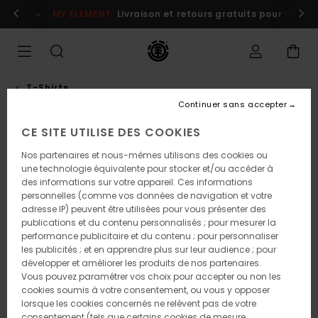
Passer
s maintenant
MY ELEMENT
Livraison et retours gratuits pour les m
à
l'information
sur
le
produit
T-Shirts
Continuer sans accepter
CE SITE UTILISE DES COOKIES
Nos partenaires et nous-mêmes utilisons des cookies ou
une technologie équivalente pour stocker et/ou accéder à
des informations sur votre appareil. Ces informations
personnelles (comme vos données de navigation et votre
adresse IP) peuvent être utilisées pour vous présenter des
publications et du contenu personnalisés ; pour mesurer la
performance publicitaire et du contenu ; pour personnaliser
les publicités ; et en apprendre plus sur leur audience ; pour
développer et améliorer les produits de nos partenaires.
Vous pouvez paramétrer vos choix pour accepter ou non les
cookies soumis à votre consentement, ou vous y opposer
lorsque les cookies concernés ne relèvent pas de votre
consentement (tels que certains cookies de mesure