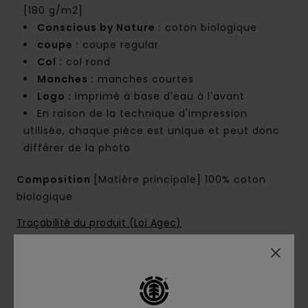
[180 g/m2]
Conscious by Nature :
coton biologique
coupe :
coupe regular
Col :
col rond
Manches :
manches courtes
Logo :
imprimé à base d'eau à l'avant
En raison de la technique d'impression
utilisée, chaque pièce est unique et peut donc
différer de la photo
Composition
[Matière principale] 100% coton
biologique
Traçabilité du produit (Loi Agec)
Livraison & Retours