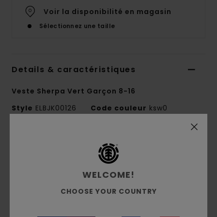
Voir la disponibilité en magasin
Sélectionnez une taille
Details & caractéristiques
Veste Sherpa Vert Garçon 8-16
Style
ELBJK00126
Code couleur
ksw0
Caractéristiques
Collection :
Mainline
Matière :
Matière sherpa 100% polyester
WELCOME!
recyclé [350 g/m2]
CHOOSE YOUR COUNTRY
Coupe :
coupe Relaxed fit décontractée
Encolure :
encolure à capuche