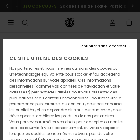
Passer
embres
Se connecter / s'inscrire
JEU CONCOURS
Gagnez 1 an de skate
Participez dè
à
l'information
sur
le
produit
RUPTURE DE STOCK
Continuer sans accepter
CE SITE UTILISE DES COOKIES
Nos partenaires et nous-mêmes utilisons des cookies ou
une technologie équivalente pour stocker et/ou accéder à
des informations sur votre appareil. Ces informations
personnelles (comme vos données de navigation et votre
adresse IP) peuvent être utilisées pour vous présenter des
publications et du contenu personnalisés ; pour mesurer la
performance publicitaire et du contenu ; pour personnaliser
les publicités ; et en apprendre plus sur leur audience ; pour
développer et améliorer les produits de nos partenaires.
Vous pouvez paramétrer vos choix pour accepter ou non les
cookies soumis à votre consentement, ou vous y opposer
lorsque les cookies concernés ne relèvent pas de votre
consentement (tels que certains cookies de mesure