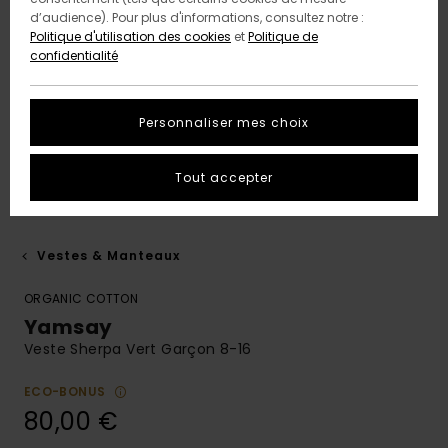
d’audience). Pour plus d'informations, consultez notre :
Politique d'utilisation des cookies
et
Politique de
confidentialité
Personnaliser mes choix
Tout accepter
Vestes & Manteaux
ORGANIC COTTON
Yamsay
Veste Sherpa Vert Garçon 8-16
ECO-BONUS
80,00 €