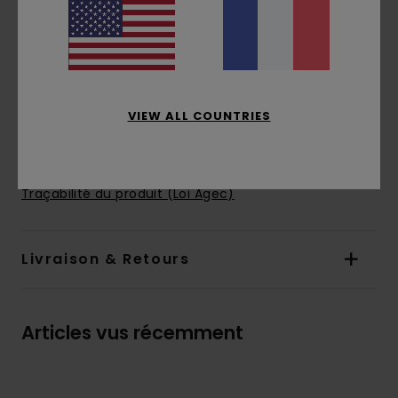
Manches :
manches longues
Système de fermeture :
Fermeture éclair
intégrale
Poches :
poches sur le côté
Logotage :
Étiquette logotée sur la poitrine
VIEW ALL COUNTRIES
Composition
[Matière principale] 100% polyester
recyclé
Traçabilité du produit (Loi Agec)
Livraison & Retours
Articles vus récemment