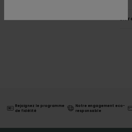
Livr
Rejoignez le programme
Notre engagement eco-
de fidélité
responsable