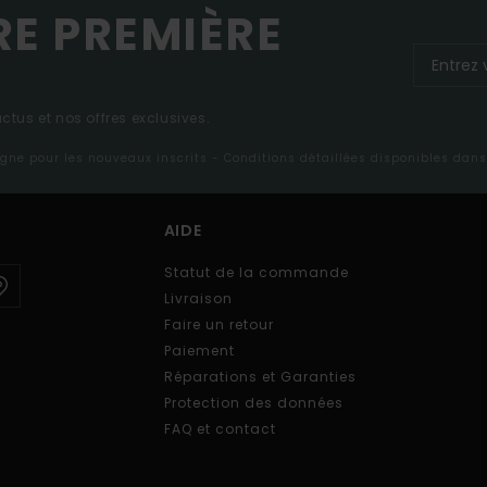
RE PREMIÈRE
tus et nos offres exclusives.
ligne pour les nouveaux inscrits - Conditions détaillées disponibles dan
AIDE
Statut de la commande
Livraison
Faire un retour
Paiement
Réparations et Garanties
Protection des données
FAQ et contact