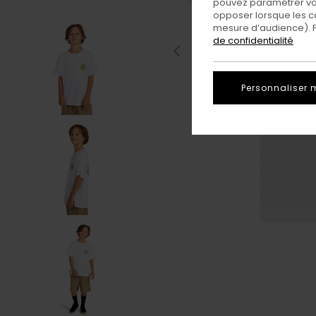
pouvez paramétrer vos
opposer lorsque les c
mesure d’audience). Po
de confidentialité
Personnaliser 