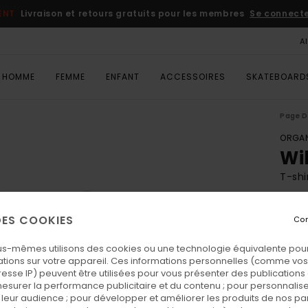
ENT
Livraison et retours gratuits pour les membres
Se connecter
A
HOMME
FEMME
ENFANT
ACCESSOIRES
SKATEBOARD
Page D
ORGAN
Wi
T-shi
ECO-
 DES COOKIES
Con
25,
us-mêmes utilisons des cookies ou une technologie équivalente pour
tions sur votre appareil. Ces informations personnelles (comme v
Coul
resse IP) peuvent être utilisées pour vous présenter des publications
esurer la performance publicitaire et du contenu ; pour personnaliser 
leur audience ; pour développer et améliorer les produits de nos pa