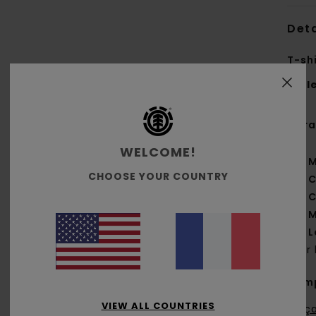
Deta
T-sh
Styl
Cara
WELCOME!
M
CHOOSE YOUR COUNTRY
C
C
M
L
sur 
Comp
VIEW ALL COUNTRIES
Traça