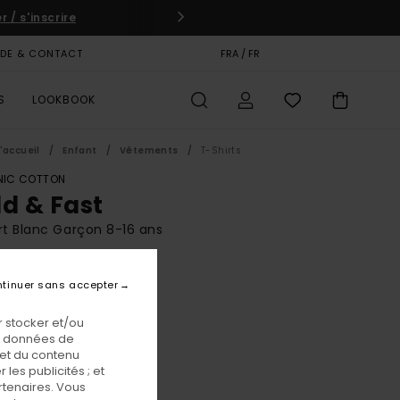
 / s'inscrire
IDE & CONTACT
CARTE CADEAU
FRA / FR
MAGASINS
S
LOOKBOOK
'accueil
Enfant
Vêtements
T-Shirts
IC COTTON
ld & Fast
rt Blanc Garçon 8-16 ans
BONUS
tinuer sans accepter
00 €
 stocker et/ou
os données de
Optic White
eur
 et du contenu
les publicités ; et
rtenaires. Vous