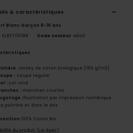
ils & caractéristiques
irt Blanc Garçon 8-16 ans
e
ELBZT00188
Code couleur
wbb0
ctéristiques
atière :
Jersey de coton biologique [160 g/m2]
oupe :
coupe regular
ol :
col rond
anches :
manches courtes
ogotage :
Illustration par impression numérique
la poitrine et dans le dos
osition
100% Coton Bio
bilité du produit (Loi Agec)