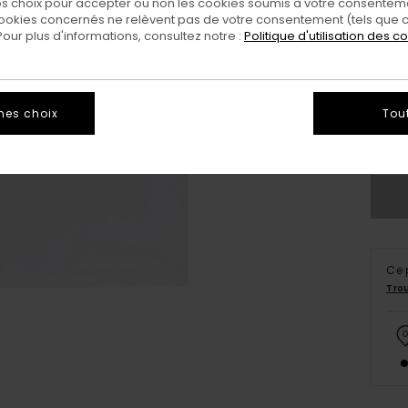
 choix pour accepter ou non les cookies soumis à votre consenteme
ookies concernés ne relèvent pas de votre consentement (tels que c
ur plus d'informations, consultez notre :
Politique d'utilisation des c
XS/
mes choix
Tou
Vo
Ce 
Tro