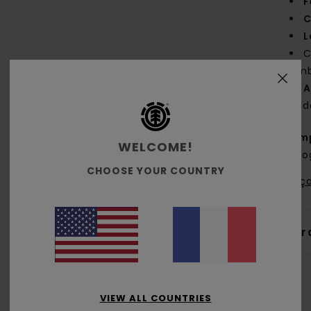
F
C
L
C
emb
A
le 
Comp
WELCOME!
biol
CHOOSE YOUR COUNTRY
Traça
Livr
VIEW ALL COUNTRIES