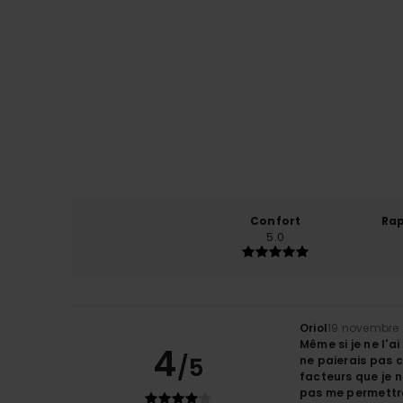
Confort
Rap
5.0
Oriol
19 novembre
Même si je ne l'a
4
/5
ne paierais pas c
facteurs que je n
pas me permettr