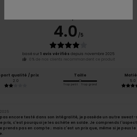
Note moyenne
4.0
/5
basé sur
1 avis vérifiés
depuis novembre 2025
0% de nos clients recommandent ce produit
port qualité / prix
Taille
Matiè
2.0
5.0
Trop petit
Trop grand
 2025
i pas encore testé dans son intégralité, je possède un autre sweat-s
e prix, c'est pourquoi je les achète en solde. Je comprends l'aspect a
e prends pas en compte ; mais c'est un prix que, même si je peux l
e.