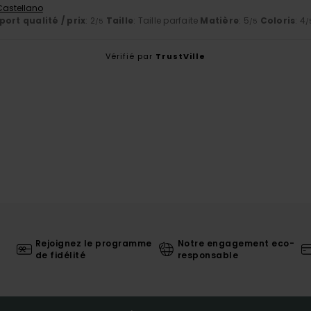
 Castellano
ort qualité / prix
: 2
Taille
: Taille parfaite
Matière
: 5
Coloris
: 4
/5
/5
/
Vérifié par
TrustVille
Rejoignez le programme
Notre engagement eco-
de fidélité
responsable