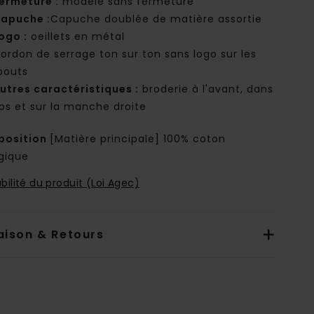
ermeture :
modèle sans fermeture
apuche :
Capuche doublée de matière assortie
ogo :
oeillets en métal
ordon de serrage ton sur ton sans logo sur les
outs
utres caractéristiques :
broderie à l'avant, dans
dos et sur la manche droite
osition
[Matière principale] 100% coton
ogique
bilité du produit (Loi Agec)
aison & Retours