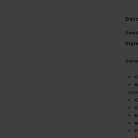
Deta
Swea
Styl
Cara
C
M
bio
C
C
E
M
P