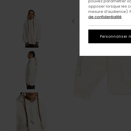
pouvez paramétrer vos
opposer lorsque les c
mesure d’audience). Po
de confidentialité
Personnaliser 