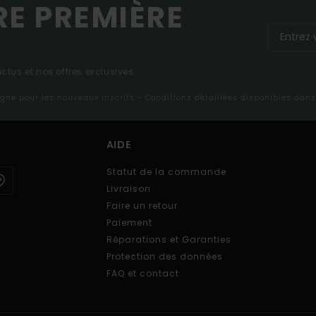
RE PREMIÈRE
tus et nos offres exclusives.
ligne pour les nouveaux inscrits - Conditions détaillées disponibles dan
AIDE
Statut de la commande
Livraison
Faire un retour
Paiement
Réparations et Garanties
Protection des données
FAQ et contact