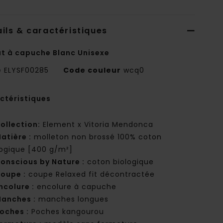
ils & caractéristiques
t à capuche Blanc Unisexe
e
ELYSF00285
Code couleur
wcq0
ctéristiques
ollection:
Element x Vitoria Mendonca
atière :
molleton non brossé 100% coton
logique [400 g/m²]
onscious by Nature :
coton biologique
oupe :
coupe Relaxed fit décontractée
ncolure :
encolure à capuche
anches :
manches longues
oches :
Poches kangourou